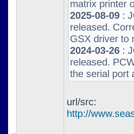
matrix printer 
2025-08-09
: 
released. Corre
GSX driver to
2024-03-26
: 
released. PCW-L
the serial port
url/src:
http://www.seas