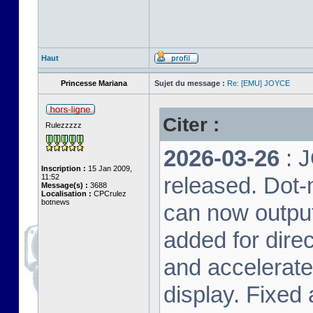
Haut
Princesse Mariana
Sujet du message :
Re: [EMU] JOYCE
Citer :
Rulezzzzz
2026-03-26
: 
Inscription :
15 Jan 2009,
11:52
released. Dot-
Message(s) :
3688
Localisation :
CPCrulez
botnews
can now output
added for dire
and accelerat
display. Fixed 