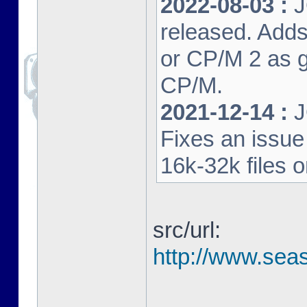
2022-08-03 :
J
released. Adds
or CP/M 2 as 
CP/M.
2021-12-14 :
J
Fixes an issu
16k-32k files 
src/url:
http://www.seas