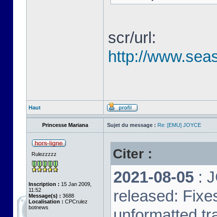
scr/url:
http://www.seas
Haut
Princesse Mariana
Sujet du message :
Re: [EMU] JOYCE
Citer :
Rulezzzzz
2021-08-05
: 
Inscription :
15 Jan 2009,
11:52
released: Fixe
Message(s) :
3688
Localisation :
CPCrulez
botnews
unformatted tr