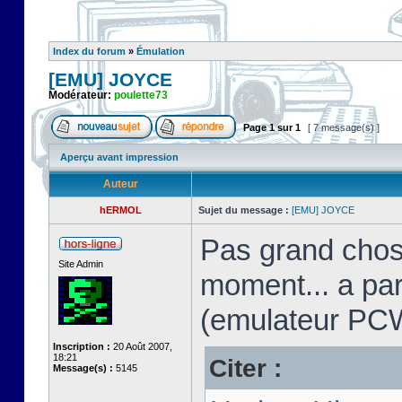
Index du forum
»
Émulation
[EMU] JOYCE
Modérateur:
poulette73
Page
1
sur
1
[ 7 message(s) ]
Aperçu avant impression
Auteur
hERMOL
Sujet du message :
[EMU] JOYCE
Pas grand chos
Site Admin
moment... a pa
(emulateur PC
Inscription :
20 Août 2007,
18:21
Citer :
Message(s) :
5145