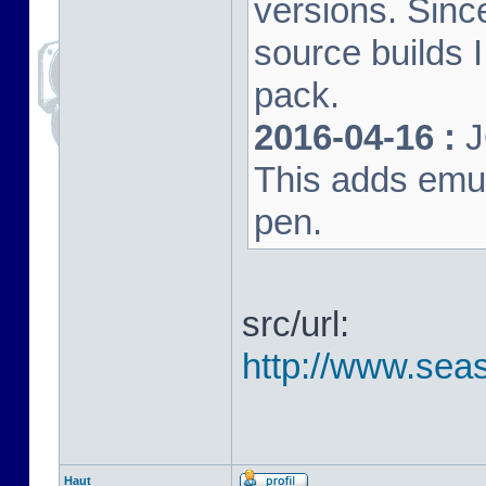
versions. Sinc
source builds
pack.
2016-04-16 :
J
This adds emula
pen.
src/url:
http://www.seas
Haut