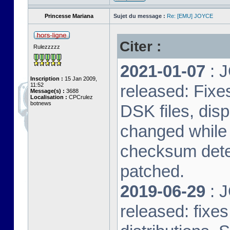
Princesse Mariana
Sujet du message :
Re: [EMU] JOYCE
Citer :
Rulezzzzz
2021-01-07
: J
Inscription :
15 Jan 2009,
11:52
released: Fixe
Message(s) :
3688
Localisation :
CPCrulez
botnews
DSK files, dis
changed while 
checksum dete
patched.
2019-06-29
: J
released: fixe