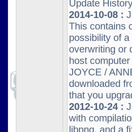
Update Histor
2014-10-08 :
J
This contains 
possibility of
overwriting or 
host computer
JOYCE / ANNE
downloaded fr
that you upgrad
2012-10-24 :
J
with compilatio
libpng, and a f