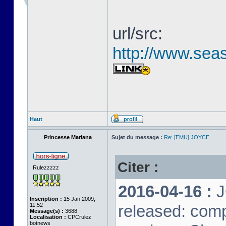
url/src:
http://www.seas
Haut
Princesse Mariana
Sujet du message :
Re: [EMU] JOYCE
Citer :
Rulezzzzz
2016-04-16 :
J
Inscription :
15 Jan 2009,
11:52
released: comp
Message(s) :
3688
Localisation :
CPCrulez
botnews