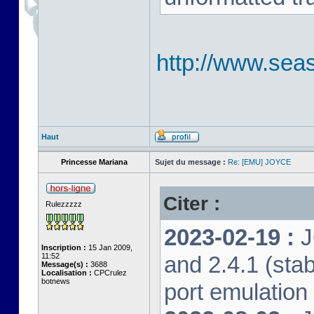
http://www.seas
Haut
Princesse Mariana
Sujet du message :
Re: [EMU] JOYCE
Citer :
Rulezzzzz
2023-02-19 :
J
Inscription :
15 Jan 2009,
11:52
and 2.4.1 (stab
Message(s) :
3688
Localisation :
CPCrulez
botnews
port emulation