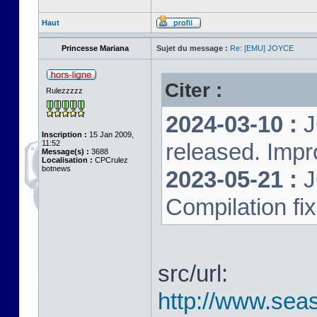
Haut
Princesse Mariana
Sujet du message :
Re: [EMU] JOYCE
Citer :
Rulezzzzz
2024-03-10 :
J
Inscription :
15 Jan 2009,
11:52
released. Impr
Message(s) :
3688
Localisation :
CPCrulez
botnews
2023-05-21 :
J
Compilation fi
src/url:
http://www.seas