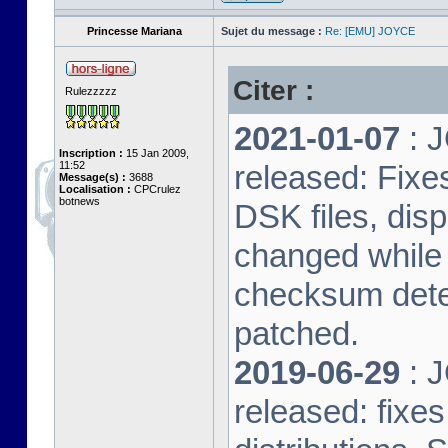
Princesse Mariana
Sujet du message :
Re: [EMU] JOYCE
Citer :
Rulezzzzz
2021-01-07
: J
Inscription :
15 Jan 2009,
11:52
released: Fixe
Message(s) :
3688
Localisation :
CPCrulez
botnews
DSK files, dis
changed while 
checksum dete
patched.
2019-06-29
: J
released: fixe