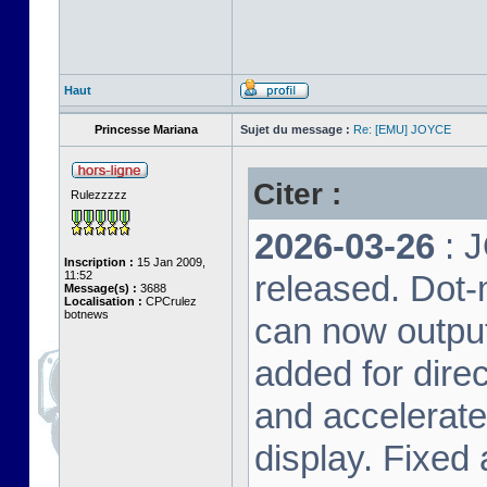
Haut
Princesse Mariana
Sujet du message :
Re: [EMU] JOYCE
Citer :
Rulezzzzz
2026-03-26
: 
Inscription :
15 Jan 2009,
11:52
released. Dot-
Message(s) :
3688
Localisation :
CPCrulez
botnews
can now output
added for dire
and accelerat
display. Fixed 