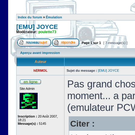
Index du forum
»
Émulation
[EMU] JOYCE
Modérateur:
poulette73
Page
1
sur
1
[ 7 message(s) ]
Aperçu avant impression
Auteur
hERMOL
Sujet du message :
[EMU] JOYCE
Pas grand chos
Site Admin
moment... a pa
(emulateur PC
Inscription :
20 Août 2007,
18:21
Citer :
Message(s) :
5145