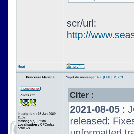
scr/url:
http://www.seas
Haut
Princesse Mariana
Sujet du message :
Re: [EMU] JOYCE
Citer :
Rulezzzzz
2021-08-05
: 
Inscription :
15 Jan 2009,
11:52
released: Fixe
Message(s) :
3688
Localisation :
CPCrulez
botnews
unformatted tr