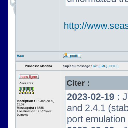
http://www.seas
Haut
Princesse Mariana
Sujet du message :
Re: [EMU] JOYCE
Citer :
Rulezzzzz
2023-02-19 :
J
Inscription :
15 Jan 2009,
11:52
and 2.4.1 (stab
Message(s) :
3688
Localisation :
CPCrulez
botnews
port emulation