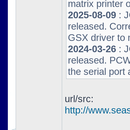
matrix printer 
2025-08-09
: 
released. Corre
GSX driver to
2024-03-26
: 
released. PCW-L
the serial port
url/src:
http://www.seas