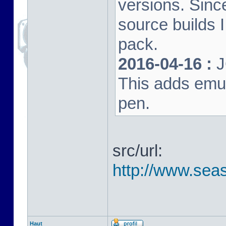
versions. Sinc
source builds
pack.
2016-04-16 :
J
This adds emula
pen.
src/url:
http://www.seas
Haut