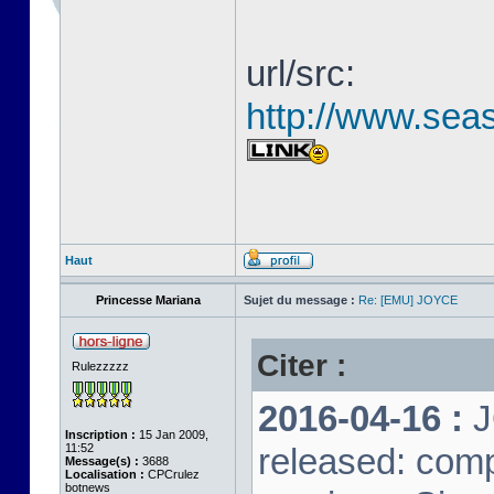
url/src:
http://www.seas
Haut
Princesse Mariana
Sujet du message :
Re: [EMU] JOYCE
Citer :
Rulezzzzz
2016-04-16 :
J
Inscription :
15 Jan 2009,
11:52
released: comp
Message(s) :
3688
Localisation :
CPCrulez
botnews