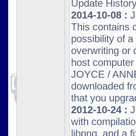
Update Histor
2014-10-08 :
J
This contains 
possibility of
overwriting or 
host computer
JOYCE / ANNE
downloaded fr
that you upgrad
2012-10-24 :
J
with compilatio
libpng, and a f