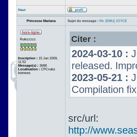
Haut
Princesse Mariana
Sujet du message :
Re: [EMU] JOYCE
Citer :
Rulezzzzz
2024-03-10 :
J
Inscription :
15 Jan 2009,
11:52
released. Impr
Message(s) :
3688
Localisation :
CPCrulez
botnews
2023-05-21 :
J
Compilation fi
src/url:
http://www.seas