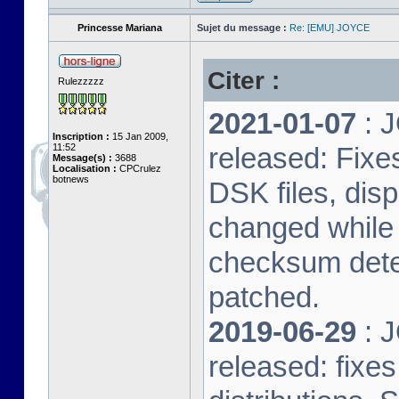
Princesse Mariana
Sujet du message :
Re: [EMU] JOYCE
Citer :
Rulezzzzz
2021-01-07
: J
Inscription :
15 Jan 2009,
11:52
released: Fixe
Message(s) :
3688
Localisation :
CPCrulez
botnews
DSK files, dis
changed while 
checksum dete
patched.
2019-06-29
: J
released: fixe