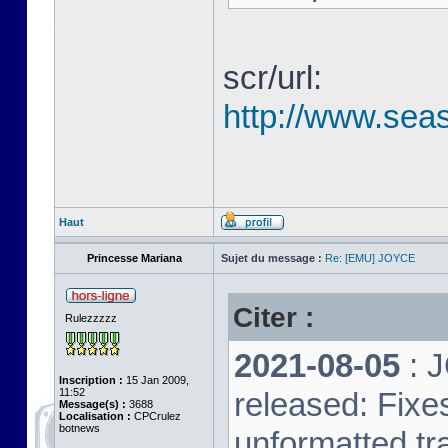
scr/url:
http://www.seas
Haut
Princesse Mariana
Sujet du message :
Re: [EMU] JOYCE
Citer :
Rulezzzzz
2021-08-05
: 
Inscription :
15 Jan 2009,
11:52
released: Fixe
Message(s) :
3688
Localisation :
CPCrulez
botnews
unformatted tr