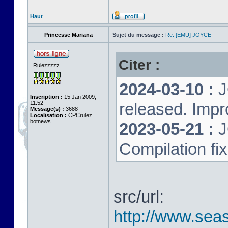
Haut
Princesse Mariana
Sujet du message :
Re: [EMU] JOYCE
Citer :
Rulezzzzz
2024-03-10 :
J
Inscription :
15 Jan 2009,
11:52
released. Impr
Message(s) :
3688
Localisation :
CPCrulez
botnews
2023-05-21 :
J
Compilation fi
src/url:
http://www.seas