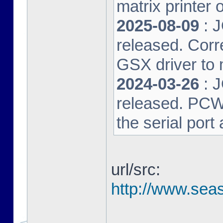
matrix printer 
2025-08-09
: 
released. Corre
GSX driver to
2024-03-26
: 
released. PCW-L
the serial port
url/src:
http://www.seas