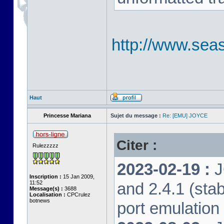
http://www.seas
Haut
Princesse Mariana
Sujet du message :
Re: [EMU] JOYCE
Citer :
Rulezzzzz
2023-02-19 :
J
Inscription :
15 Jan 2009,
11:52
and 2.4.1 (stab
Message(s) :
3688
Localisation :
CPCrulez
botnews
port emulation