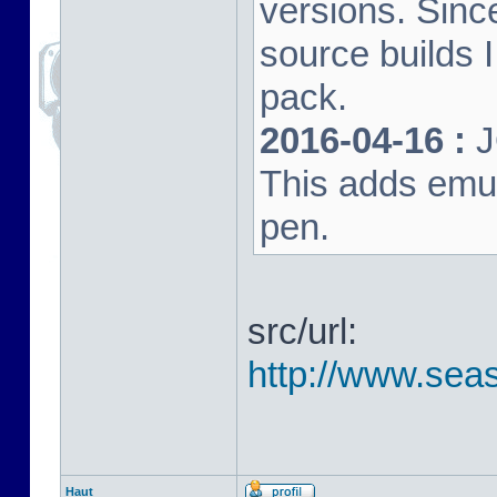
versions. Sinc
source builds
pack.
2016-04-16 :
J
This adds emula
pen.
src/url:
http://www.seas
Haut