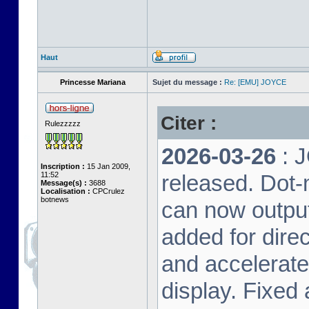
Haut
Princesse Mariana
Sujet du message :
Re: [EMU] JOYCE
Citer :
Rulezzzzz
2026-03-26
: 
Inscription :
15 Jan 2009,
11:52
released. Dot-
Message(s) :
3688
Localisation :
CPCrulez
botnews
can now output
added for dire
and accelerat
display. Fixed 