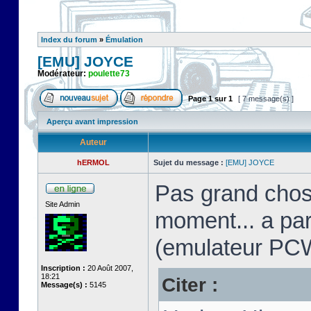
Index du forum
»
Émulation
[EMU] JOYCE
Modérateur:
poulette73
Page
1
sur
1
[ 7 message(s) ]
Aperçu avant impression
Auteur
hERMOL
Sujet du message :
[EMU] JOYCE
Pas grand chos
Site Admin
moment... a pa
(emulateur PC
Inscription :
20 Août 2007,
18:21
Citer :
Message(s) :
5145