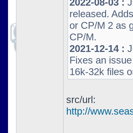
2022-08-03 :
J
released. Adds
or CP/M 2 as 
CP/M.
2021-12-14 :
J
Fixes an issu
16k-32k files 
src/url:
http://www.seas