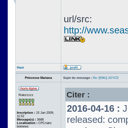
url/src:
http://www.seas
Haut
Princesse Mariana
Sujet du message :
Re: [EMU] JOYCE
Citer :
Rulezzzzz
2016-04-16 :
J
Inscription :
15 Jan 2009,
11:52
released: comp
Message(s) :
3688
Localisation :
CPCrulez
botnews