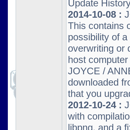
Update Histor
2014-10-08 :
J
This contains 
possibility of
overwriting or 
host computer
JOYCE / ANNE
downloaded fr
that you upgrad
2012-10-24 :
J
with compilatio
libpng, and a f