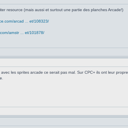
iter resource (mais aussi et surtout une partie des planches Arcade!)
ce.com/arcad ... et/108323/
.com/amstr ... et/101878/
avec les sprites arcade ce serait pas mal. Sur CPC+ ils ont leur propre pa
e.