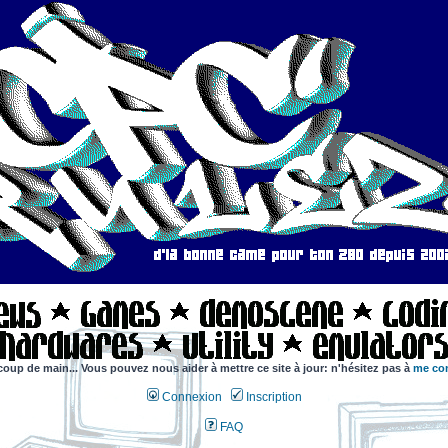
coup de main... Vous pouvez nous aider à mettre ce site à jour: n'hésitez pas à
me con
Connexion
Inscription
FAQ