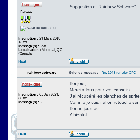
Suggestion a "Rainbow Software" : r
Rulezzz
Inscription :
23 Mars 2018,
16:29
Message(s) :
258
Localisation :
Montreal, QC
(Canada)
Haut
rainbow software
Sujet du message :
Re: 1943 remake CPC+
Bonjour,
Merci à tous pour vos conseils.
Inscription :
01 Jan 2023,
J'ai récupéré les planches de sprit
08:02
Comme je suis nul en retouche sur 
Message(s) :
2
Bonne journée
A bientot
Haut