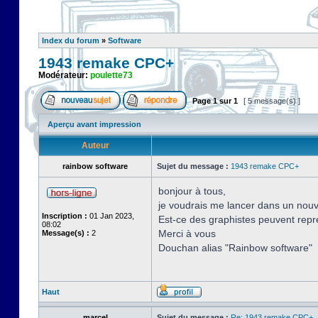
Index du forum
»
Software
1943 remake CPC+
Modérateur:
poulette73
Page
1
sur
1
[ 5 message(s) ]
Aperçu avant impression
Auteur
rainbow software
Sujet du message :
1943 remake CPC+
bonjour à tous,
je voudrais me lancer dans un nouve
Inscription :
01 Jan 2023,
Est-ce des graphistes peuvent repre
08:02
Merci à vous
Message(s) :
2
Douchan alias "Rainbow software"
Haut
marcel
Sujet du message :
Re: 1943 remake CPC+