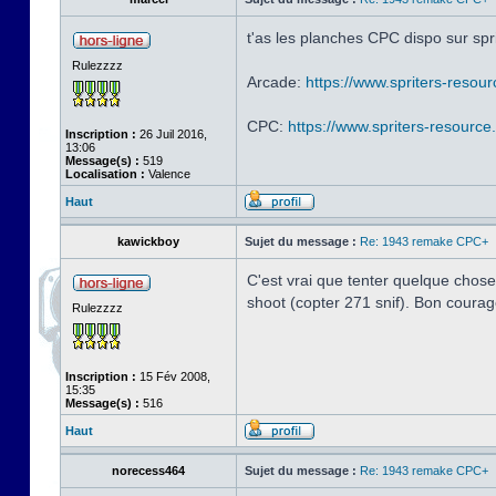
t'as les planches CPC dispo sur spr
Rulezzzz
Arcade:
https://www.spriters-resour
CPC:
https://www.spriters-resource
Inscription :
26 Juil 2016,
13:06
Message(s) :
519
Localisation :
Valence
Haut
kawickboy
Sujet du message :
Re: 1943 remake CPC+
C'est vrai que tenter quelque chose 
shoot (copter 271 snif). Bon courag
Rulezzzz
Inscription :
15 Fév 2008,
15:35
Message(s) :
516
Haut
norecess464
Sujet du message :
Re: 1943 remake CPC+