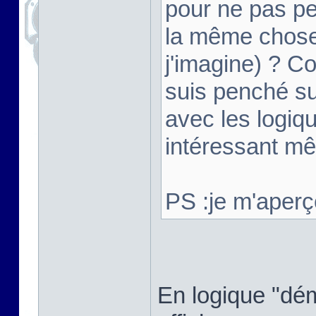
pour ne pas pe
la même chose 
j'imagine) ? C
suis penché su
avec les logiq
intéressant m
PS :je m'aperço
En logique "dém