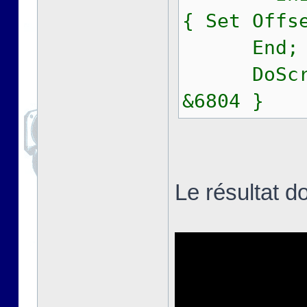
{ Set Offs
End;
DoScroll(
&6804 }
Le résultat d