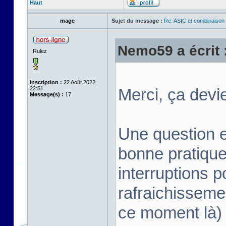
Haut
mage
Sujet du message :
Re: ASIC et combinaison Sp
Nemo59 a écrit 
Rulez
Inscription :
22 Août 2022,
22:51
Merci, ça devie
Message(s) :
17
Une question e
bonne pratique (
interruptions 
rafraichissemen
ce moment là) o