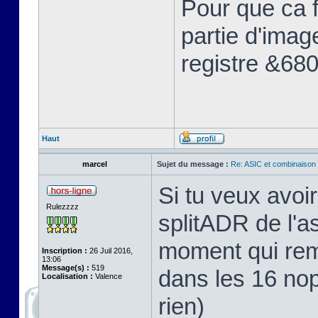
Pour que ca f
partie d'image
registre &680
Haut
marcel
Sujet du message :
Re: ASIC et combinaison Sp
Si tu veux avoir
Rulezzzz
splitADR de l'as
moment qui reme
Inscription :
26 Juil 2016,
13:06
Message(s) :
519
dans les 16 nop
Localisation :
Valence
rien)