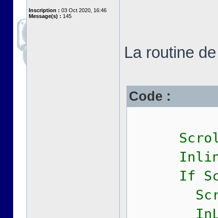
Inscription :
03 Oct 2020, 16:46
Message(s) :
145
La routine de
Code :
ScrollH:
Inline($c
If Scrol
ScrollLi
InLine($