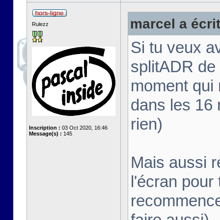
marcel a écrit
Rulezz
Si tu veux av
splitADR de l
moment qui r
dans les 16 
rien)
Inscription :
03 Oct 2020, 16:46
Message(s) :
145
Mais aussi r
l'écran pour
recommence 
faire aussi)