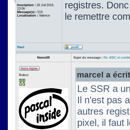
registres. Donc s
Inscription :
26 Juil 2016,
13:06
Message(s) :
519
le remettre comme
Localisation :
Valence
Haut
Nemo59
Sujet du message :
Re: ASIC et combina
marcel a écrit
Rulezz
Le SSR a une
Il n'est pas
autres regist
pixel, il faut