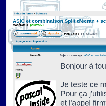
Index du forum
»
Software
ASIC et combinaison Split d'écran + scr
Modérateur:
poulette73
Page
1
sur
1
[ 6 message(s) ]
Aperçu avant impression
Auteur
Nemo59
Sujet du message :
ASIC et combinaison
Bonjour à tou
Rulezz
Je teste ce m
Pour ça j'uti
et l'appel fi