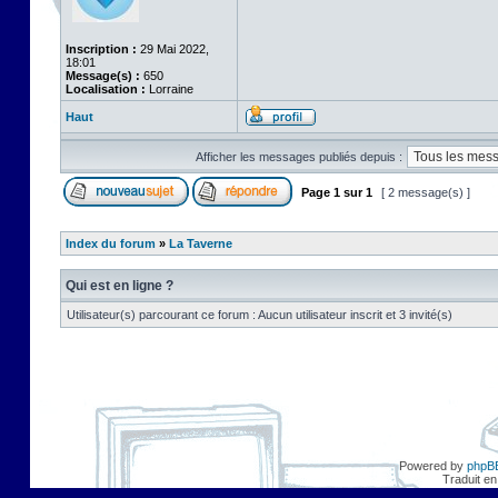
Inscription :
29 Mai 2022,
18:01
Message(s) :
650
Localisation :
Lorraine
Haut
Afficher les messages publiés depuis :
Page
1
sur
1
[ 2 message(s) ]
Index du forum
»
La Taverne
Qui est en ligne ?
Utilisateur(s) parcourant ce forum : Aucun utilisateur inscrit et 3 invité(s)
Powered by
phpB
Traduit en