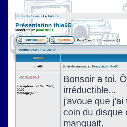
Index du forum
»
La Taverne
Présentation thie65
Modérateur:
poulette73
Page
1
sur
1
[ 2 message(s) ]
Aperçu avant impression
Auteur
thie65
Sujet du message :
Présentation thie65
Bonsoir a toi,
Inscription :
29 Sep 2022,
irréductible...
20:09
Message(s) :
3
j'avoue que j'a
coin du disque 
manquait.