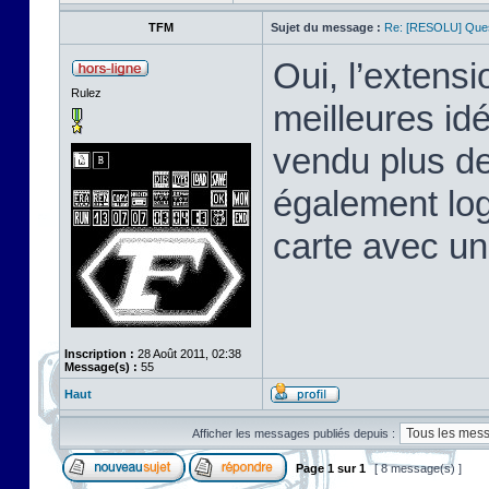
TFM
Sujet du message :
Re: [RESOLU] Quest
Oui, l’extens
Rulez
meilleures id
vendu plus de
également log
carte avec un
Inscription :
28 Août 2011, 02:38
Message(s) :
55
Haut
Afficher les messages publiés depuis :
Page
1
sur
1
[ 8 message(s) ]