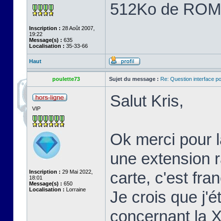
512Ko de ROM
Inscription :
28 Août 2007,
19:22
Message(s) :
635
Localisation :
35-33-66
Haut
poulette73
Sujet du message :
Re: Question interface p
Salut Kris,
VIP
Ok merci pour l
une extension 
Inscription :
29 Mai 2022,
carte, c'est fr
18:01
Message(s) :
650
Localisation :
Lorraine
Je crois que j'é
concernant la 