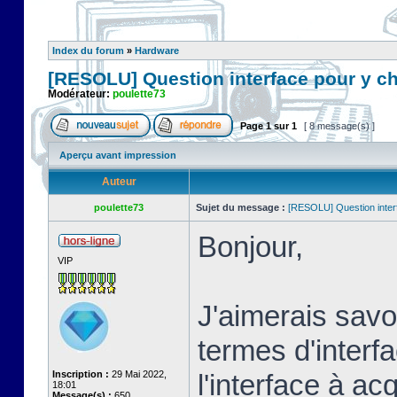
Index du forum
»
Hardware
[RESOLU] Question interface pour y c
Modérateur:
poulette73
Page
1
sur
1
[ 8 message(s) ]
Aperçu avant impression
Auteur
poulette73
Sujet du message :
[RESOLU] Question inter
Bonjour,
VIP
J'aimerais savoi
termes d'interf
Inscription :
29 Mai 2022,
l'interface à a
18:01
Message(s) :
650