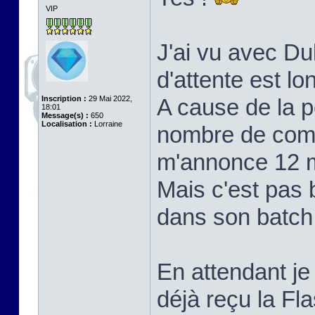
VIP
J'ai vu avec Du
d'attente est lo
Inscription :
29 Mai 2022,
A cause de la 
18:01
Message(s) :
650
Localisation :
Lorraine
nombre de com
m'annonce 12 mo
Mais c'est pas 
dans son batch, 
En attendant je 
déjà reçu la F