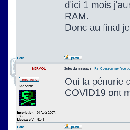
d'ici 1 mois j'
RAM.
Donc au final j
Haut
hERMOL
Sujet du message :
Re: Question interface p
Oui la pénurie 
Site Admin
COVID19 ont mis
Inscription :
20 Août 2007,
18:21
Message(s) :
5145
Haut