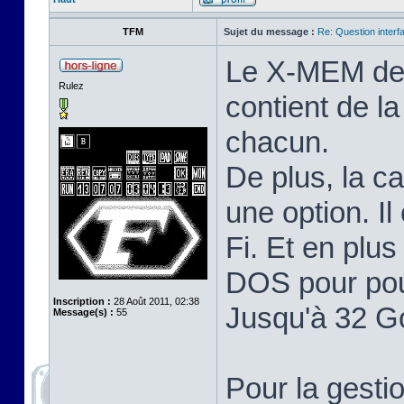
TFM
Sujet du message :
Re: Question inter
Le X-MEM de T
Rulez
contient de 
chacun.
De plus, la c
une option. I
Fi. Et en plu
DOS pour pou
Inscription :
28 Août 2011, 02:38
Jusqu'à 32 G
Message(s) :
55
Pour la gest