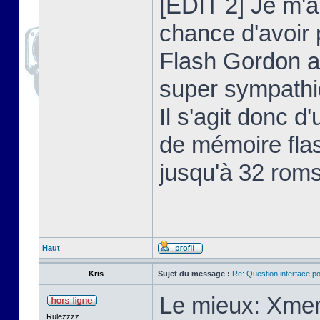
[EDIT 2] Je m'au
chance d'avoir
Flash Gordon a
super sympathiq
Il s'agit donc 
de mémoire flas
jusqu'à 32 roms
Haut
Kris
Sujet du message :
Re: Question interface p
Le mieux: Xmem
Rulezzzz