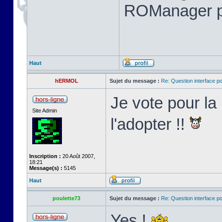
ROManager p
Haut
hERMOL
Sujet du message :
Re: Question interface p
Je vote pour l
Site Admin
l'adopter !!
Inscription :
20 Août 2007,
18:21
Message(s) :
5145
Haut
poulette73
Sujet du message :
Re: Question interface p
Yes !