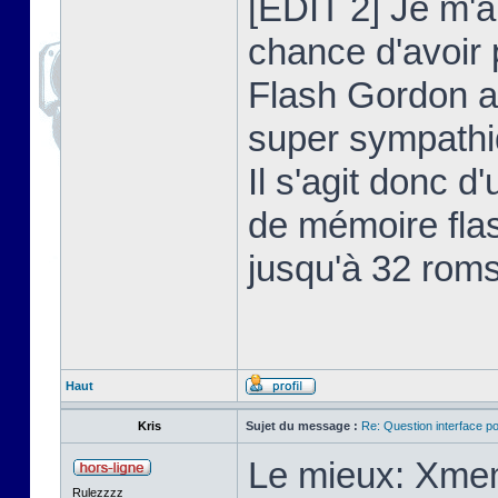
[EDIT 2] Je m'au
chance d'avoir
Flash Gordon a
super sympathiq
Il s'agit donc 
de mémoire flas
jusqu'à 32 roms
Haut
Kris
Sujet du message :
Re: Question interface p
Le mieux: Xmem
Rulezzzz