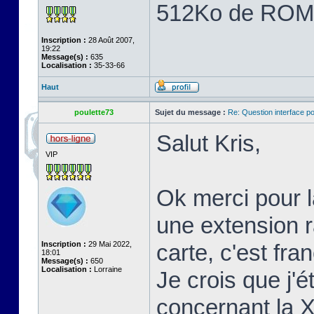
512Ko de ROM
Inscription :
28 Août 2007,
19:22
Message(s) :
635
Localisation :
35-33-66
Haut
poulette73
Sujet du message :
Re: Question interface p
Salut Kris,
VIP
Ok merci pour l
une extension 
Inscription :
29 Mai 2022,
carte, c'est fr
18:01
Message(s) :
650
Localisation :
Lorraine
Je crois que j'é
concernant la 