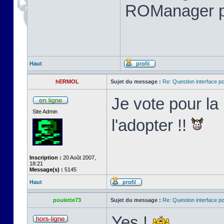
ROManager p
Haut
hERMOL
Sujet du message :
Re: Question interface p
Je vote pour l
Site Admin
l'adopter !!
Inscription :
20 Août 2007,
18:21
Message(s) :
5145
Haut
poulette73
Sujet du message :
Re: Question interface p
Yes !