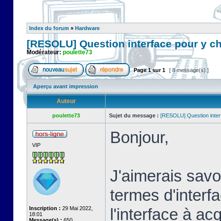
Index du forum
»
Hardware
[RESOLU] Question interface pour y c
Modérateur:
poulette73
Page
1
sur
1
[ 8 message(s) ]
Aperçu avant impression
Auteur
poulette73
Sujet du message :
[RESOLU] Question inter
Bonjour,
VIP
J'aimerais savoi
termes d'interf
Inscription :
29 Mai 2022,
l'interface à a
18:01
Message(s) :
650