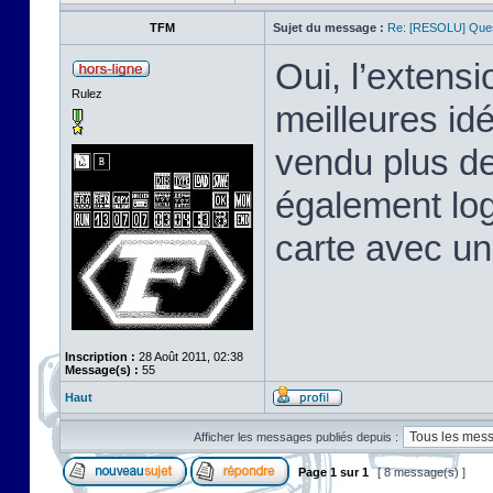
TFM
Sujet du message :
Re: [RESOLU] Quest
Oui, l’extens
Rulez
meilleures id
vendu plus de
également log
carte avec un
Inscription :
28 Août 2011, 02:38
Message(s) :
55
Haut
Afficher les messages publiés depuis :
Page
1
sur
1
[ 8 message(s) ]