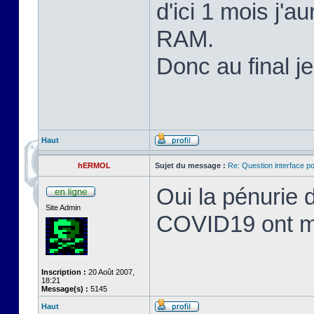
d'ici 1 mois j'
RAM.
Donc au final j
Haut
hERMOL
Sujet du message :
Re: Question interface p
Oui la pénurie 
Site Admin
COVID19 ont mis
Inscription :
20 Août 2007,
18:21
Message(s) :
5145
Haut