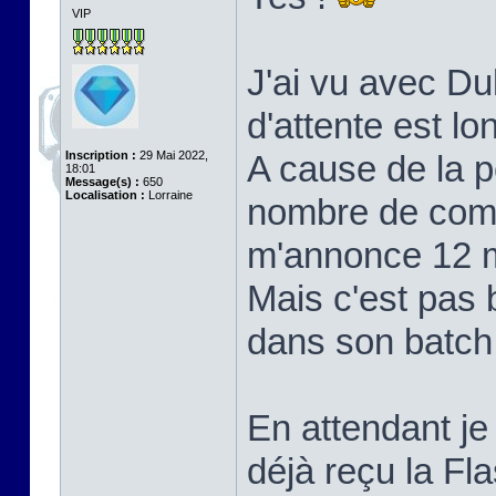
VIP
J'ai vu avec Du
d'attente est lo
Inscription :
29 Mai 2022,
A cause de la 
18:01
Message(s) :
650
Localisation :
Lorraine
nombre de com
m'annonce 12 mo
Mais c'est pas 
dans son batch, 
En attendant je 
déjà reçu la F