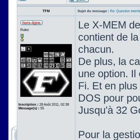
TFM
Sujet du message :
Re: Question inter
Le X-MEM de T
Rulez
contient de 
chacun.
De plus, la c
une option. I
Fi. Et en plu
DOS pour pou
Inscription :
28 Août 2011, 02:38
Jusqu'à 32 G
Message(s) :
55
Pour la gest