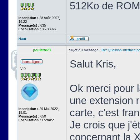
512Ko de ROM
Inscription :
28 Août 2007,
19:22
Message(s) :
635
Localisation :
35-33-66
Haut
poulette73
Sujet du message :
Re: Question interface p
Salut Kris,
VIP
Ok merci pour l
une extension 
Inscription :
29 Mai 2022,
carte, c'est fr
18:01
Message(s) :
650
Localisation :
Lorraine
Je crois que j'é
concernant la 