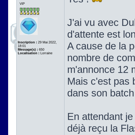
VIP
J'ai vu avec Du
d'attente est lo
Inscription :
29 Mai 2022,
A cause de la 
18:01
Message(s) :
650
Localisation :
Lorraine
nombre de com
m'annonce 12 mo
Mais c'est pas 
dans son batch, 
En attendant je 
déjà reçu la F