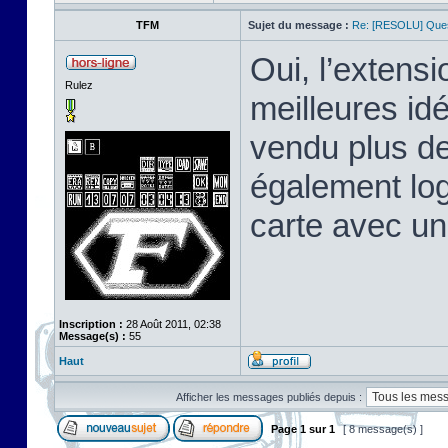
TFM
Sujet du message :
Re: [RESOLU] Quest
Oui, l’extens
Rulez
meilleures id
vendu plus de
également log
carte avec un
Inscription :
28 Août 2011, 02:38
Message(s) :
55
Haut
Afficher les messages publiés depuis :
Page
1
sur
1
[ 8 message(s) ]