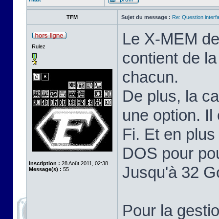
TFM
Sujet du message :
Re: Question inter
Le X-MEM de T
Rulez
contient de 
chacun.
De plus, la c
une option. I
Fi. Et en plu
DOS pour pou
Inscription :
28 Août 2011, 02:38
Jusqu'à 32 G
Message(s) :
55
Pour la gest