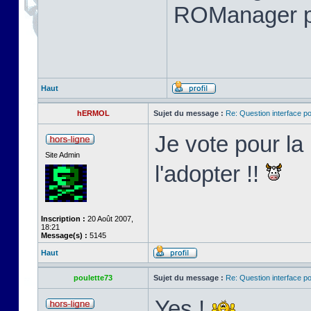
ROManager p
Haut
hERMOL
Sujet du message :
Re: Question interface p
Je vote pour l
Site Admin
l'adopter !!
Inscription :
20 Août 2007,
18:21
Message(s) :
5145
Haut
poulette73
Sujet du message :
Re: Question interface p
Yes !