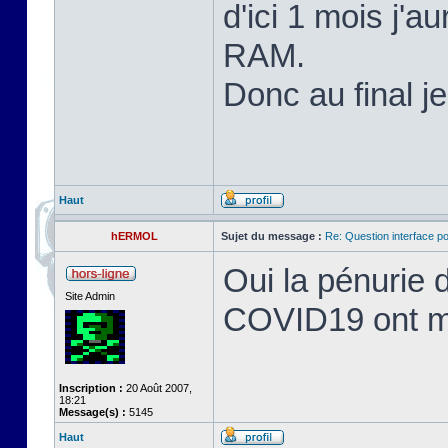
d'ici 1 mois j'
RAM.
Donc au final j
Haut
hERMOL
Sujet du message :
Re: Question interface p
Oui la pénurie 
Site Admin
COVID19 ont mis
Inscription :
20 Août 2007,
18:21
Message(s) :
5145
Haut