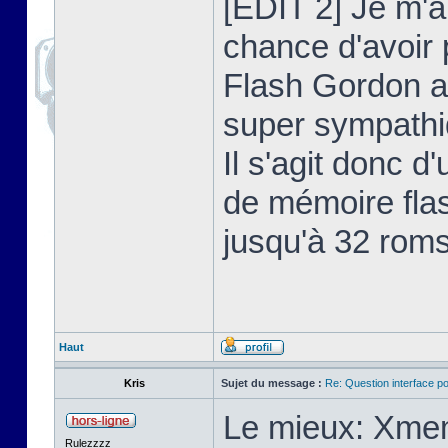
[EDIT 2] Je m'au
chance d'avoir
Flash Gordon a
super sympathiq
Il s'agit donc 
de mémoire flas
jusqu'à 32 roms
Haut
Kris
Sujet du message :
Re: Question interface p
Le mieux: Xmem
Rulezzzz