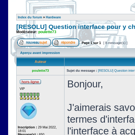
Index du forum
»
Hardware
[RESOLU] Question interface pour y c
Modérateur:
poulette73
Page
1
sur
1
[ 8 message(s) ]
Aperçu avant impression
Auteur
poulette73
Sujet du message :
[RESOLU] Question inter
Bonjour,
VIP
J'aimerais savoi
termes d'interf
Inscription :
29 Mai 2022,
l'interface à a
18:01
Message(s) :
650