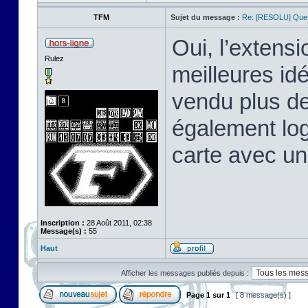
TFM
Sujet du message :
Re: [RESOLU] Quest
Oui, l’extens
Rulez
meilleures id
vendu plus de
également log
carte avec un
Inscription :
28 Août 2011, 02:38
Message(s) :
55
Haut
Afficher les messages publiés depuis :
Page
1
sur
1
[ 8 message(s) ]