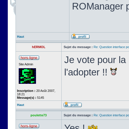
ROManager p
Haut
hERMOL
Sujet du message :
Re: Question interface p
Je vote pour l
Site Admin
l'adopter !!
Inscription :
20 Août 2007,
18:21
Message(s) :
5145
Haut
poulette73
Sujet du message :
Re: Question interface p
Yes !