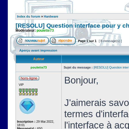
Index du forum
»
Hardware
[RESOLU] Question interface pour y c
Modérateur:
poulette73
Page
1
sur
1
[ 8 message(s) ]
Aperçu avant impression
Auteur
poulette73
Sujet du message :
[RESOLU] Question inter
Bonjour,
VIP
J'aimerais savoi
termes d'interf
Inscription :
29 Mai 2022,
l'interface à a
18:01
Message(s) :
650