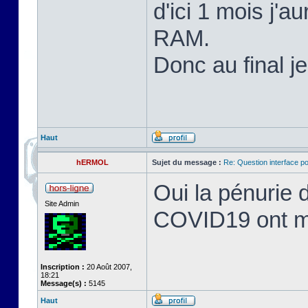
d'ici 1 mois j'
RAM.
Donc au final j
Haut
hERMOL
Sujet du message :
Re: Question interface p
Oui la pénurie 
Site Admin
COVID19 ont mis
Inscription :
20 Août 2007,
18:21
Message(s) :
5145
Haut