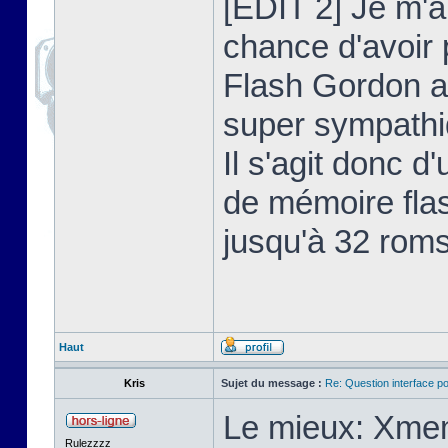
[EDIT 2] Je m'au
chance d'avoir
Flash Gordon a
super sympathiq
Il s'agit donc 
de mémoire flas
jusqu'à 32 roms
Haut
Kris
Sujet du message :
Re: Question interface p
Le mieux: Xmem
Rulezzzz