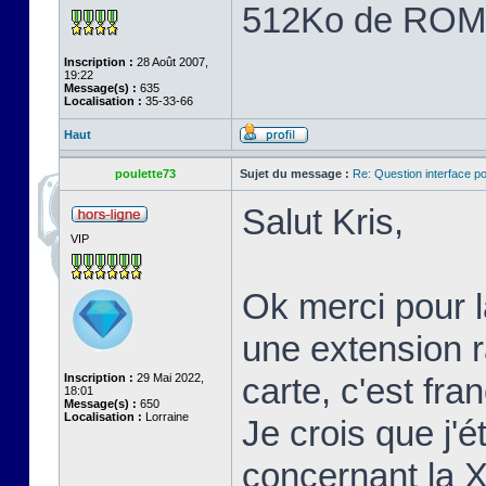
512Ko de ROM
Inscription :
28 Août 2007,
19:22
Message(s) :
635
Localisation :
35-33-66
Haut
poulette73
Sujet du message :
Re: Question interface p
Salut Kris,
VIP
Ok merci pour l
une extension 
Inscription :
29 Mai 2022,
carte, c'est fr
18:01
Message(s) :
650
Localisation :
Lorraine
Je crois que j'é
concernant la 