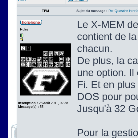
TFM
Sujet du message :
Re: Question inter
Le X-MEM de T
Rulez
contient de 
chacun.
De plus, la c
une option. I
Fi. Et en plu
DOS pour pou
Inscription :
28 Août 2011, 02:38
Jusqu'à 32 G
Message(s) :
55
Pour la gest