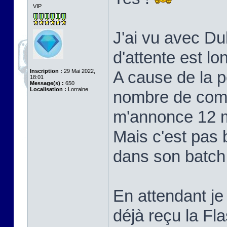
VIP
J'ai vu avec Du
d'attente est lo
Inscription :
29 Mai 2022,
A cause de la 
18:01
Message(s) :
650
Localisation :
Lorraine
nombre de com
m'annonce 12 mo
Mais c'est pas 
dans son batch, 
En attendant je 
déjà reçu la F