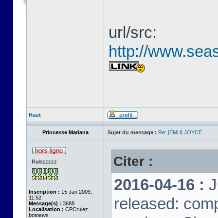
url/src:
http://www.seas
Haut
Princesse Mariana
Sujet du message :
Re: [EMU] JOYCE
Citer :
Rulezzzzz
2016-04-16 :
J
Inscription :
15 Jan 2009,
11:52
released: comp
Message(s) :
3688
Localisation :
CPCrulez
botnews