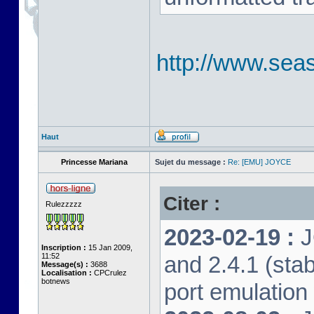
http://www.seas
Haut
Princesse Mariana
Sujet du message :
Re: [EMU] JOYCE
Citer :
Rulezzzzz
2023-02-19 :
J
Inscription :
15 Jan 2009,
11:52
and 2.4.1 (stab
Message(s) :
3688
Localisation :
CPCrulez
botnews
port emulation