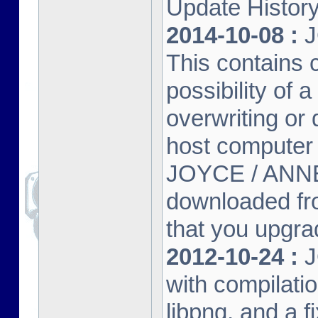
Update Histor
2014-10-08 :
J
This contains 
possibility of
overwriting or 
host computer
JOYCE / ANNE
downloaded fr
that you upgrad
2012-10-24 :
J
with compilatio
libpng, and a f