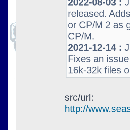
2022-08-03 :
J
released. Adds
or CP/M 2 as 
CP/M.
2021-12-14 :
J
Fixes an issu
16k-32k files 
src/url:
http://www.seas