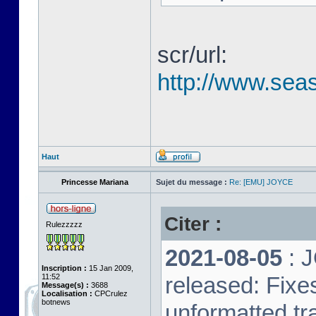
scr/url:
http://www.seas
Haut
Princesse Mariana
Sujet du message :
Re: [EMU] JOYCE
Citer :
Rulezzzzz
2021-08-05
: 
Inscription :
15 Jan 2009,
11:52
released: Fixe
Message(s) :
3688
Localisation :
CPCrulez
botnews
unformatted tr