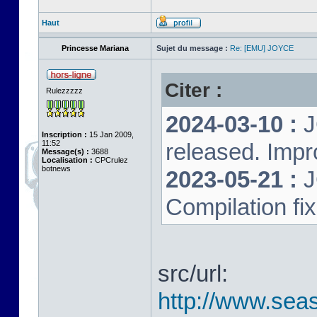
Haut
Princesse Mariana
Sujet du message :
Re: [EMU] JOYCE
Citer :
Rulezzzzz
2024-03-10 :
J
Inscription :
15 Jan 2009,
11:52
released. Impr
Message(s) :
3688
Localisation :
CPCrulez
botnews
2023-05-21 :
J
Compilation fi
src/url:
http://www.seas