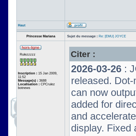
Haut
Princesse Mariana
Sujet du message :
Re: [EMU] JOYCE
Citer :
Rulezzzzz
2026-03-26
: 
Inscription :
15 Jan 2009,
11:52
released. Dot-
Message(s) :
3688
Localisation :
CPCrulez
botnews
can now output
added for dire
and accelerat
display. Fixed 