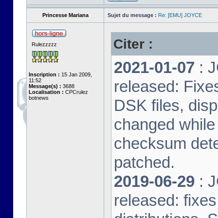
Princesse Mariana
Sujet du message :
Re: [EMU] JOYCE
Citer :
Rulezzzzz
2021-01-07
: J
Inscription :
15 Jan 2009,
11:52
released: Fixe
Message(s) :
3688
Localisation :
CPCrulez
botnews
DSK files, dis
changed while 
checksum dete
patched.
2019-06-29
: J
released: fixe