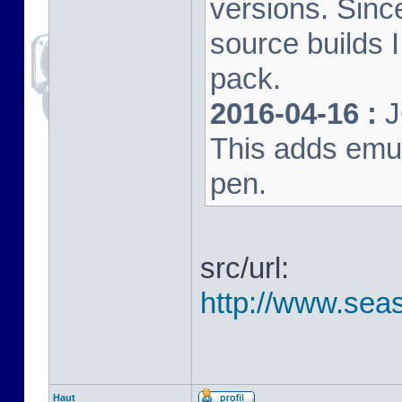
versions. Sinc
source builds
pack.
2016-04-16 :
J
This adds emula
pen.
src/url:
http://www.seas
Haut