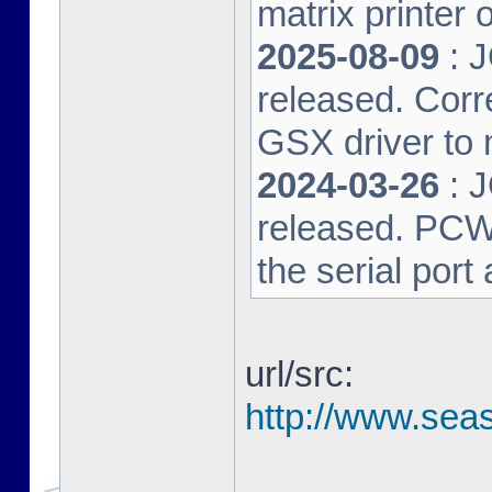
matrix printer 
2025-08-09
: 
released. Corre
GSX driver to
2024-03-26
: 
released. PCW-L
the serial port
url/src:
http://www.seas