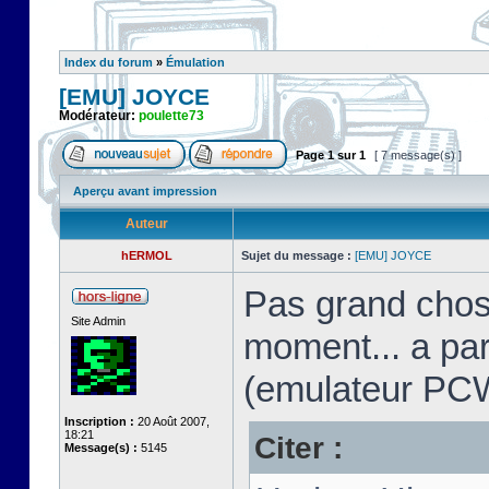
Index du forum
»
Émulation
[EMU] JOYCE
Modérateur:
poulette73
Page
1
sur
1
[ 7 message(s) ]
Aperçu avant impression
Auteur
hERMOL
Sujet du message :
[EMU] JOYCE
Pas grand chos
Site Admin
moment... a pa
(emulateur PC
Inscription :
20 Août 2007,
18:21
Citer :
Message(s) :
5145