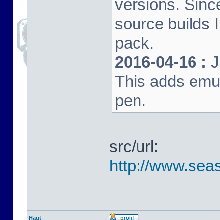
versions. Sinc
source builds
pack.
2016-04-16 :
J
This adds emula
pen.
src/url:
http://www.seas
Haut