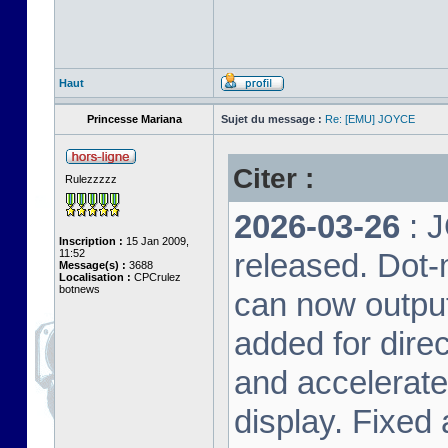
Haut
Princesse Mariana
Sujet du message :
Re: [EMU] JOYCE
Citer :
Rulezzzzz
2026-03-26
: 
Inscription :
15 Jan 2009,
11:52
released. Dot-
Message(s) :
3688
Localisation :
CPCrulez
botnews
can now output
added for dire
and accelerat
display. Fixed 