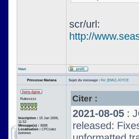
scr/url:
http://www.seas
Haut
Princesse Mariana
Sujet du message :
Re: [EMU] JOYCE
Citer :
Rulezzzzz
2021-08-05
: 
Inscription :
15 Jan 2009,
11:52
released: Fixe
Message(s) :
3688
Localisation :
CPCrulez
botnews
unformatted tr