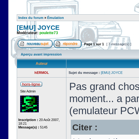
Index du forum
»
Émulation
[EMU] JOYCE
Modérateur:
poulette73
Page
1
sur
1
[ 7 message(s) ]
Aperçu avant impression
Auteur
hERMOL
Sujet du message :
[EMU] JOYCE
Pas grand chos
Site Admin
moment... a pa
(emulateur PC
Inscription :
20 Août 2007,
18:21
Citer :
Message(s) :
5145