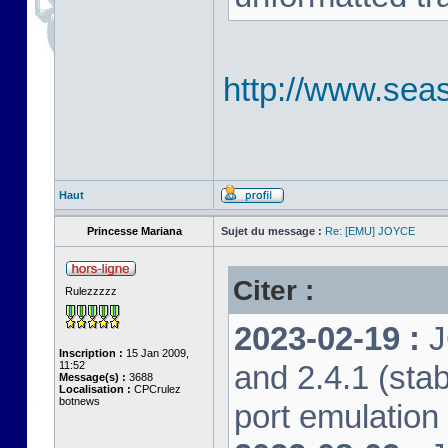
http://www.seas
Haut
Princesse Mariana
Sujet du message :
Re: [EMU] JOYCE
Citer :
Rulezzzzz
2023-02-19 :
J
Inscription :
15 Jan 2009,
11:52
and 2.4.1 (stab
Message(s) :
3688
Localisation :
CPCrulez
botnews
port emulation