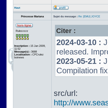
Haut
Princesse Mariana
Sujet du message :
Re: [EMU] JOYCE
Citer :
Rulezzzzz
2024-03-10 :
J
Inscription :
15 Jan 2009,
11:52
released. Impr
Message(s) :
3688
Localisation :
CPCrulez
botnews
2023-05-21 :
J
Compilation fi
src/url:
http://www.seas