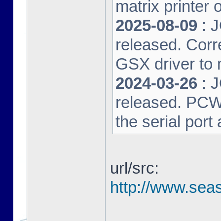
matrix printer 
2025-08-09
: 
released. Corre
GSX driver to
2024-03-26
: 
released. PCW-L
the serial port
url/src:
http://www.seas