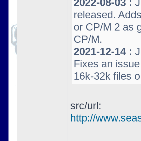
2022-08-03 :
J
released. Adds
or CP/M 2 as 
CP/M.
2021-12-14 :
J
Fixes an issu
16k-32k files 
src/url:
http://www.seas