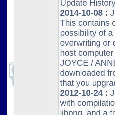
Update Histor
2014-10-08 :
J
This contains 
possibility of
overwriting or 
host computer
JOYCE / ANNE
downloaded fr
that you upgrad
2012-10-24 :
J
with compilatio
libpng, and a f