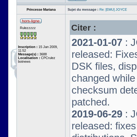
Princesse Mariana
Sujet du message :
Re: [EMU] JOYCE
Citer :
Rulezzzzz
2021-01-07
: J
Inscription :
15 Jan 2009,
11:52
released: Fixe
Message(s) :
3688
Localisation :
CPCrulez
botnews
DSK files, dis
changed while 
checksum dete
patched.
2019-06-29
: J
released: fixe