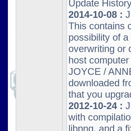
Update Histor
2014-10-08 :
J
This contains 
possibility of
overwriting or 
host computer
JOYCE / ANNE
downloaded fr
that you upgrad
2012-10-24 :
J
with compilatio
libpng, and a f