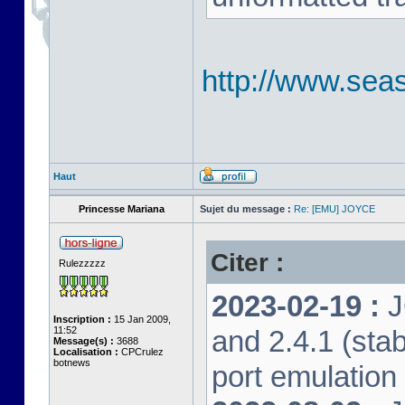
http://www.seas
Haut
Princesse Mariana
Sujet du message :
Re: [EMU] JOYCE
Citer :
Rulezzzzz
2023-02-19 :
J
Inscription :
15 Jan 2009,
11:52
and 2.4.1 (stab
Message(s) :
3688
Localisation :
CPCrulez
botnews
port emulation