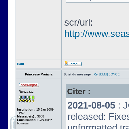
scr/url:
http://www.seas
Haut
Princesse Mariana
Sujet du message :
Re: [EMU] JOYCE
Citer :
Rulezzzzz
2021-08-05
: 
Inscription :
15 Jan 2009,
11:52
released: Fixe
Message(s) :
3688
Localisation :
CPCrulez
botnews
unformatted tr