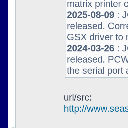
matrix printer 
2025-08-09
: 
released. Corre
GSX driver to
2024-03-26
: 
released. PCW-L
the serial port
url/src:
http://www.seas