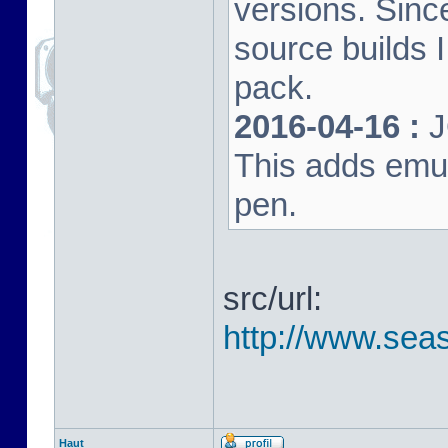
versions. Sinc
source builds
pack.
2016-04-16 :
J
This adds emula
pen.
src/url:
http://www.seas
Haut