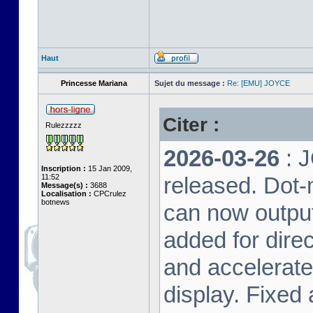
Haut
Princesse Mariana
Sujet du message :
Re: [EMU] JOYCE
Citer :
Rulezzzzz
2026-03-26
: 
Inscription :
15 Jan 2009,
11:52
released. Dot-
Message(s) :
3688
Localisation :
CPCrulez
botnews
can now output
added for dire
and accelerat
display. Fixed 