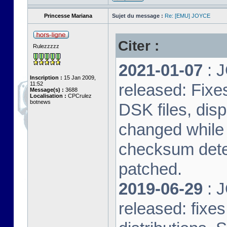
Princesse Mariana
Sujet du message :
Re: [EMU] JOYCE
Citer :
Rulezzzzz
2021-01-07
: J
Inscription :
15 Jan 2009,
11:52
released: Fixe
Message(s) :
3688
Localisation :
CPCrulez
botnews
DSK files, dis
changed while 
checksum dete
patched.
2019-06-29
: J
released: fixe