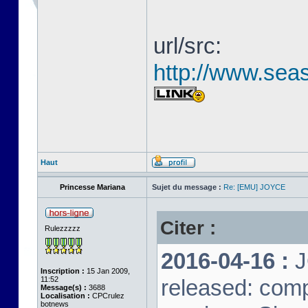
url/src:
http://www.seas
Haut
Princesse Mariana
Sujet du message :
Re: [EMU] JOYCE
Citer :
Rulezzzzz
2016-04-16 :
J
Inscription :
15 Jan 2009,
11:52
released: comp
Message(s) :
3688
Localisation :
CPCrulez
botnews