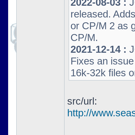
2022-08-03 :
J
released. Adds
or CP/M 2 as 
CP/M.
2021-12-14 :
J
Fixes an issu
16k-32k files 
src/url:
http://www.seas