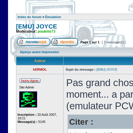
Index du forum
»
Émulation
[EMU] JOYCE
Modérateur:
poulette73
Page
1
sur
1
[ 7 message(s) ]
Aperçu avant impression
Auteur
hERMOL
Sujet du message :
[EMU] JOYCE
Pas grand chos
Site Admin
moment... a pa
(emulateur PC
Inscription :
20 Août 2007,
18:21
Citer :
Message(s) :
5145