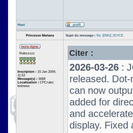
Haut
Princesse Mariana
Sujet du message :
Re: [EMU] JOYCE
Citer :
Rulezzzzz
2026-03-26
: 
Inscription :
15 Jan 2009,
11:52
released. Dot-
Message(s) :
3688
Localisation :
CPCrulez
botnews
can now output
added for dire
and accelerat
display. Fixed 