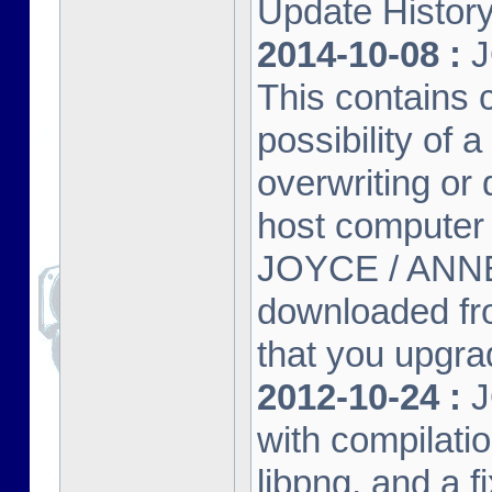
Update Histor
2014-10-08 :
J
This contains 
possibility of
overwriting or 
host computer
JOYCE / ANNE
downloaded fr
that you upgrad
2012-10-24 :
J
with compilatio
libpng, and a f