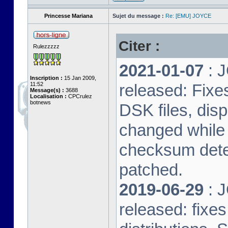
Princesse Mariana
Sujet du message :
Re: [EMU] JOYCE
Citer :
Rulezzzzz
2021-01-07
: J
Inscription :
15 Jan 2009,
11:52
released: Fixe
Message(s) :
3688
Localisation :
CPCrulez
botnews
DSK files, dis
changed while 
checksum dete
patched.
2019-06-29
: J
released: fixe