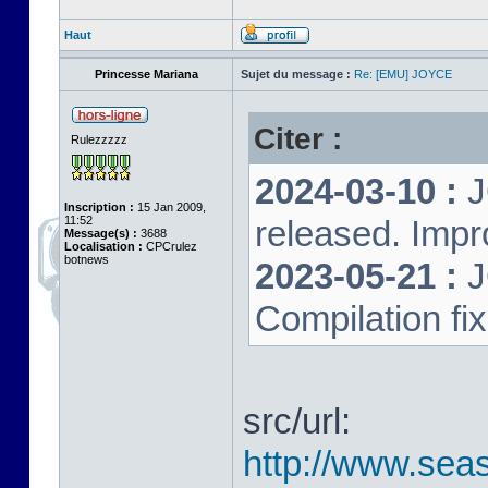
Haut
Princesse Mariana
Sujet du message :
Re: [EMU] JOYCE
Citer :
Rulezzzzz
2024-03-10 :
J
Inscription :
15 Jan 2009,
11:52
released. Impr
Message(s) :
3688
Localisation :
CPCrulez
botnews
2023-05-21 :
J
Compilation fi
src/url:
http://www.seas