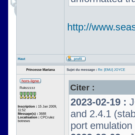
http://www.seas
Haut
Princesse Mariana
Sujet du message :
Re: [EMU] JOYCE
Citer :
Rulezzzzz
2023-02-19 :
J
Inscription :
15 Jan 2009,
11:52
and 2.4.1 (stab
Message(s) :
3688
Localisation :
CPCrulez
botnews
port emulation