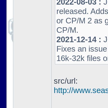
2022-08-03 :
J
released. Adds
or CP/M 2 as 
CP/M.
2021-12-14 :
J
Fixes an issu
16k-32k files 
src/url:
http://www.seas