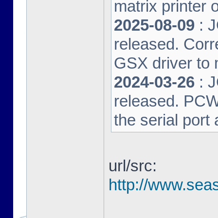
matrix printer 
2025-08-09
: 
released. Corre
GSX driver to
2024-03-26
: 
released. PCW-L
the serial port
url/src:
http://www.seas