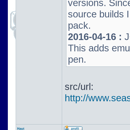
versions. Sinc
source builds
pack.
2016-04-16 :
J
This adds emula
pen.
src/url:
http://www.seas
Haut