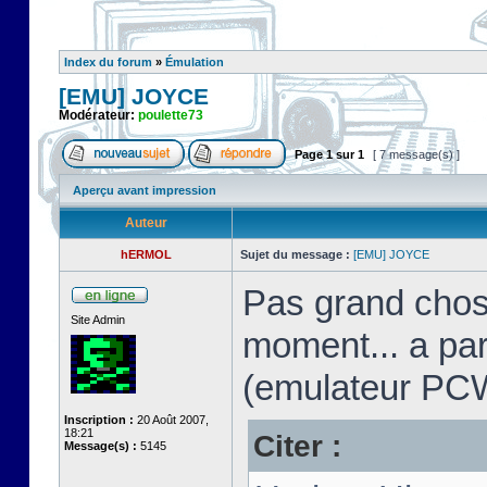
Index du forum
»
Émulation
[EMU] JOYCE
Modérateur:
poulette73
Page
1
sur
1
[ 7 message(s) ]
Aperçu avant impression
Auteur
hERMOL
Sujet du message :
[EMU] JOYCE
Pas grand chos
Site Admin
moment... a pa
(emulateur PC
Inscription :
20 Août 2007,
18:21
Citer :
Message(s) :
5145