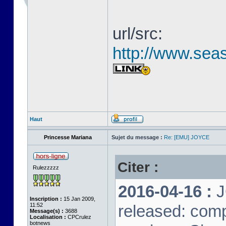
url/src:
http://www.seas
Haut
Princesse Mariana
Sujet du message :
Re: [EMU] JOYCE
Citer :
Rulezzzzz
2016-04-16 :
J
Inscription :
15 Jan 2009,
11:52
released: comp
Message(s) :
3688
Localisation :
CPCrulez
botnews