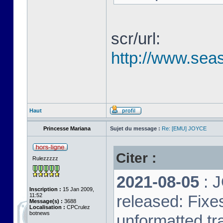
scr/url:
http://www.seas
Haut
Princesse Mariana
Sujet du message :
Re: [EMU] JOYCE
Citer :
Rulezzzzz
2021-08-05
: 
Inscription :
15 Jan 2009,
11:52
released: Fixe
Message(s) :
3688
Localisation :
CPCrulez
botnews
unformatted tr