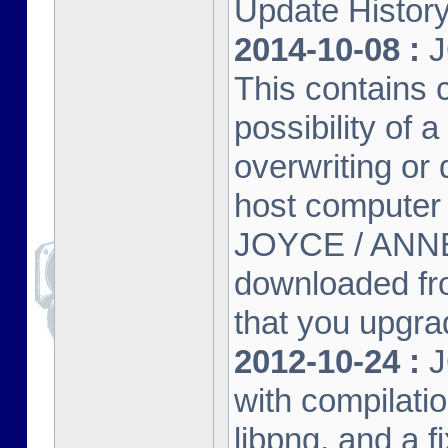
Update Histor
2014-10-08 :
J
This contains 
possibility of
overwriting or 
host computer
JOYCE / ANNE
downloaded fr
that you upgrad
2012-10-24 :
J
with compilatio
libpng, and a f