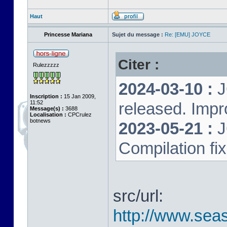
Haut
Princesse Mariana
Sujet du message :
Re: [EMU] JOYCE
Citer :
Rulezzzzz
2024-03-10 :
J
Inscription :
15 Jan 2009,
11:52
released. Impr
Message(s) :
3688
Localisation :
CPCrulez
botnews
2023-05-21 :
J
Compilation fi
src/url:
http://www.seas