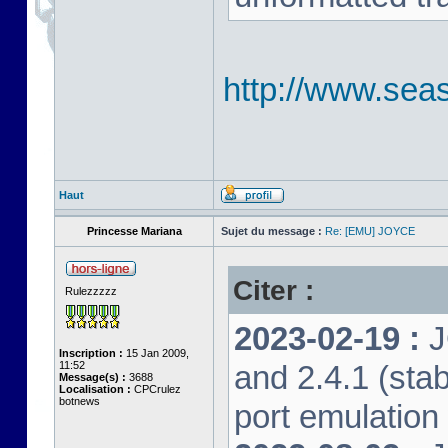
http://www.seas
Haut
Princesse Mariana
Sujet du message :
Re: [EMU] JOYCE
Citer :
Rulezzzzz
2023-02-19 :
J
Inscription :
15 Jan 2009,
11:52
and 2.4.1 (stab
Message(s) :
3688
Localisation :
CPCrulez
botnews
port emulation