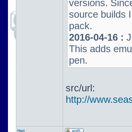
versions. Sinc
source builds
pack.
2016-04-16 :
J
This adds emula
pen.
src/url:
http://www.seas
Haut