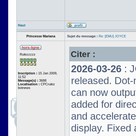
Haut
Princesse Mariana
Sujet du message :
Re: [EMU] JOYCE
Citer :
Rulezzzzz
2026-03-26
: 
Inscription :
15 Jan 2009,
11:52
released. Dot-
Message(s) :
3688
Localisation :
CPCrulez
botnews
can now output
added for dire
and accelerat
display. Fixed 