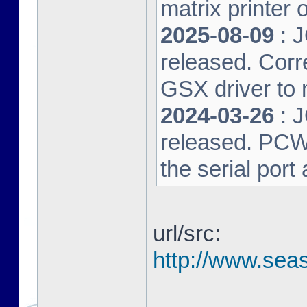
matrix printer 
2025-08-09
: 
released. Corre
GSX driver to
2024-03-26
: 
released. PCW-L
the serial port
url/src:
http://www.seas