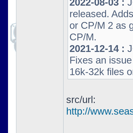
2022-08-03 :
J
released. Adds
or CP/M 2 as 
CP/M.
2021-12-14 :
J
Fixes an issu
16k-32k files 
src/url:
http://www.seas