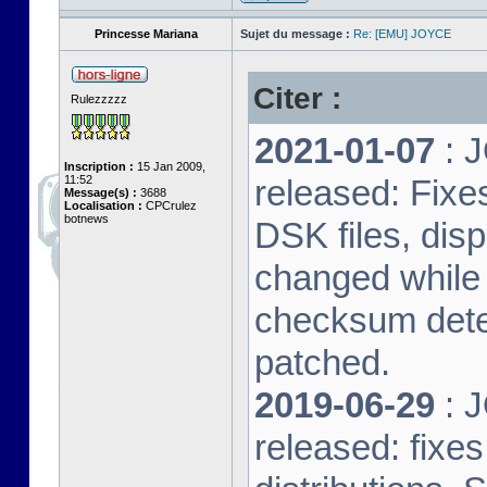
Princesse Mariana
Sujet du message :
Re: [EMU] JOYCE
Citer :
Rulezzzzz
2021-01-07
: J
Inscription :
15 Jan 2009,
11:52
released: Fixe
Message(s) :
3688
Localisation :
CPCrulez
botnews
DSK files, dis
changed while 
checksum dete
patched.
2019-06-29
: J
released: fixe