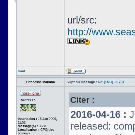
url/src:
http://www.seas
Haut
Princesse Mariana
Sujet du message :
Re: [EMU] JOYCE
Citer :
Rulezzzzz
2016-04-16 :
J
Inscription :
15 Jan 2009,
11:52
released: comp
Message(s) :
3688
Localisation :
CPCrulez
botnews