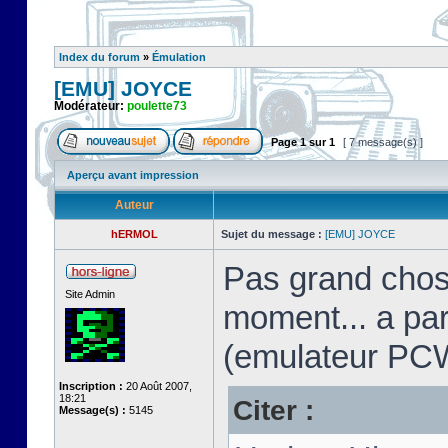
Index du forum
»
Émulation
[EMU] JOYCE
Modérateur:
poulette73
Page
1
sur
1
[ 7 message(s) ]
Aperçu avant impression
Auteur
hERMOL
Sujet du message :
[EMU] JOYCE
Pas grand chos
Site Admin
moment... a pa
(emulateur PC
Inscription :
20 Août 2007,
18:21
Citer :
Message(s) :
5145