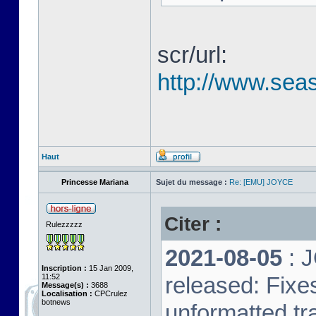
scr/url:
http://www.seas
Haut
Princesse Mariana
Sujet du message :
Re: [EMU] JOYCE
Citer :
Rulezzzzz
2021-08-05
: 
Inscription :
15 Jan 2009,
11:52
released: Fixe
Message(s) :
3688
Localisation :
CPCrulez
botnews
unformatted tr