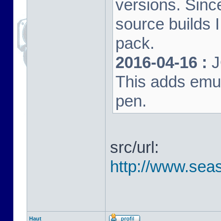
versions. Sinc
source builds
pack.
2016-04-16 :
J
This adds emula
pen.
src/url:
http://www.seas
Haut