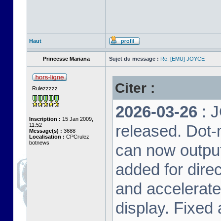
Haut
Princesse Mariana
Sujet du message :
Re: [EMU] JOYCE
Citer :
Rulezzzzz
2026-03-26
: 
Inscription :
15 Jan 2009,
11:52
released. Dot-
Message(s) :
3688
Localisation :
CPCrulez
botnews
can now output
added for dire
and accelerat
display. Fixed 