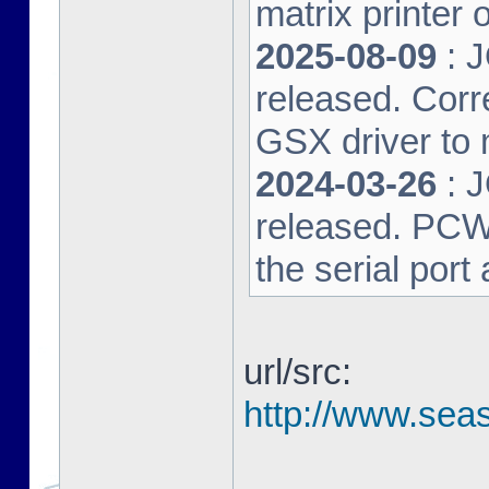
matrix printer 
2025-08-09
: 
released. Corre
GSX driver to
2024-03-26
: 
released. PCW-L
the serial port
url/src:
http://www.seas