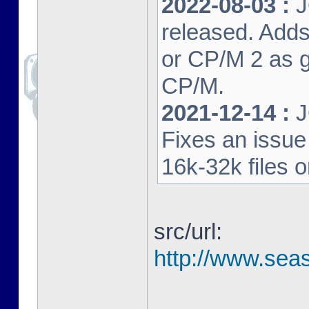
2022-08-03 :
J
released. Adds
or CP/M 2 as 
CP/M.
2021-12-14 :
J
Fixes an issu
16k-32k files 
src/url:
http://www.seas