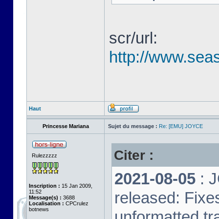
scr/url:
http://www.seas
Haut
Princesse Mariana
Sujet du message :
Re: [EMU] JOYCE
Citer :
Rulezzzzz
2021-08-05
: 
Inscription :
15 Jan 2009,
11:52
released: Fixe
Message(s) :
3688
Localisation :
CPCrulez
botnews
unformatted tr