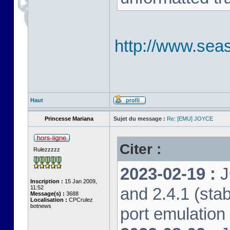
http://www.seas
Haut
Princesse Mariana
Sujet du message :
Re: [EMU] JOYCE
Citer :
Rulezzzzz
2023-02-19 :
J
Inscription :
15 Jan 2009,
11:52
and 2.4.1 (stab
Message(s) :
3688
Localisation :
CPCrulez
botnews
port emulation