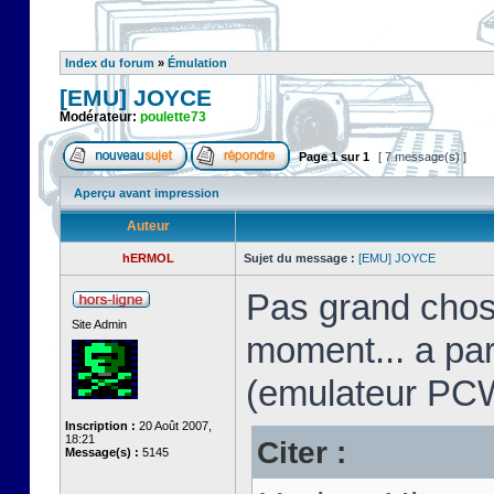
Index du forum
»
Émulation
[EMU] JOYCE
Modérateur:
poulette73
Page
1
sur
1
[ 7 message(s) ]
Aperçu avant impression
Auteur
hERMOL
Sujet du message :
[EMU] JOYCE
Pas grand chos
Site Admin
moment... a pa
(emulateur PC
Inscription :
20 Août 2007,
18:21
Citer :
Message(s) :
5145