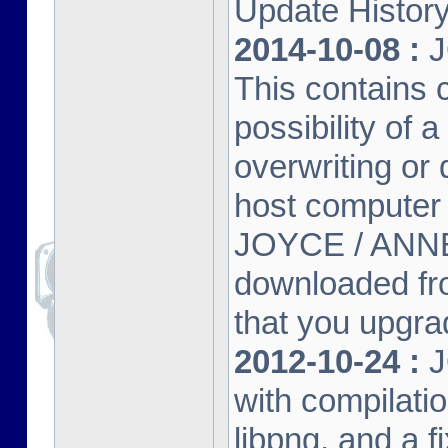
Update Histor
2014-10-08 :
J
This contains 
possibility of
overwriting or 
host computer
JOYCE / ANNE
downloaded fr
that you upgrad
2012-10-24 :
J
with compilatio
libpng, and a f