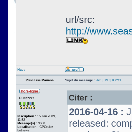
url/src:
http://www.seas
Haut
Princesse Mariana
Sujet du message :
Re: [EMU] JOYCE
Citer :
Rulezzzzz
2016-04-16 :
J
Inscription :
15 Jan 2009,
11:52
released: comp
Message(s) :
3688
Localisation :
CPCrulez
botnews