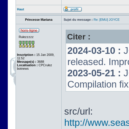
Haut
Princesse Mariana
Sujet du message :
Re: [EMU] JOYCE
Citer :
Rulezzzzz
2024-03-10 :
J
Inscription :
15 Jan 2009,
11:52
released. Impr
Message(s) :
3688
Localisation :
CPCrulez
botnews
2023-05-21 :
J
Compilation fi
src/url:
http://www.seas