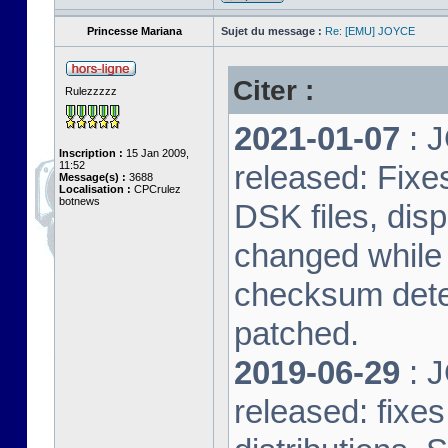
Princesse Mariana
Sujet du message :
Re: [EMU] JOYCE
Citer :
Rulezzzzz
2021-01-07
: J
Inscription :
15 Jan 2009,
11:52
released: Fixe
Message(s) :
3688
Localisation :
CPCrulez
botnews
DSK files, dis
changed while 
checksum dete
patched.
2019-06-29
: J
released: fixe