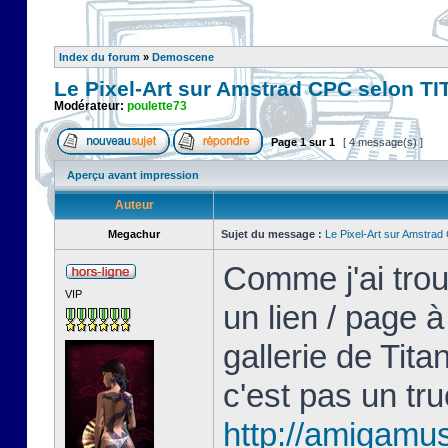
Index du forum
»
Demoscene
Le Pixel-Art sur Amstrad CPC selon T
Modérateur:
poulette73
Page
1
sur
1
[ 4 message(s) ]
Aperçu avant impression
Auteur
Megachur
Sujet du message :
Le Pixel-Art sur Amstra
Comme j'ai trou
VIP
un lien / page 
gallerie de Tita
c'est pas un tru
http://amigam