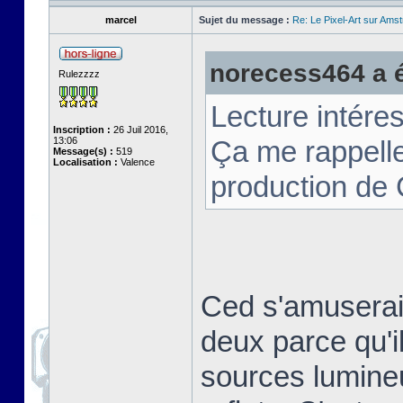
marcel
Sujet du message :
Re: Le Pixel-Art sur Am
norecess464 a éc
Rulezzzz
Lecture intére
Inscription :
26 Juil 2016,
13:06
Ça me rappell
Message(s) :
519
Localisation :
Valence
production de
Ced s'amuserai
deux parce qu'il
sources lumineu