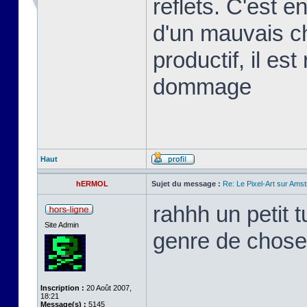
reflets. C'est e
d'un mauvais ch
productif, il est
dommage
Haut
hERMOL
Sujet du message :
Re: Le Pixel-Art sur Am
rahhh un petit t
Site Admin
genre de chose 
Inscription :
20 Août 2007,
18:21
Message(s) :
5145