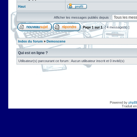
Haut
Afficher les messages publiés depuis :
Page
1
sur
1
[ 4 message(s) ]
Index du forum
»
Demoscene
Qui est en ligne ?
Utilisateur(s) parcourant ce forum : Aucun utilisateur inscrit et 0 invité(s)
Powered by
phpB
Traduit en