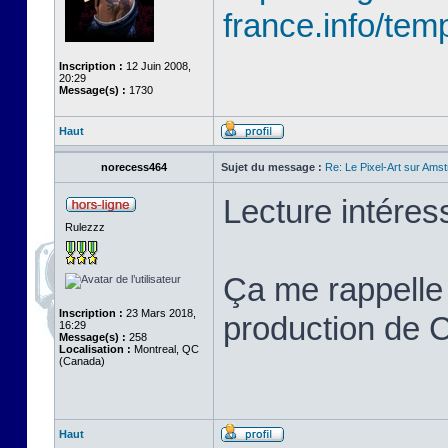
france.info/temp
Inscription :
12 Juin 2008,
20:29
Message(s) :
1730
Haut
norecess464
Sujet du message :
Re: Le Pixel-Art sur Am
Lecture intéres
Rulezzz
Ça me rappelle
Inscription :
23 Mars 2018,
production de 
16:29
Message(s) :
258
Localisation :
Montreal, QC
(Canada)
Haut