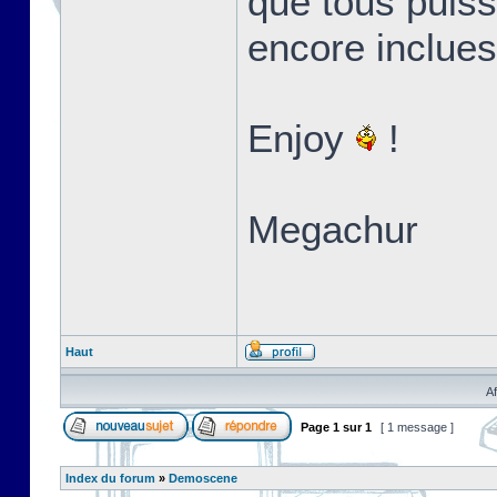
que tous puiss
encore inclues
Enjoy
!
Megachur
Haut
Af
Page
1
sur
1
[ 1 message ]
Index du forum
»
Demoscene