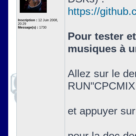
https://githu
Inscription :
12 Juin 2008,
20:29
Message(s) :
1730
Pour tester e
musiques à u
Allez sur le 
RUN"CPCMIX
et appuyer sur
pour la doc d