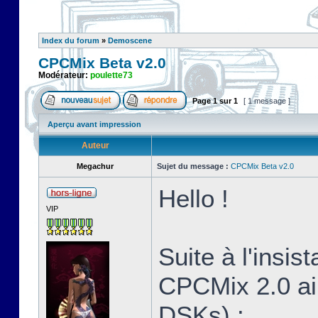
Index du forum
»
Demoscene
CPCMix Beta v2.0
Modérateur:
poulette73
Page
1
sur
1
[ 1 message ]
Aperçu avant impression
Auteur
Megachur
Sujet du message :
CPCMix Beta v2.0
Hello !
VIP
Suite à l'insis
CPCMix 2.0 ai
DSKs) :