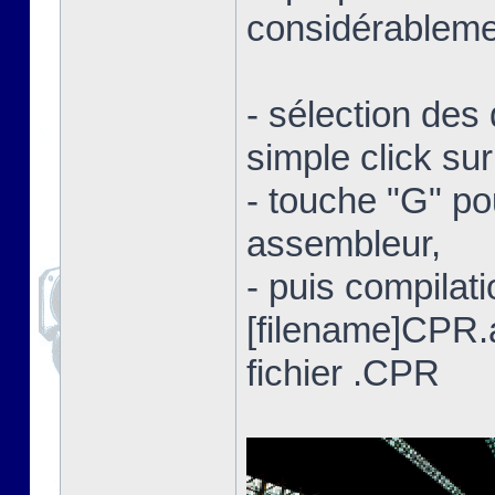
considérablemen
- sélection des 
simple click su
- touche "G" po
assembleur,
- puis compilat
[filename]CPR
fichier .CPR