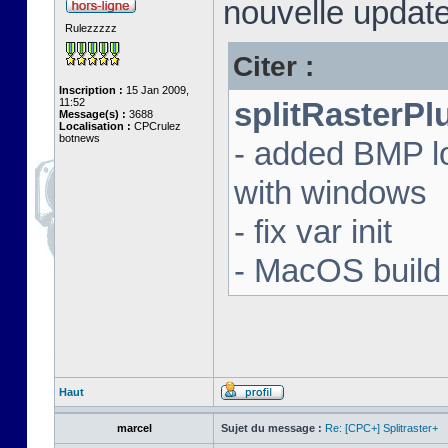
nouvelle update
Rulezzzzz
Citer :
Inscription :
15 Jan 2009,
11:52
splitRasterPl
Message(s) :
3688
Localisation :
CPCrulez
botnews
- added BMP l
with windows
- fix var init
- MacOS build 
Haut
marcel
Sujet du message :
Re: [CPC+] Splitraster+