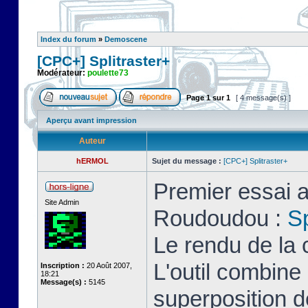
Index du forum
»
Demoscene
[CPC+] Splitraster+
Modérateur:
poulette73
Page
1
sur
1
[ 4 message(s) ]
Aperçu avant impression
Auteur
hERMOL
Sujet du message :
[CPC+] Splitraster+
Premier essai a
Site Admin
Roudoudou :
Sp
Le rendu de la 
L'outil combin
Inscription :
20 Août 2007,
18:21
Message(s) :
5145
superposition d