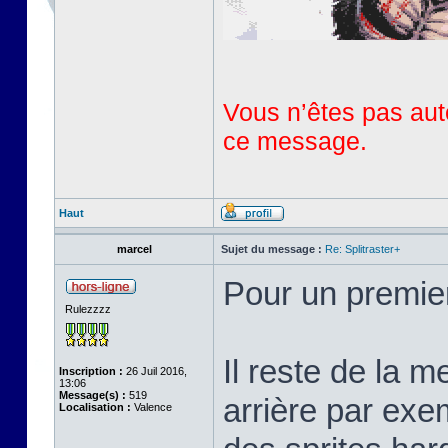
Vous n’êtes pas auto
ce message.
Haut
marcel
Sujet du message :
Re: Splitraster+
Pour un premie
Rulezzzz
Il reste de la m
Inscription :
26 Juil 2016,
13:06
Message(s) :
519
arrière par exem
Localisation :
Valence