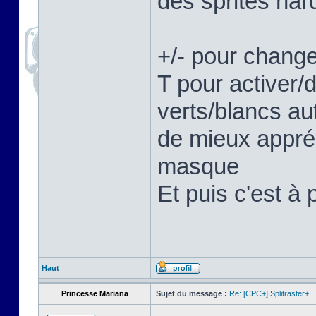
des sprites hard
+/- pour change
T pour activer/
verts/blancs au
de mieux appréc
masque
Et puis c'est à 
Haut
Princesse Mariana
Sujet du message :
Re: [CPC+] Splitraster+