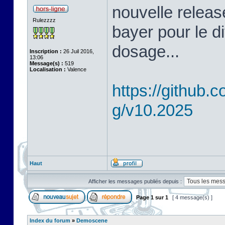
nouvelle releas
Rulezzzz
bayer pour le d
dosage...
Inscription :
26 Juil 2016,
13:06
Message(s) :
519
Localisation :
Valence
https://github
g/v10.2025
Haut
Afficher les messages publiés depuis :
Page
1
sur
1
[ 4 message(s) ]
Index du forum
»
Demoscene