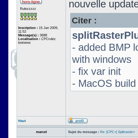
nouvelle update
Rulezzzzz
Citer :
Inscription :
15 Jan 2009,
11:52
splitRasterPl
Message(s) :
3688
Localisation :
CPCrulez
botnews
- added BMP l
with windows
- fix var init
- MacOS build 
Haut
marcel
Sujet du message :
Re: [CPC+] Splitraster+