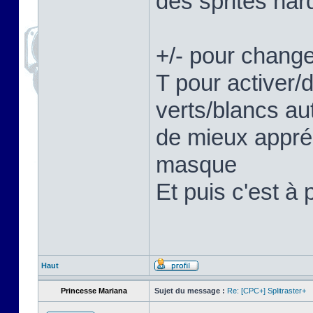
des sprites hard
+/- pour change
T pour activer/
verts/blancs au
de mieux appréc
masque
Et puis c'est à 
Haut
Princesse Mariana
Sujet du message :
Re: [CPC+] Splitraster+