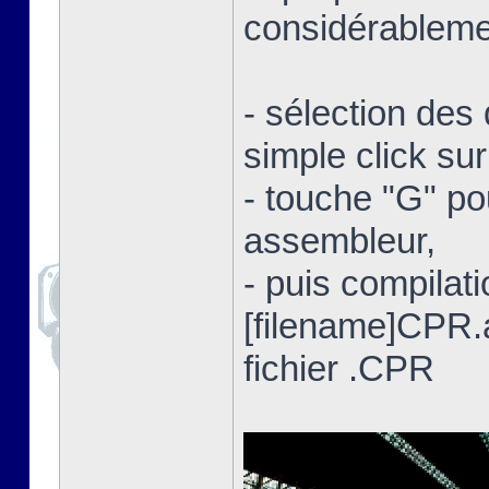
considérablemen
- sélection des 
simple click su
- touche "G" po
assembleur,
- puis compilat
[filename]CPR
fichier .CPR