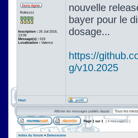
nouvelle releas
Rulezzzz
bayer pour le d
dosage...
Inscription :
26 Juil 2016,
13:06
Message(s) :
519
Localisation :
Valence
https://github
g/v10.2025
Haut
Afficher les messages publiés depuis :
Page
1
sur
1
[ 4 message(s) ]
Index du forum
»
Demoscene