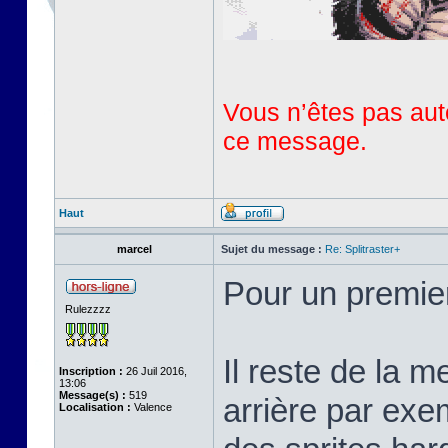
Vous n’êtes pas auto
ce message.
Haut
marcel
Sujet du message :
Re: Splitraster+
Pour un premie
Rulezzzz
Il reste de la m
Inscription :
26 Juil 2016,
13:06
Message(s) :
519
arrière par exem
Localisation :
Valence