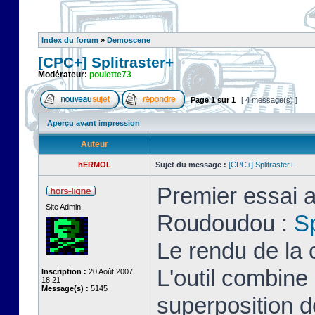
Index du forum
»
Demoscene
[CPC+] Splitraster+
Modérateur:
poulette73
Page
1
sur
1
[ 4 message(s) ]
Aperçu avant impression
Auteur
hERMOL
Sujet du message :
[CPC+] Splitraster+
Premier essai a
Site Admin
Roudoudou :
Sp
Le rendu de la 
L'outil combin
Inscription :
20 Août 2007,
18:21
Message(s) :
5145
superposition d