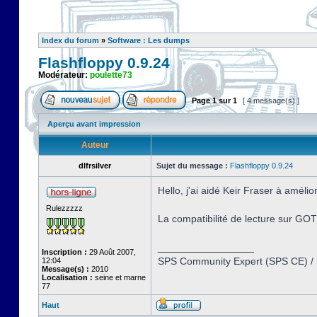
Index du forum
»
Software : Les dumps
Flashfloppy 0.9.24
Modérateur:
poulette73
Page
1
sur
1
[ 4 message(s) ]
Aperçu avant impression
Auteur
dlfrsilver
Sujet du message :
Flashfloppy 0.9.24
Hello, j'ai aidé Keir Fraser à amél
Rulezzzzz
La compatibilité de lecture sur GO
_________________
Inscription :
29 Août 2007,
SPS Community Expert (SPS CE) /
12:04
Message(s) :
2010
Localisation :
seine et marne
77
Haut