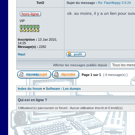
TotO
Sujet du message :
Re: Flashfloppy 0.9.24
ok. au moins, il y a un lien pour su
VIP
Inscription :
13 Jan 2010,
14:25
Message(s) :
2282
Haut
Afficher les messages publiés depuis :
Page
1
sur
1
[ 4 message(s) ]
Index du forum
»
Software : Les dumps
Qui est en ligne ?
Utilisateur(s) parcourant ce forum : Aucun utilisateur inscrit et 0 invité(s)