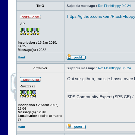
TotO
Sujet du message :
Re: Flashfloppy 0.9.24
https://github.com/keirf/FlashFlopp
VIP
Inscription :
13 Jan 2010,
14:25
Message(s) :
2282
Haut
dlfrsilver
Sujet du message :
Re: Flashfloppy 0.9.24
Oui sur github, mais je bosse avec 
Rulezzzzz
_________________
SPS Community Expert (SPS CE) /
Inscription :
29 Août 2007,
12:04
Message(s) :
2010
Localisation :
seine et marne
77
Haut