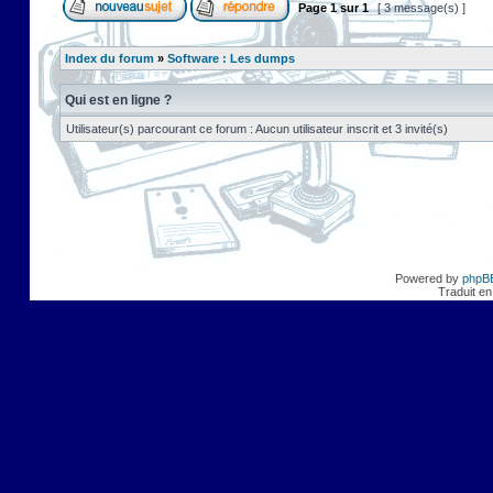
Page
1
sur
1
[ 3 message(s) ]
Index du forum
»
Software : Les dumps
Qui est en ligne ?
Utilisateur(s) parcourant ce forum : Aucun utilisateur inscrit et 3 invité(s)
Powered by
phpB
Traduit en