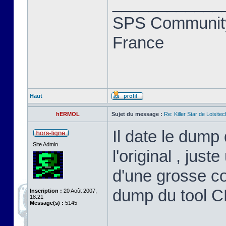
____________
SPS Community
France
Haut
hERMOL
Sujet du message :
Re: Killer Star de Loisitec
Il date le dump 
Site Admin
l'original , jus
d'une grosse co
dump du tool 
Inscription :
20 Août 2007,
18:21
Message(s) :
5145