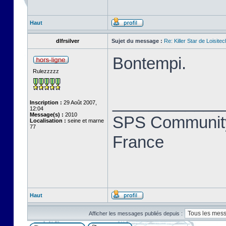
Haut
dlfrsilver
Sujet du message :
Re: Killer Star de Loisitec
Bontempi.
Rulezzzzz
____________
Inscription :
29 Août 2007,
12:04
Message(s) :
2010
SPS Community
Localisation :
seine et marne
77
France
Haut
Afficher les messages publiés depuis :