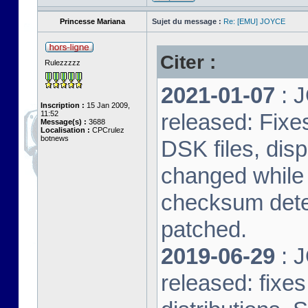
Princesse Mariana
Sujet du message :
Re: [EMU] JOYCE
Citer :
Rulezzzzz
2021-01-07
: J
Inscription :
15 Jan 2009,
11:52
released: Fixe
Message(s) :
3688
Localisation :
CPCrulez
botnews
DSK files, dis
changed while 
checksum dete
patched.
2019-06-29
: J
released: fixe