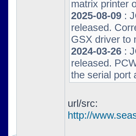
matrix printer 
2025-08-09
: 
released. Corre
GSX driver to
2024-03-26
: 
released. PCW-L
the serial port
url/src:
http://www.seas