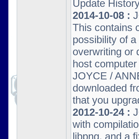
Update Histor
2014-10-08 :
J
This contains 
possibility of
overwriting or 
host computer
JOYCE / ANNE
downloaded fr
that you upgrad
2012-10-24 :
J
with compilatio
libpng, and a f