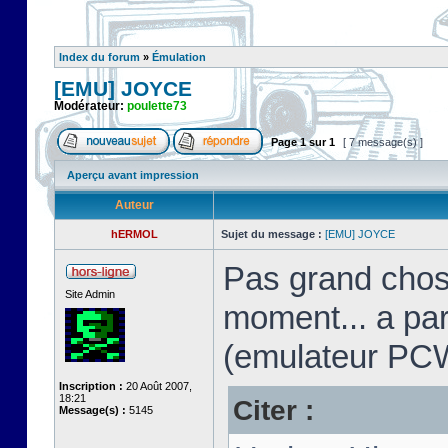
Index du forum
»
Émulation
[EMU] JOYCE
Modérateur:
poulette73
Page
1
sur
1
[ 7 message(s) ]
Aperçu avant impression
Auteur
hERMOL
Sujet du message :
[EMU] JOYCE
Pas grand chos
Site Admin
moment... a pa
(emulateur PC
Inscription :
20 Août 2007,
18:21
Citer :
Message(s) :
5145