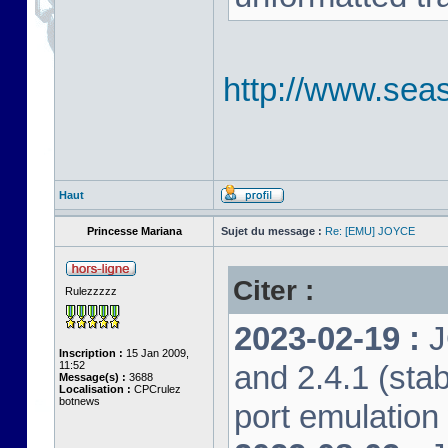
http://www.seas
Haut
Princesse Mariana
Sujet du message :
Re: [EMU] JOYCE
Citer :
Rulezzzzz
2023-02-19 :
J
Inscription :
15 Jan 2009,
11:52
and 2.4.1 (stab
Message(s) :
3688
Localisation :
CPCrulez
botnews
port emulation