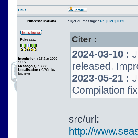
Haut
Princesse Mariana
Sujet du message :
Re: [EMU] JOYCE
Citer :
Rulezzzzz
2024-03-10 :
J
Inscription :
15 Jan 2009,
11:52
released. Impr
Message(s) :
3688
Localisation :
CPCrulez
botnews
2023-05-21 :
J
Compilation fi
src/url:
http://www.seas