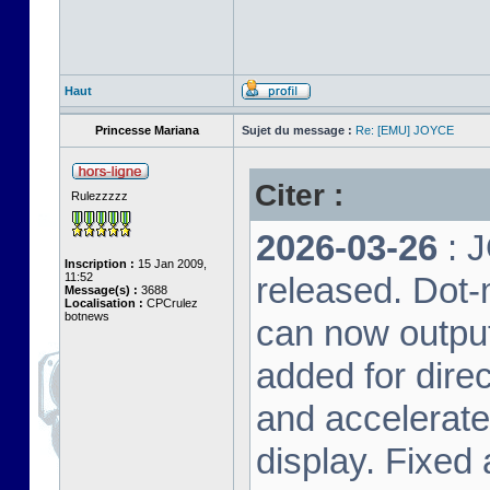
Haut
Princesse Mariana
Sujet du message :
Re: [EMU] JOYCE
Citer :
Rulezzzzz
2026-03-26
: 
Inscription :
15 Jan 2009,
11:52
released. Dot-
Message(s) :
3688
Localisation :
CPCrulez
botnews
can now output
added for dire
and accelerat
display. Fixed 