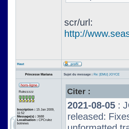
scr/url:
http://www.seas
Haut
Princesse Mariana
Sujet du message :
Re: [EMU] JOYCE
Citer :
Rulezzzzz
2021-08-05
: 
Inscription :
15 Jan 2009,
11:52
released: Fixe
Message(s) :
3688
Localisation :
CPCrulez
botnews
unformatted tr