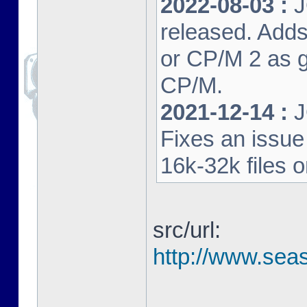
2022-08-03 :
J
released. Adds
or CP/M 2 as 
CP/M.
2021-12-14 :
J
Fixes an issu
16k-32k files 
src/url:
http://www.seas