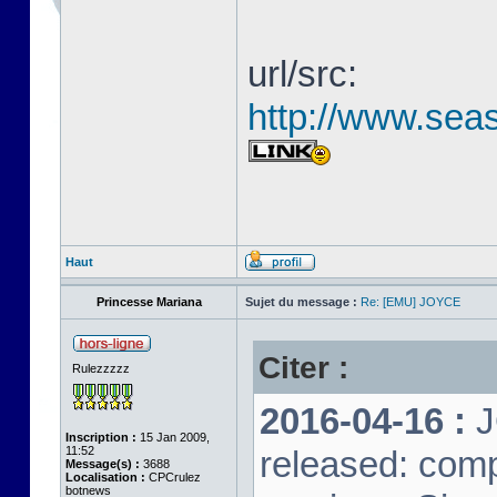
url/src:
http://www.seas
Haut
Princesse Mariana
Sujet du message :
Re: [EMU] JOYCE
Citer :
Rulezzzzz
2016-04-16 :
J
Inscription :
15 Jan 2009,
11:52
released: comp
Message(s) :
3688
Localisation :
CPCrulez
botnews