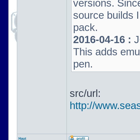
versions. Sinc
source builds
pack.
2016-04-16 :
J
This adds emula
pen.
src/url:
http://www.seas
Haut