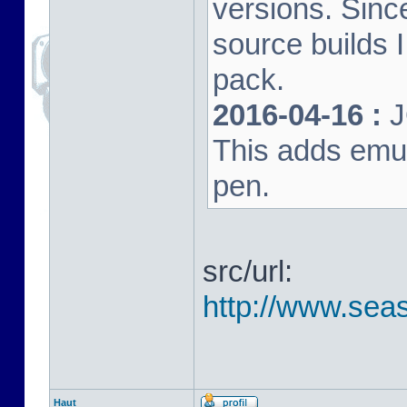
versions. Sinc
source builds
pack.
2016-04-16 :
J
This adds emula
pen.
src/url:
http://www.seas
Haut