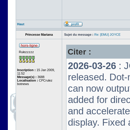
Haut
Princesse Mariana
Sujet du message :
Re: [EMU] JOYCE
Citer :
Rulezzzzz
2026-03-26
: 
Inscription :
15 Jan 2009,
11:52
released. Dot-
Message(s) :
3688
Localisation :
CPCrulez
botnews
can now output
added for dire
and accelerat
display. Fixed 