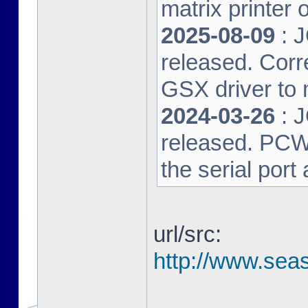
matrix printer 
2025-08-09
: 
released. Corre
GSX driver to
2024-03-26
: 
released. PCW-L
the serial port
url/src:
http://www.seas