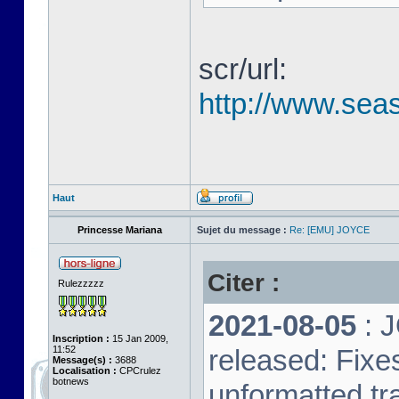
scr/url:
http://www.seas
Haut
Princesse Mariana
Sujet du message :
Re: [EMU] JOYCE
Citer :
Rulezzzzz
2021-08-05
: 
Inscription :
15 Jan 2009,
11:52
released: Fixe
Message(s) :
3688
Localisation :
CPCrulez
botnews
unformatted tr