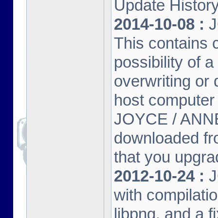
Update Histor
2014-10-08 :
J
This contains 
possibility of
overwriting or 
host computer
JOYCE / ANNE
downloaded fr
that you upgrad
2012-10-24 :
J
with compilatio
libpng, and a f