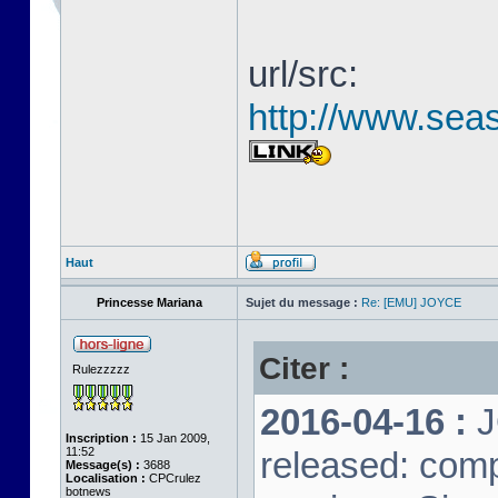
url/src:
http://www.seas
Haut
Princesse Mariana
Sujet du message :
Re: [EMU] JOYCE
Citer :
Rulezzzzz
2016-04-16 :
J
Inscription :
15 Jan 2009,
11:52
released: comp
Message(s) :
3688
Localisation :
CPCrulez
botnews