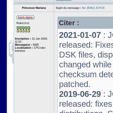
Princesse Mariana
Sujet du message :
Re: [EMU] JOYCE
Citer :
Rulezzzzz
2021-01-07
: J
Inscription :
15 Jan 2009,
11:52
released: Fixe
Message(s) :
3688
Localisation :
CPCrulez
botnews
DSK files, dis
changed while 
checksum dete
patched.
2019-06-29
: J
released: fixe