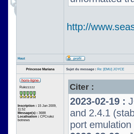
http://www.seas
Haut
Princesse Mariana
Sujet du message :
Re: [EMU] JOYCE
Citer :
Rulezzzzz
2023-02-19 :
J
Inscription :
15 Jan 2009,
11:52
and 2.4.1 (stab
Message(s) :
3688
Localisation :
CPCrulez
botnews
port emulation