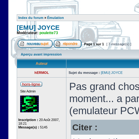
Index du forum
»
Émulation
[EMU] JOYCE
Modérateur:
poulette73
Page
1
sur
1
[ 7 message(s) ]
Aperçu avant impression
Auteur
hERMOL
Sujet du message :
[EMU] JOYCE
Pas grand chos
Site Admin
moment... a pa
(emulateur PC
Inscription :
20 Août 2007,
18:21
Citer :
Message(s) :
5145