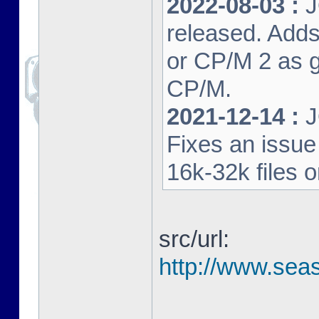
2022-08-03 :
J
released. Adds
or CP/M 2 as 
CP/M.
2021-12-14 :
J
Fixes an issu
16k-32k files 
src/url:
http://www.seas