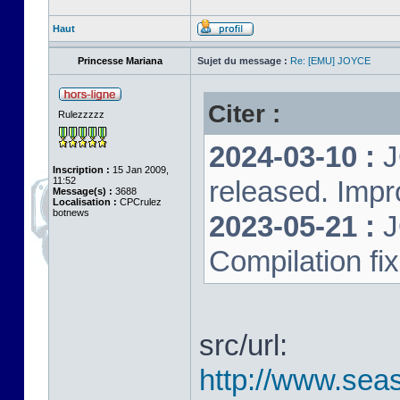
Haut
Princesse Mariana
Sujet du message :
Re: [EMU] JOYCE
Citer :
Rulezzzzz
2024-03-10 :
J
Inscription :
15 Jan 2009,
11:52
released. Impr
Message(s) :
3688
Localisation :
CPCrulez
botnews
2023-05-21 :
J
Compilation fi
src/url:
http://www.seas