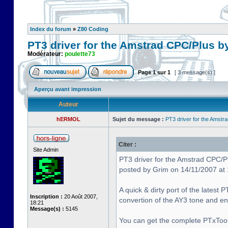
Index du forum
»
Z80 Coding
PT3 driver for the Amstrad CPC/Plus b
Modérateur:
poulette73
Page
1
sur
1
[ 3 message(s) ]
Aperçu avant impression
Auteur
hERMOL
Sujet du message :
PT3 driver for the Amstr
Citer :
Site Admin
PT3 driver for the Amstrad CPC/P
posted by Grim on 14/11/2007 at
A quick & dirty port of the latest
Inscription :
20 Août 2007,
convertion of the AY3 tone and 
18:21
Message(s) :
5145
You can get the complete PTxTool