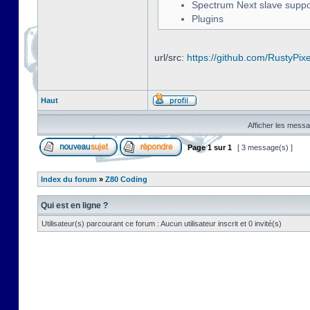
Spectrum Next slave suppo
Plugins
url/src:
https://github.com/RustyPix
Haut
Afficher les messa
Page
1
sur
1
[ 3 message(s) ]
Index du forum
»
Z80 Coding
Qui est en ligne ?
Utilisateur(s) parcourant ce forum : Aucun utilisateur inscrit et 0 invité(s)