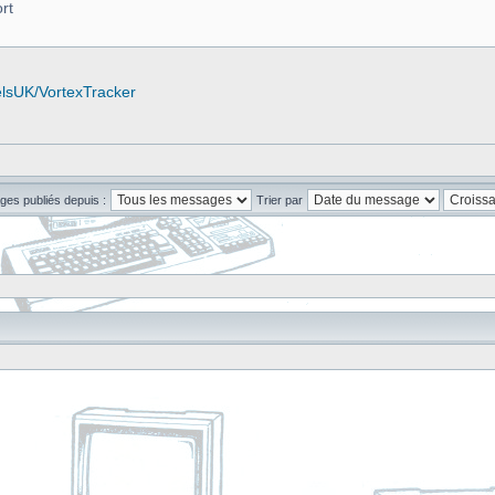
rt
elsUK/VortexTracker
ges publiés depuis :
Trier par