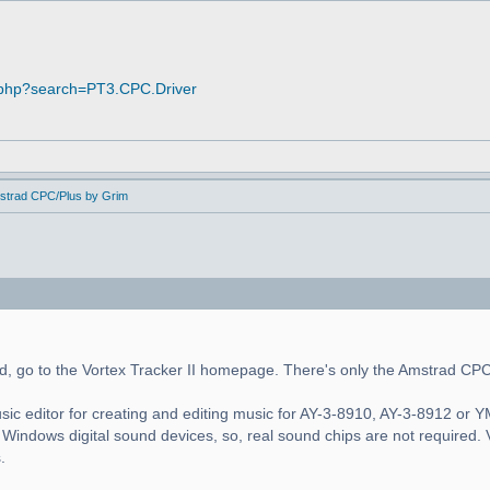
.php?search=PT3.CPC.Driver
mstrad CPC/Plus by Grim
d, go to the Vortex Tracker II homepage. There's only the Amstrad CP
usic editor for creating and editing music for AY-3-8910, AY-3-8912 or
Windows digital sound devices, so, real sound chips are not required.
.