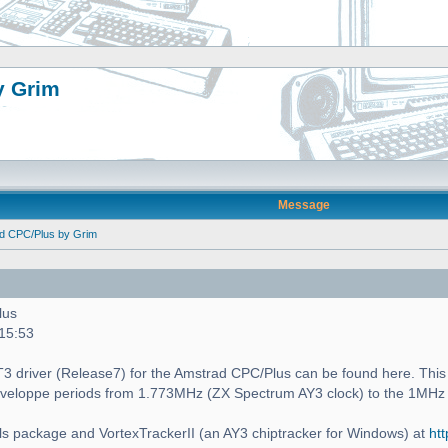
y Grim
Message
ad CPC/Plus by Grim
lus
 15:53
 PT3 driver (Release7) for the Amstrad CPC/Plus can be found here. This i
enveloppe periods from 1.773MHz (ZX Spectrum AY3 clock) to the 1MHz
s package and VortexTrackerII (an AY3 chiptracker for Windows) at
htt