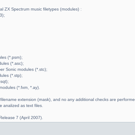
ral ZX Spectrum music filetypes (modules) :
3);
es (*.psm);
les (*.asc);
r Sonic modules (*.stc);
les (*.stp);
sqt);
dules (*.fxm, *.ay).
 filename extension (mask), and no any additional checks are performe
analized as text files.
Release 7 (April 2007).