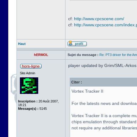
cf:
http://www.cpcscene.com/
cf:
http://www.cpcscene.com/index
Haut
hERMOL
Sujet du message :
Re: PT3 driver for the A
player updated by Grim/SML-Arkos
Site Admin
Citer :
Vortex Tracker II
Inscription :
20 Août 2007,
For the latests news and downloa
18:21
Message(s) :
5145
Vortex Tracker II is a complete m
chips emulation through standard 
not require any additional libraries