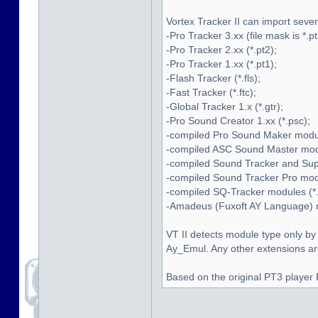
Vortex Tracker II can import seve
-Pro Tracker 3.xx (file mask is *.pt
-Pro Tracker 2.xx (*.pt2);
-Pro Tracker 1.xx (*.pt1);
-Flash Tracker (*.fls);
-Fast Tracker (*.ftc);
-Global Tracker 1.x (*.gtr);
-Pro Sound Creator 1.xx (*.psc);
-compiled Pro Sound Maker modul
-compiled ASC Sound Master modu
-compiled Sound Tracker and Supe
-compiled Sound Tracker Pro modu
-compiled SQ-Tracker modules (*.
-Amadeus (Fuxoft AY Language) mo
VT II detects module type only by
Ay_Emul. Any other extensions are 
Based on the original PT3 player 