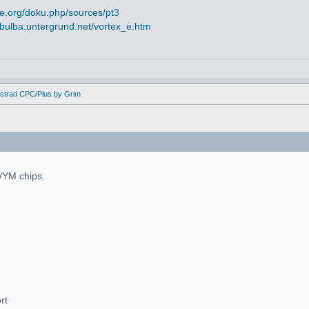
e.org/doku.php/sources/pt3
//bulba.untergrund.net/vortex_e.htm
mstrad CPC/Plus by Grim
Y/YM chips.
rt