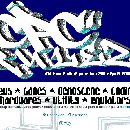
coup de main... Vous pouvez nous aider à mettre ce site à jour: n'hésitez pas à
me con
Connexion
Inscription
FAQ