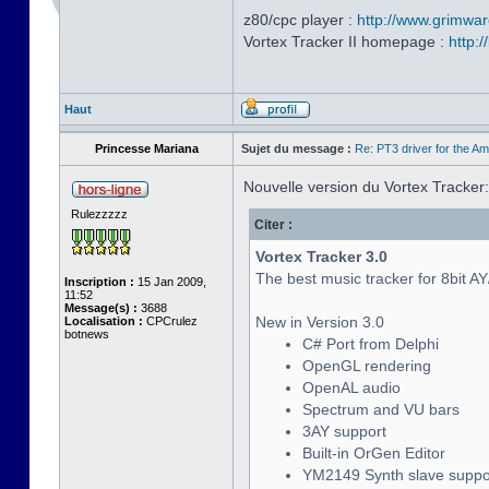
z80/cpc player :
http://www.grimwar
Vortex Tracker II homepage :
http:
Haut
Princesse Mariana
Sujet du message :
Re: PT3 driver for the A
Nouvelle version du Vortex Tracker:
Rulezzzzz
Citer :
Vortex Tracker 3.0
The best music tracker for 8bit A
Inscription :
15 Jan 2009,
11:52
Message(s) :
3688
New in Version 3.0
Localisation :
CPCrulez
botnews
C# Port from Delphi
OpenGL rendering
OpenAL audio
Spectrum and VU bars
3AY support
Built-in OrGen Editor
YM2149 Synth slave suppo