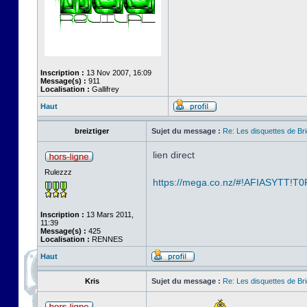
Inscription :
13 Nov 2007, 16:09
Message(s) :
911
Localisation :
Gallifrey
Haut
breiztiger
Sujet du message :
Re: Les disquettes de Br
lien direct
Rulezzz
https://mega.co.nz/#!AFIASYTT!T0
Inscription :
13 Mars 2011,
11:39
Message(s) :
425
Localisation :
RENNES
Haut
Kris
Sujet du message :
Re: Les disquettes de Br