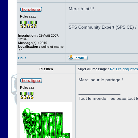
Merci à toi !!!
Rulezzzzz
_________________
SPS Community Expert (SPS CE) /
Inscription :
29 Août 2007,
12:04
Message(s) :
2010
Localisation :
seine et marne
77
Haut
Plissken
Sujet du message :
Re: Les disquettes
Merci pour le partage !
Rulezzzz
_________________
Tout le monde il es beau,tout le