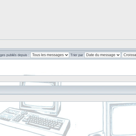
ges publiés depuis :
Trier par