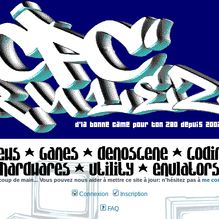
coup de main... Vous pouvez nous aider à mettre ce site à jour: n'hésitez pas à
me con
Connexion
Inscription
FAQ