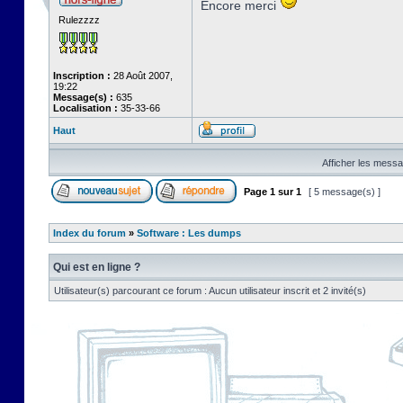
Encore merci
Rulezzzz
Inscription :
28 Août 2007,
19:22
Message(s) :
635
Localisation :
35-33-66
Haut
Afficher les messa
Page
1
sur
1
[ 5 message(s) ]
Index du forum
»
Software : Les dumps
Qui est en ligne ?
Utilisateur(s) parcourant ce forum : Aucun utilisateur inscrit et 2 invité(s)