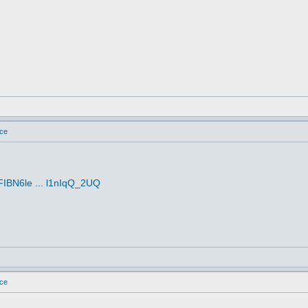
ice
FIBN6le ... l1nIqQ_2UQ
ice