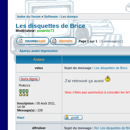
Index du forum
»
Software : Les dumps
Les disquettes de Brice
Modérateur:
poulette73
Page
1
sur
1
[ 5 message(s) ]
Aperçu avant impression
Auteur
velus
Sujet du message :
Les disquettes de Brice
J'ai retrouvé ça aussi
Rulezzz
Vous n’êtes pas autorisé(e) à consulter les fi
Inscription :
05 Août 2011,
14:38
Message(s) :
228
Haut
dlfrsilver
Sujet du message :
Re: Les disquettes de Br