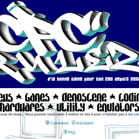
coup de main... Vous pouvez nous aider à mettre ce site à jour: n'hésitez pas à
me con
Connexion
Inscription
FAQ