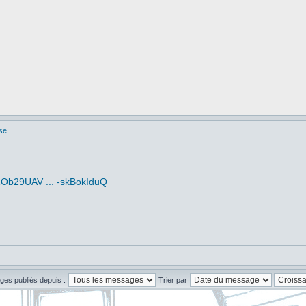
se
ZOb29UAV ... -skBokIduQ
ges publiés depuis :
Trier par