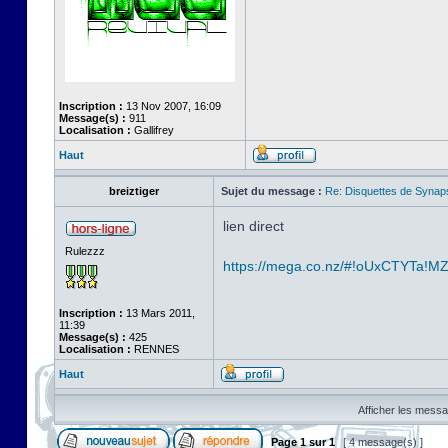
Inscription :
13 Nov 2007, 16:09
Message(s) :
911
Localisation :
Gallifrey
Haut
breiztiger
Sujet du message :
Re: Disquettes de Synap
lien direct
Rulezzz
https://mega.co.nz/#!oUxCTYTa!M
Inscription :
13 Mars 2011,
11:39
Message(s) :
425
Localisation :
RENNES
Haut
Afficher les messa
Page
1
sur
1
[ 4 message(s) ]