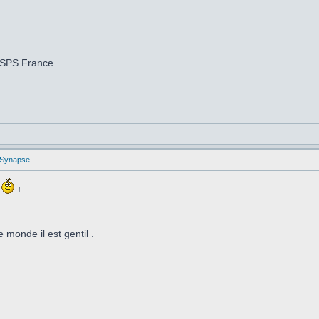
 SPS France
 Synapse
s
!
 monde il est gentil .