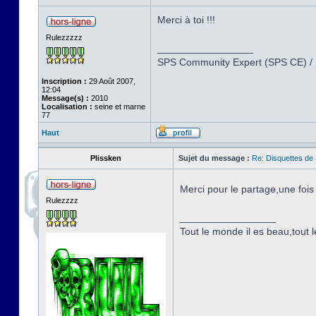
Merci à toi !!!
Rulezzzzz
_________________
SPS Community Expert (SPS CE) /
Inscription :
29 Août 2007,
12:04
Message(s) :
2010
Localisation :
seine et marne
77
Haut
Plissken
Sujet du message :
Re: Disquettes de
Merci pour le partage,une foi
Rulezzzz
_________________
Tout le monde il es beau,tout le