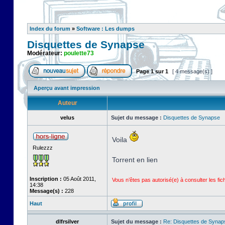
Index du forum
»
Software : Les dumps
Disquettes de Synapse
Modérateur:
poulette73
Page
1
sur
1
[ 4 message(s) ]
Aperçu avant impression
Auteur
velus
Sujet du message :
Disquettes de Synapse
Voila
Rulezzz
Torrent en lien
Inscription :
05 Août 2011,
Vous n’êtes pas autorisé(e) à consulter les fi
14:38
Message(s) :
228
Haut
dlfrsilver
Sujet du message :
Re: Disquettes de Synap