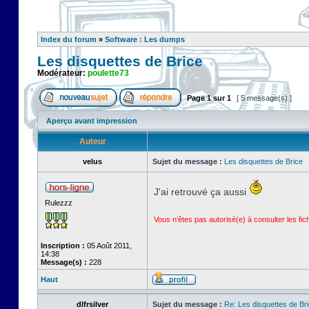
Index du forum
»
Software : Les dumps
Les disquettes de Brice
Modérateur:
poulette73
Page
1
sur
1
[ 5 message(s) ]
Aperçu avant impression
Auteur
velus
Sujet du message :
Les disquettes de Brice
J'ai retrouvé ça aussi
Rulezzz
Vous n’êtes pas autorisé(e) à consulter les fi
Inscription :
05 Août 2011,
14:38
Message(s) :
228
Haut
dlfrsilver
Sujet du message :
Re: Les disquettes de Br