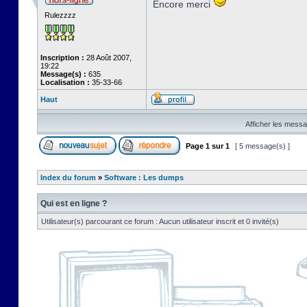
Encore merci
Rulezzzz
Inscription :
28 Août 2007,
19:22
Message(s) :
635
Localisation :
35-33-66
Haut
Afficher les messa
Page
1
sur
1
[ 5 message(s) ]
Index du forum
»
Software : Les dumps
Qui est en ligne ?
Utilisateur(s) parcourant ce forum : Aucun utilisateur inscrit et 0 invité(s)