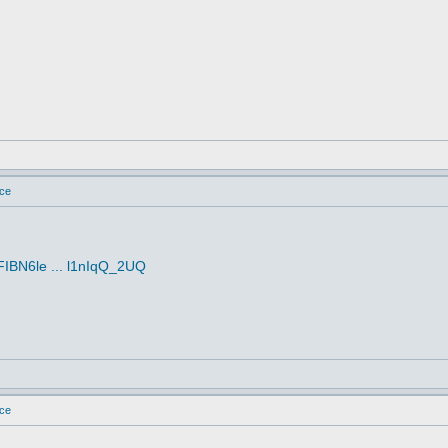
ice
FIBN6le ... l1nIqQ_2UQ
ice