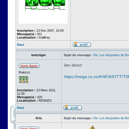
Inscription :
13 Nov 2007, 16:09
Message(s) :
911
Localisation :
Gallifrey
Haut
breiztiger
Sujet du message :
Re: Les disquettes de Br
lien direct
Rulezzz
https://mega.co.nz/#!AFIASYTT!T0
Inscription :
13 Mars 2011,
11:39
Message(s) :
425
Localisation :
RENNES
Haut
Kris
Sujet du message :
Re: Les disquettes de Br