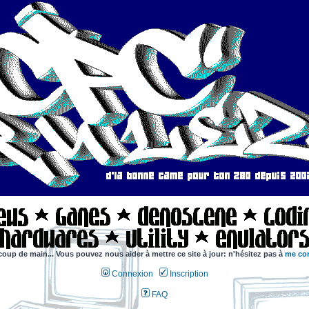
coup de main... Vous pouvez nous aider à mettre ce site à jour: n'hésitez pas à
me con
Connexion
Inscription
FAQ