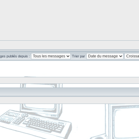
ges publiés depuis :
Trier par