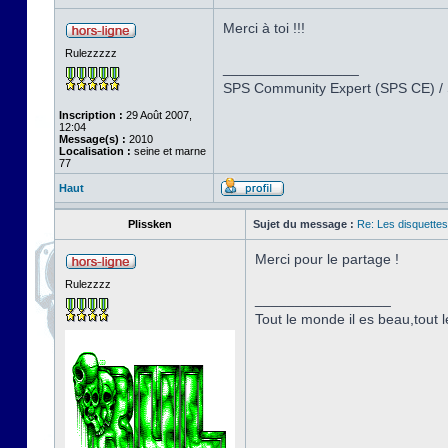
Merci à toi !!!
Rulezzzzz
_________________
SPS Community Expert (SPS CE) /
Inscription :
29 Août 2007,
12:04
Message(s) :
2010
Localisation :
seine et marne
77
Haut
Plissken
Sujet du message :
Re: Les disquettes
Merci pour le partage !
Rulezzzz
_________________
Tout le monde il es beau,tout le