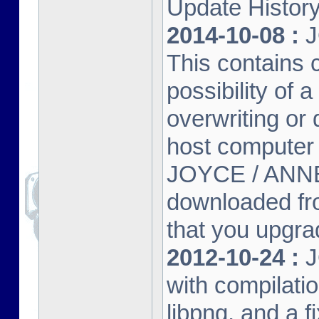
Update Histor
2014-10-08 :
J
This contains 
possibility of
overwriting or 
host computer
JOYCE / ANNE
downloaded fr
that you upgrad
2012-10-24 :
J
with compilatio
libpng, and a f