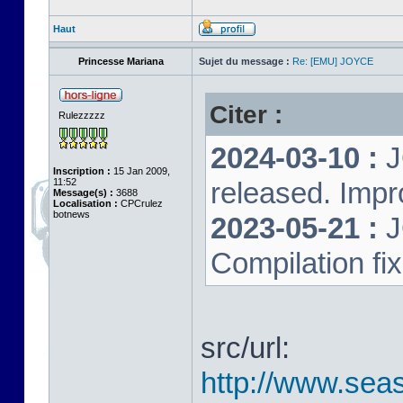
Haut
Princesse Mariana
Sujet du message :
Re: [EMU] JOYCE
Citer :
Rulezzzzz
2024-03-10 :
J
Inscription :
15 Jan 2009,
11:52
released. Impr
Message(s) :
3688
Localisation :
CPCrulez
botnews
2023-05-21 :
J
Compilation fi
src/url:
http://www.seas