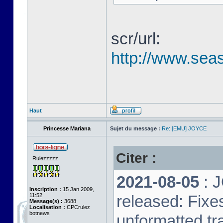
scr/url:
http://www.seas
Haut
Princesse Mariana
Sujet du message :
Re: [EMU] JOYCE
Citer :
Rulezzzzz
2021-08-05
: 
Inscription :
15 Jan 2009,
11:52
released: Fixe
Message(s) :
3688
Localisation :
CPCrulez
botnews
unformatted tr