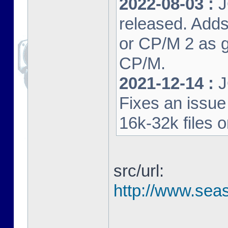
2022-08-03 :
J
released. Adds
or CP/M 2 as 
CP/M.
2021-12-14 :
J
Fixes an issu
16k-32k files 
src/url:
http://www.seas