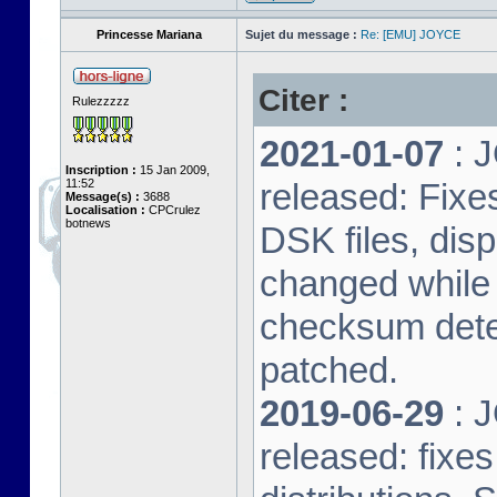
Princesse Mariana
Sujet du message :
Re: [EMU] JOYCE
Citer :
Rulezzzzz
2021-01-07
: J
Inscription :
15 Jan 2009,
11:52
released: Fixe
Message(s) :
3688
Localisation :
CPCrulez
botnews
DSK files, dis
changed while 
checksum dete
patched.
2019-06-29
: J
released: fixe