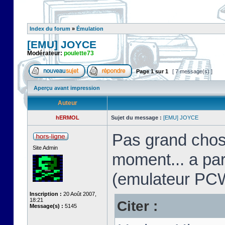
Index du forum
»
Émulation
[EMU] JOYCE
Modérateur:
poulette73
Page
1
sur
1
[ 7 message(s) ]
Aperçu avant impression
Auteur
hERMOL
Sujet du message :
[EMU] JOYCE
Pas grand chos
Site Admin
moment... a pa
(emulateur PC
Inscription :
20 Août 2007,
18:21
Citer :
Message(s) :
5145