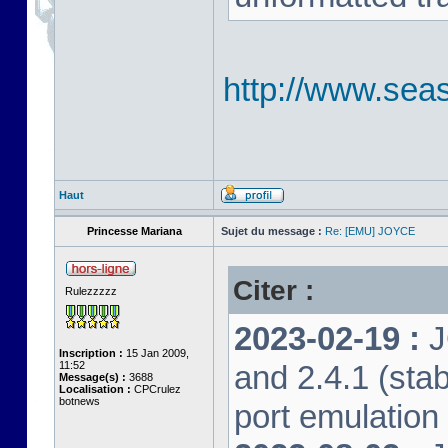
http://www.seas
Haut
Princesse Mariana
Sujet du message :
Re: [EMU] JOYCE
Citer :
Rulezzzzz
2023-02-19 :
J
Inscription :
15 Jan 2009,
11:52
and 2.4.1 (stab
Message(s) :
3688
Localisation :
CPCrulez
botnews
port emulation