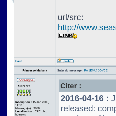
url/src:
http://www.seas
Haut
Princesse Mariana
Sujet du message :
Re: [EMU] JOYCE
Citer :
Rulezzzzz
2016-04-16 :
J
Inscription :
15 Jan 2009,
11:52
released: comp
Message(s) :
3688
Localisation :
CPCrulez
botnews