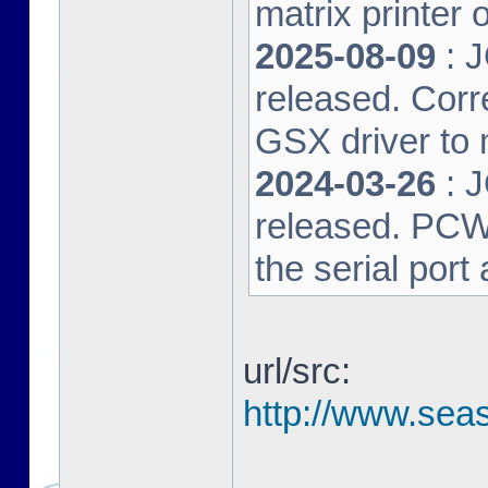
matrix printer 
2025-08-09
: 
released. Corre
GSX driver to
2024-03-26
: 
released. PCW-L
the serial port
url/src:
http://www.seas