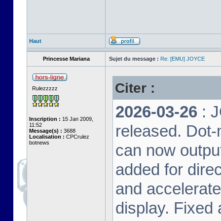
Haut
Princesse Mariana
Sujet du message :
Re: [EMU] JOYCE
Citer :
Rulezzzzz
2026-03-26
: 
Inscription :
15 Jan 2009,
11:52
released. Dot-
Message(s) :
3688
Localisation :
CPCrulez
botnews
can now output
added for dire
and accelerat
display. Fixed 