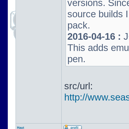
versions. Sinc
source builds
pack.
2016-04-16 :
J
This adds emula
pen.
src/url:
http://www.seas
Haut