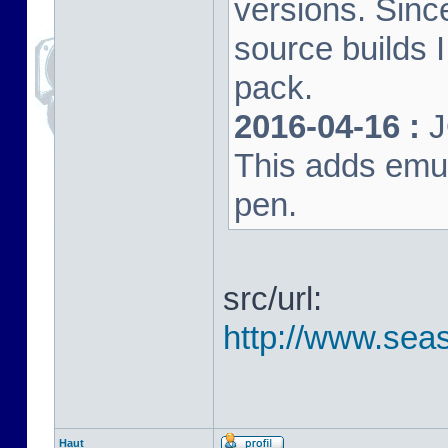
versions. Sinc
source builds
pack.
2016-04-16 :
J
This adds emula
pen.
src/url:
http://www.seas
Haut