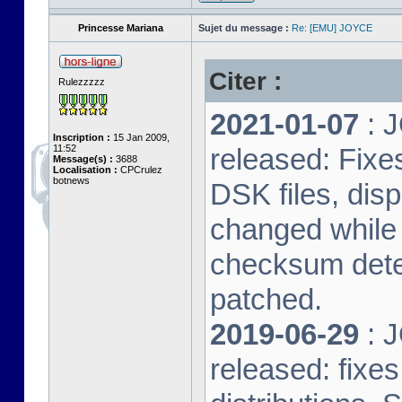
Princesse Mariana
Sujet du message :
Re: [EMU] JOYCE
Citer :
Rulezzzzz
2021-01-07
: J
Inscription :
15 Jan 2009,
11:52
released: Fixe
Message(s) :
3688
Localisation :
CPCrulez
botnews
DSK files, dis
changed while 
checksum dete
patched.
2019-06-29
: J
released: fixe