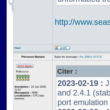
http://www.seas
Haut
Princesse Mariana
Sujet du message :
Re: [EMU] JOYCE
Citer :
Rulezzzzz
2023-02-19 :
J
Inscription :
15 Jan 2009,
11:52
and 2.4.1 (stab
Message(s) :
3688
Localisation :
CPCrulez
botnews
port emulation