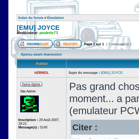
Index du forum
»
Émulation
[EMU] JOYCE
Modérateur:
poulette73
Page
1
sur
1
[ 7 message(s) ]
Aperçu avant impression
Auteur
hERMOL
Sujet du message :
[EMU] JOYCE
Pas grand chos
Site Admin
moment... a pa
(emulateur PC
Inscription :
20 Août 2007,
18:21
Citer :
Message(s) :
5145