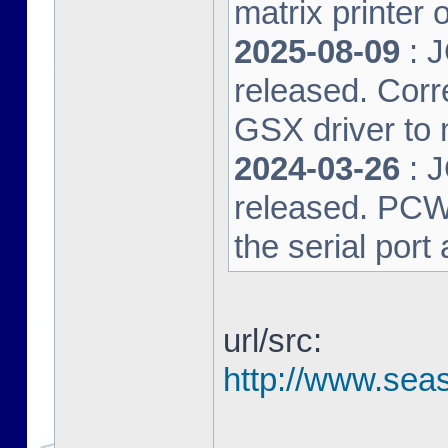
matrix printer 
2025-08-09
: 
released. Corre
GSX driver to
2024-03-26
: 
released. PCW-L
the serial port
url/src:
http://www.seas