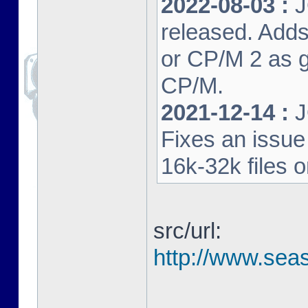
2022-08-03 :
J
released. Adds
or CP/M 2 as 
CP/M.
2021-12-14 :
J
Fixes an issu
16k-32k files 
src/url:
http://www.seas