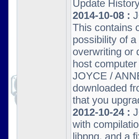
Update Histor
2014-10-08 :
J
This contains 
possibility of
overwriting or 
host computer
JOYCE / ANNE
downloaded fr
that you upgrad
2012-10-24 :
J
with compilatio
libpng, and a f