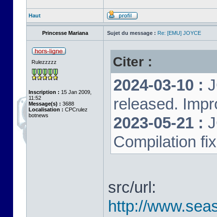
Haut
Princesse Mariana
Sujet du message :
Re: [EMU] JOYCE
Citer :
Rulezzzzz
2024-03-10 :
J
Inscription :
15 Jan 2009,
11:52
released. Impr
Message(s) :
3688
Localisation :
CPCrulez
botnews
2023-05-21 :
J
Compilation fi
src/url:
http://www.seas