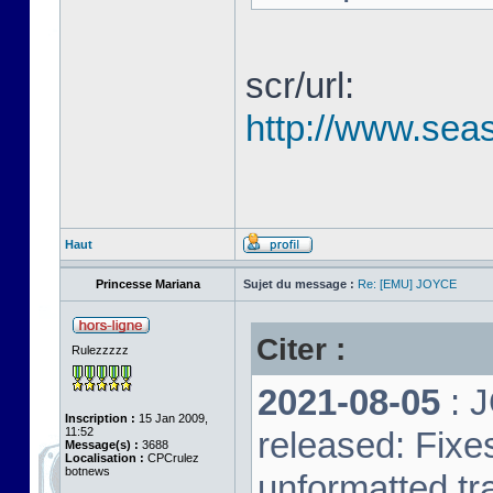
scr/url:
http://www.seas
Haut
Princesse Mariana
Sujet du message :
Re: [EMU] JOYCE
Citer :
Rulezzzzz
2021-08-05
: 
Inscription :
15 Jan 2009,
11:52
released: Fixe
Message(s) :
3688
Localisation :
CPCrulez
botnews
unformatted tr