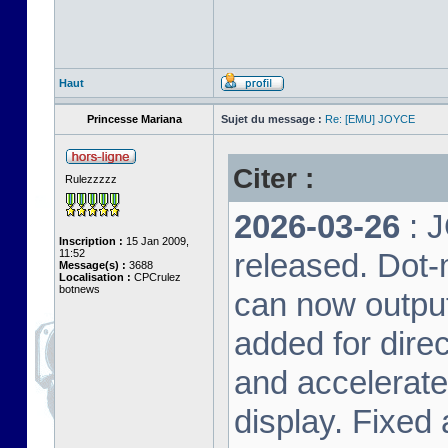
Haut
Princesse Mariana
Sujet du message :
Re: [EMU] JOYCE
Citer :
Rulezzzzz
2026-03-26
: 
Inscription :
15 Jan 2009,
11:52
released. Dot-
Message(s) :
3688
Localisation :
CPCrulez
botnews
can now output
added for dire
and accelerat
display. Fixed 