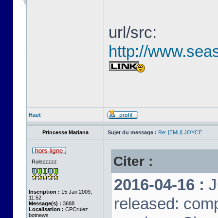
url/src:
http://www.seas
Haut
Princesse Mariana
Sujet du message :
Re: [EMU] JOYCE
Citer :
Rulezzzzz
2016-04-16 :
J
Inscription :
15 Jan 2009,
11:52
released: comp
Message(s) :
3688
Localisation :
CPCrulez
botnews