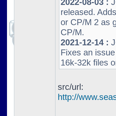
2022-08-03 :
J
released. Adds
or CP/M 2 as 
CP/M.
2021-12-14 :
J
Fixes an issu
16k-32k files 
src/url:
http://www.seas