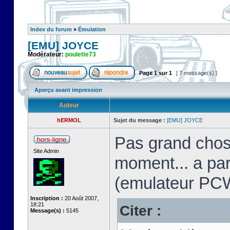
Index du forum
»
Émulation
[EMU] JOYCE
Modérateur:
poulette73
Page
1
sur
1
[ 7 message(s) ]
Aperçu avant impression
Auteur
hERMOL
Sujet du message :
[EMU] JOYCE
Pas grand chos
Site Admin
moment... a pa
(emulateur PC
Inscription :
20 Août 2007,
18:21
Citer :
Message(s) :
5145