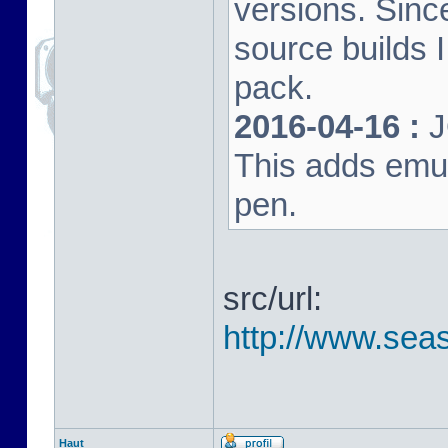
versions. Sinc
source builds
pack.
2016-04-16 :
J
This adds emula
pen.
src/url:
http://www.seas
Haut