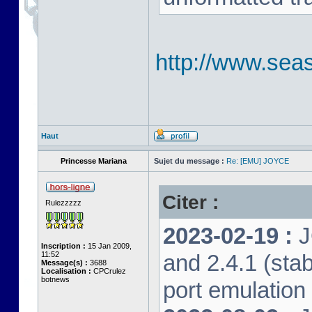
http://www.seas
Haut
Princesse Mariana
Sujet du message :
Re: [EMU] JOYCE
Citer :
Rulezzzzz
2023-02-19 :
J
Inscription :
15 Jan 2009,
11:52
and 2.4.1 (stab
Message(s) :
3688
Localisation :
CPCrulez
botnews
port emulation