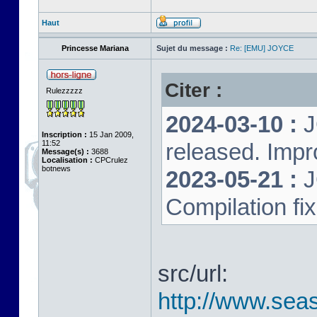
Haut
Princesse Mariana
Sujet du message :
Re: [EMU] JOYCE
Citer :
Rulezzzzz
2024-03-10 :
J
Inscription :
15 Jan 2009,
11:52
released. Impr
Message(s) :
3688
Localisation :
CPCrulez
botnews
2023-05-21 :
J
Compilation fi
src/url:
http://www.seas