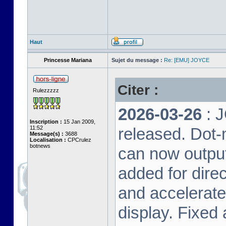
Haut
Princesse Mariana
Sujet du message :
Re: [EMU] JOYCE
Citer :
Rulezzzzz
2026-03-26
: 
Inscription :
15 Jan 2009,
11:52
released. Dot-
Message(s) :
3688
Localisation :
CPCrulez
botnews
can now output
added for dire
and accelerat
display. Fixed 