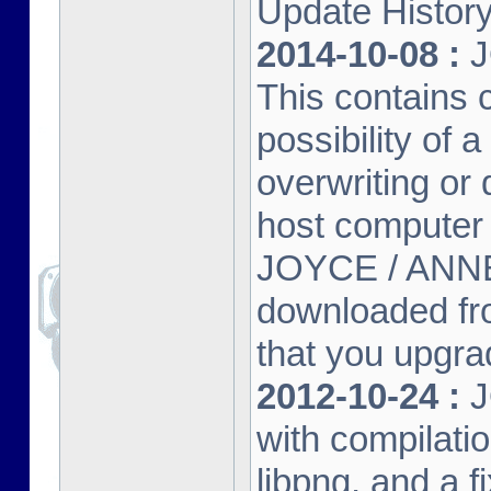
Update Histor
2014-10-08 :
J
This contains 
possibility of
overwriting or 
host computer
JOYCE / ANNE
downloaded fr
that you upgrad
2012-10-24 :
J
with compilatio
libpng, and a f