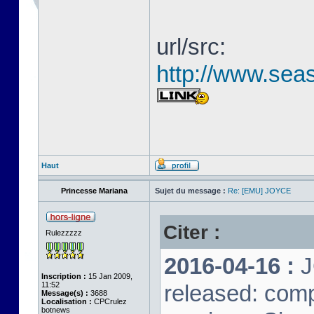
url/src:
http://www.seas
Haut
Princesse Mariana
Sujet du message :
Re: [EMU] JOYCE
Citer :
Rulezzzzz
2016-04-16 :
J
Inscription :
15 Jan 2009,
11:52
released: comp
Message(s) :
3688
Localisation :
CPCrulez
botnews