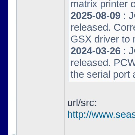
matrix printer 
2025-08-09
: 
released. Corre
GSX driver to
2024-03-26
: 
released. PCW-L
the serial port
url/src:
http://www.seas