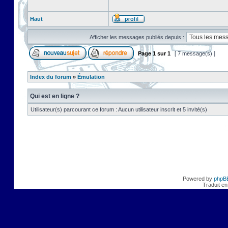
Haut
Afficher les messages publiés depuis :
Page
1
sur
1
[ 7 message(s) ]
Index du forum
»
Émulation
Qui est en ligne ?
Utilisateur(s) parcourant ce forum : Aucun utilisateur inscrit et 5 invité(s)
Powered by
phpB
Traduit en