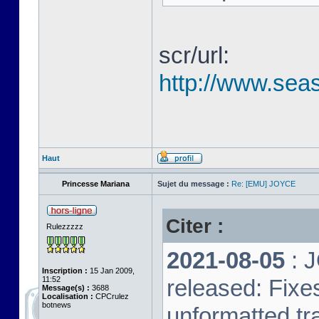
scr/url:
http://www.seas
Haut
Princesse Mariana
Sujet du message :
Re: [EMU] JOYCE
Citer :
Rulezzzzz
2021-08-05
: 
Inscription :
15 Jan 2009,
11:52
released: Fixe
Message(s) :
3688
Localisation :
CPCrulez
botnews
unformatted tr