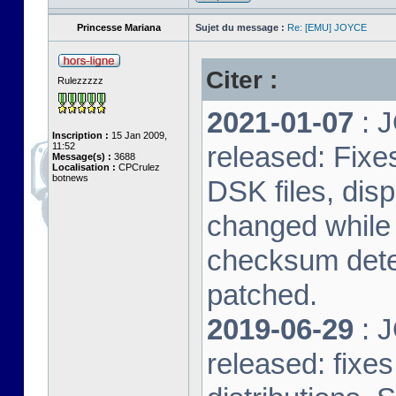
Princesse Mariana
Sujet du message :
Re: [EMU] JOYCE
Citer :
Rulezzzzz
2021-01-07
: J
Inscription :
15 Jan 2009,
11:52
released: Fixe
Message(s) :
3688
Localisation :
CPCrulez
botnews
DSK files, dis
changed while 
checksum dete
patched.
2019-06-29
: J
released: fixe