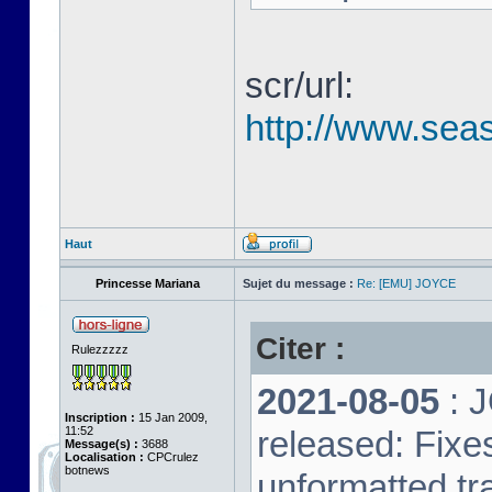
scr/url:
http://www.seas
Haut
Princesse Mariana
Sujet du message :
Re: [EMU] JOYCE
Citer :
Rulezzzzz
2021-08-05
: 
Inscription :
15 Jan 2009,
11:52
released: Fixe
Message(s) :
3688
Localisation :
CPCrulez
botnews
unformatted tr