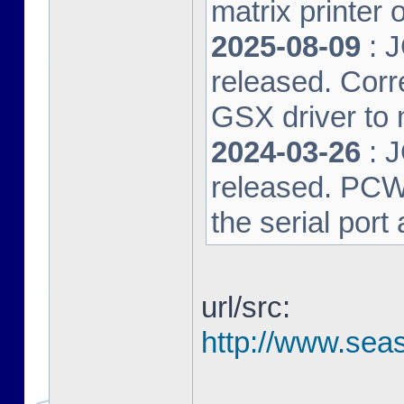
matrix printer 
2025-08-09
: 
released. Corre
GSX driver to
2024-03-26
: 
released. PCW-L
the serial port
url/src:
http://www.seas