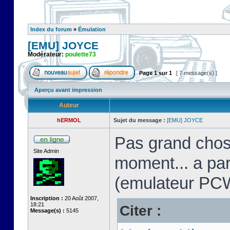
Index du forum
»
Émulation
[EMU] JOYCE
Modérateur:
poulette73
Page
1
sur
1
[ 7 message(s) ]
Aperçu avant impression
Auteur
hERMOL
Sujet du message :
[EMU] JOYCE
Pas grand chos
Site Admin
moment... a pa
(emulateur PC
Inscription :
20 Août 2007,
18:21
Citer :
Message(s) :
5145