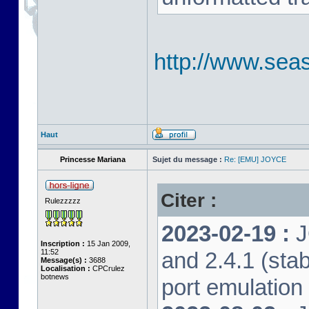
http://www.seas
Haut
Princesse Mariana
Sujet du message :
Re: [EMU] JOYCE
Citer :
Rulezzzzz
2023-02-19 :
J
Inscription :
15 Jan 2009,
11:52
and 2.4.1 (stab
Message(s) :
3688
Localisation :
CPCrulez
botnews
port emulation