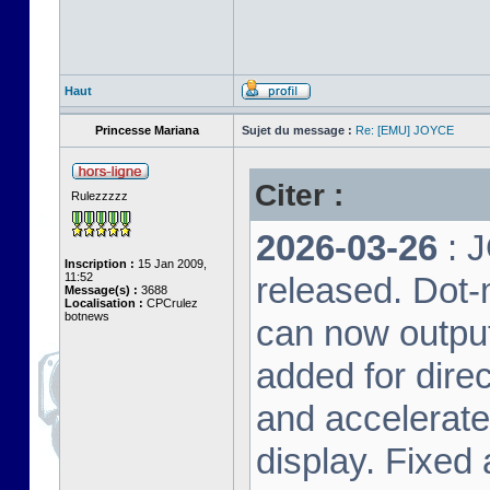
Haut
Princesse Mariana
Sujet du message :
Re: [EMU] JOYCE
Citer :
Rulezzzzz
2026-03-26
: 
Inscription :
15 Jan 2009,
11:52
released. Dot-
Message(s) :
3688
Localisation :
CPCrulez
botnews
can now output
added for dire
and accelerat
display. Fixed 