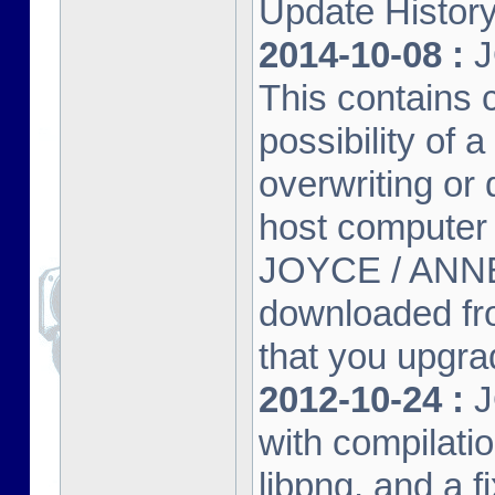
Update Histor
2014-10-08 :
J
This contains 
possibility of
overwriting or 
host computer
JOYCE / ANNE
downloaded fr
that you upgrad
2012-10-24 :
J
with compilatio
libpng, and a f