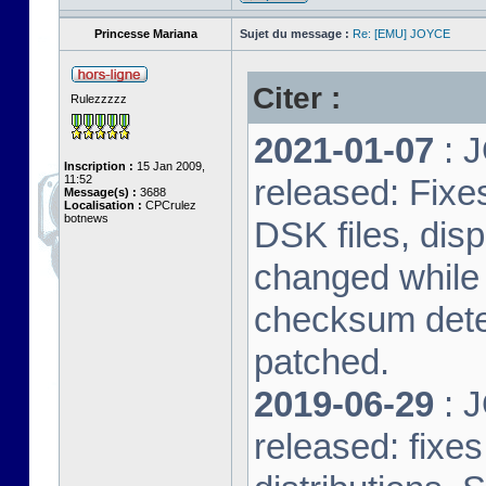
Princesse Mariana
Sujet du message :
Re: [EMU] JOYCE
Citer :
Rulezzzzz
2021-01-07
: J
Inscription :
15 Jan 2009,
11:52
released: Fixe
Message(s) :
3688
Localisation :
CPCrulez
botnews
DSK files, dis
changed while 
checksum dete
patched.
2019-06-29
: J
released: fixe