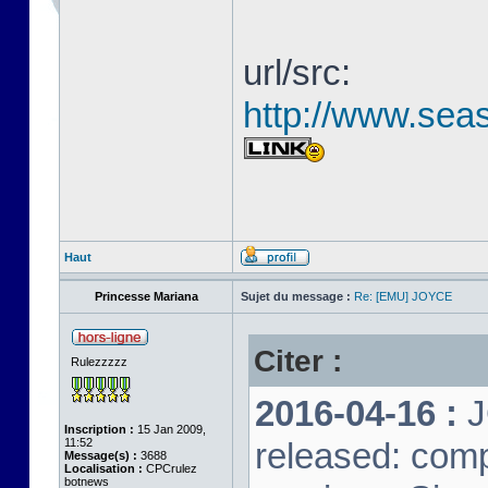
url/src:
http://www.seas
Haut
Princesse Mariana
Sujet du message :
Re: [EMU] JOYCE
Citer :
Rulezzzzz
2016-04-16 :
J
Inscription :
15 Jan 2009,
11:52
released: comp
Message(s) :
3688
Localisation :
CPCrulez
botnews