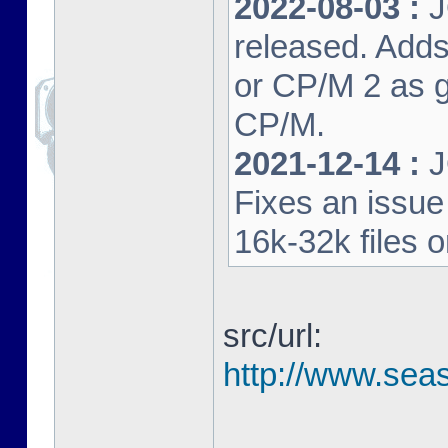
2022-08-03 :
J
released. Adds
or CP/M 2 as 
CP/M.
2021-12-14 :
J
Fixes an issu
16k-32k files 
src/url:
http://www.seas