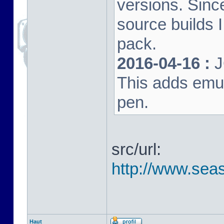
versions. Sinc
source builds
pack.
2016-04-16 :
J
This adds emula
pen.
src/url:
http://www.seas
Haut