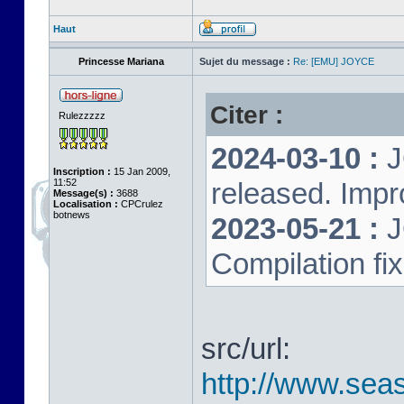
Haut
Princesse Mariana
Sujet du message :
Re: [EMU] JOYCE
Citer :
Rulezzzzz
2024-03-10 :
J
Inscription :
15 Jan 2009,
11:52
released. Impr
Message(s) :
3688
Localisation :
CPCrulez
botnews
2023-05-21 :
J
Compilation fi
src/url:
http://www.seas