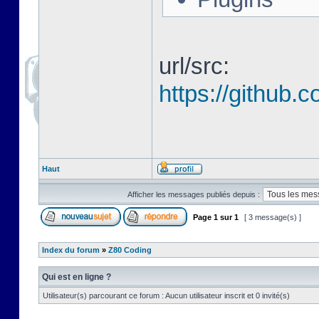
url/src:
https://github
Haut
Afficher les messages publiés depuis :
Page
1
sur
1
[ 3 message(s) ]
Index du forum
»
Z80 Coding
Qui est en ligne ?
Utilisateur(s) parcourant ce forum : Aucun utilisateur inscrit et 0 invité(s)