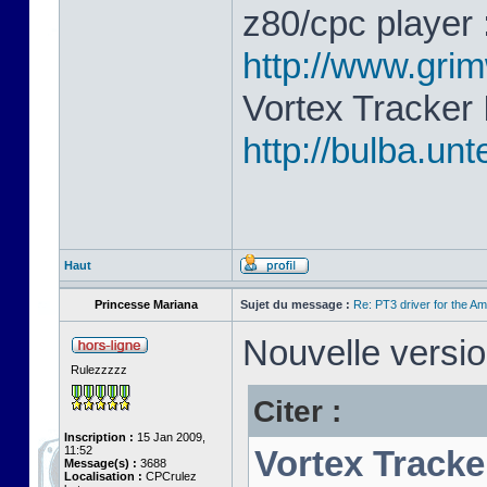
z80/cpc player 
http://www.gri
Vortex Tracker 
http://bulba.un
Haut
Princesse Mariana
Sujet du message :
Re: PT3 driver for the A
Nouvelle versio
Rulezzzzz
Citer :
Inscription :
15 Jan 2009,
11:52
Vortex Tracke
Message(s) :
3688
Localisation :
CPCrulez