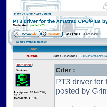
Index du forum
»
Z80 Coding
PT3 driver for the Amstrad CPC/Plus b
Modérateur:
poulette73
Page
1
sur
1
[ 3 message(s) ]
Aperçu avant impression
Auteur
hERMOL
Sujet du message :
PT3 driver for the Amstr
Citer :
Site Admin
PT3 driver for
posted by Grim
Inscription :
20 Août 2007,
18:21
Message(s) :
5145