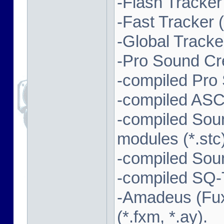
-Flash Tracker (
-Fast Tracker (*
-Global Tracker
-Pro Sound Cre
-compiled Pro
-compiled ASC
-compiled Sou
modules (*.stc)
-compiled Soun
-compiled SQ-T
-Amadeus (Fux
(*.fxm, *.ay).