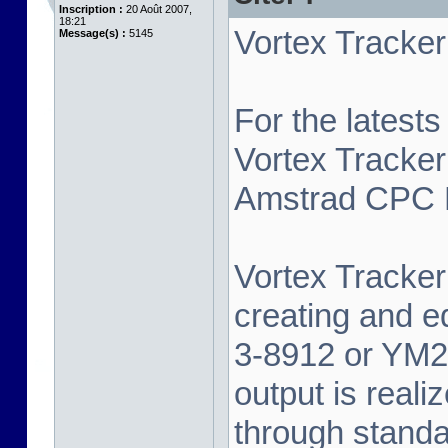
Inscription :
20 Août 2007,
18:21
Vortex Tracker 
Message(s) :
5145
For the latest
Vortex Tracker
Amstrad CPC P
Vortex Tracker 
creating and e
3-8912 or YM2
output is real
through standa