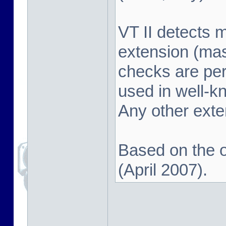
VT II detects 
extension (mas
checks are pe
used in well-k
Any other exten
Based on the o
(April 2007).