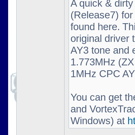
A quick & dirty
(Release7) fo
found here. Thi
original driver
AY3 tone and 
1.773MHz (ZX 
1MHz CPC AY3 
You can get t
and VortexTrac
Windows) at
h