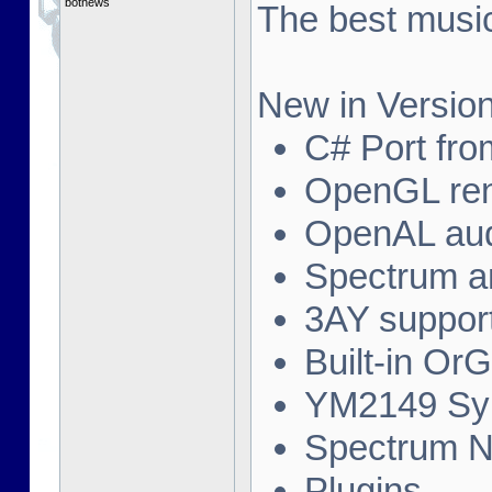
botnews
The best music
New in Version
C# Port fro
OpenGL ren
OpenAL au
Spectrum a
3AY suppor
Built-in Or
YM2149 Syn
Spectrum N
Plugins