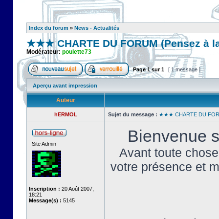
Index du forum
»
News - Actualités
★★★ CHARTE DU FORUM (Pensez à la
Modérateur:
poulette73
Page
1
sur
1
[ 1 message ]
Aperçu avant impression
Auteur
hERMOL
Sujet du message :
★★★ CHARTE DU FORUM
Bienvenue s
Site Admin
Avant toute chose,
votre présence et me
Inscription :
20 Août 2007,
18:21
Message(s) :
5145