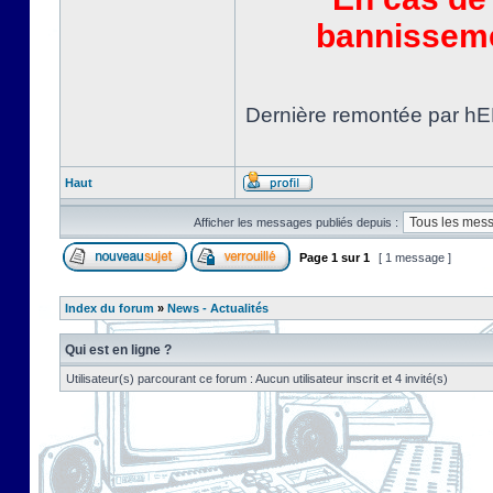
bannissemen
Dernière remontée par hE
Haut
Afficher les messages publiés depuis :
Page
1
sur
1
[ 1 message ]
Index du forum
»
News - Actualités
Qui est en ligne ?
Utilisateur(s) parcourant ce forum : Aucun utilisateur inscrit et 4 invité(s)