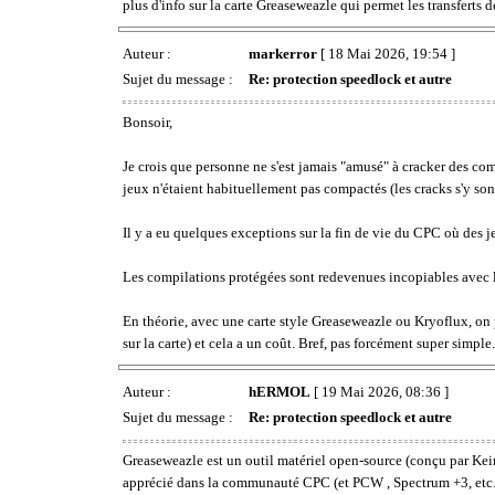
plus d'info sur la carte Greaseweazle qui permet les transferts
Auteur :
markerror
[ 18 Mai 2026, 19:54 ]
Sujet du message :
Re: protection speedlock et autre
Bonsoir,
Je crois que personne ne s'est jamais "amusé" à cracker des co
jeux n'étaient habituellement pas compactés (les cracks s'y son
Il y a eu quelques exceptions sur la fin de vie du CPC où des je
Les compilations protégées sont redevenues incopiables avec l'a
En théorie, avec une carte style Greaseweazle ou Kryoflux, on 
sur la carte) et cela a un coût. Bref, pas forcément super simple.
Auteur :
hERMOL
[ 19 Mai 2026, 08:36 ]
Sujet du message :
Re: protection speedlock et autre
Greaseweazle est un outil matériel open-source (conçu par Keir F
apprécié dans la communauté CPC (et PCW , Spectrum +3, etc.) 