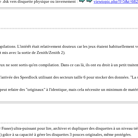
 de .dsk vers disquette physique ou inversement :
viewtopic.php?f=5&t=6
mpilations. L'intérêt était relativement douteux car les jeux étaient habituellemen
t mis avec la sortie de Zenith/Zenith 2).
ux ne sont sortis qu'en compilation. Dans ce cas là, ils ont eu droit à un petit traite
rrivée des Speedlock utilisant des secteurs taille 6 pour stocker des données. "La sé
peut refaire des "originaux" à l'identique, mais cela nécessite un minimum de matéri
raser) ultra-puissant pour lire, archiver et dupliquer des disquettes à un niveau trè
grâce à sa capacité à gérer les disquettes 3 pouces originales, même protégées.