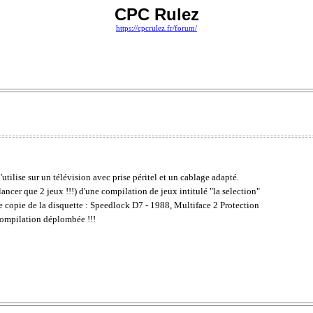
CPC Rulez
https://cpcrulez.fr/forum/
utilise sur un télévision avec prise péritel et un cablage adapté.
lancer que 2 jeux !!!) d'une compilation de jeux intitulé "la selection"
 une copie de la disquette : Speedlock D7 - 1988, Multiface 2 Protection
 compilation déplombée !!!