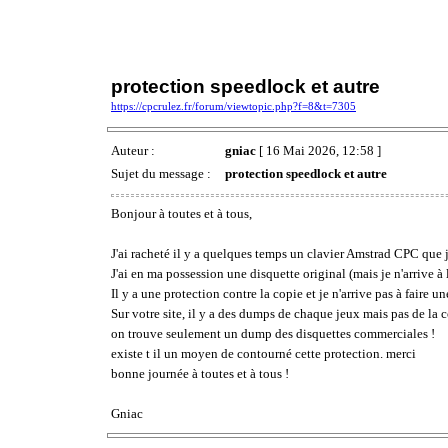
protection speedlock et autre
https://cpcrulez.fr/forum/viewtopic.php?f=8&t=7305
Auteur :
gniac
[ 16 Mai 2026, 12:58 ]
Sujet du message :
protection speedlock et autre
Bonjour à toutes et à tous,
J'ai racheté il y a quelques temps un clavier Amstrad CPC que j'
J'ai en ma possession une disquette original (mais je n'arrive à 
Il y a une protection contre la copie et je n'arrive pas à faire
Sur votre site, il y a des dumps de chaque jeux mais pas de la
on trouve seulement un dump des disquettes commerciales !
existe t il un moyen de contourné cette protection. merci
bonne journée à toutes et à tous !
Gniac