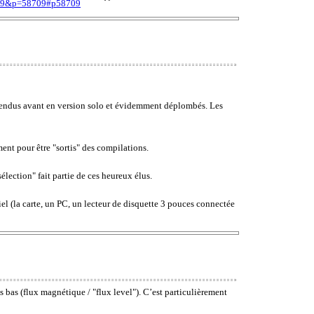
829&p=58709#p58709
t vendus avant en version solo et évidemment déplombés. Les
ment pour être "sortis" des compilations.
lection" fait partie de ces heureux élus.
el (la carte, un PC, un lecteur de disquette 3 pouces connectée
s bas (flux magnétique / "flux level"). C’est particulièrement