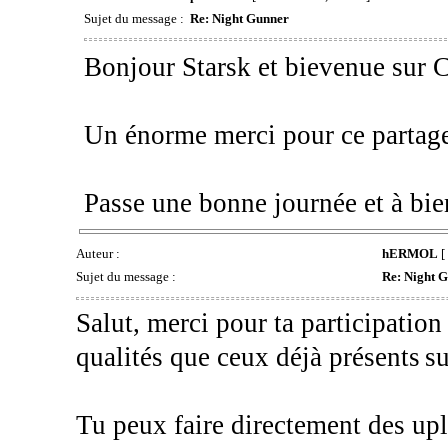
Sujet du message :
Re: Night Gunner
Bonjour Starsk et bievenue sur
Un énorme merci pour ce partag
Passe une bonne journée et à bie
Auteur :
hERMOL
[
Sujet du message :
Re: Night 
Salut, merci pour ta participation
qualités que ceux déjà présents sur
Tu peux faire directement des upl