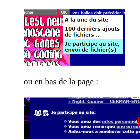
ou en bas de la page :