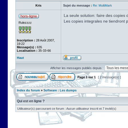
Kris
Sujet du message :
Re: MultiMark
La seule solution: faire des copies d
Les copies integrales ne tiendront 
Rulezzzz
Inscription :
28 Août 2007,
19:22
Message(s) :
635
Localisation :
35-33-66
Haut
Afficher les messages publiés depuis :
Page
1
sur
1
[ 2 message(s) ]
Index du forum
»
Software : Les dumps
Qui est en ligne ?
Utilisateur(s) parcourant ce forum : Aucun utilisateur inscrit et 7 invité(s)