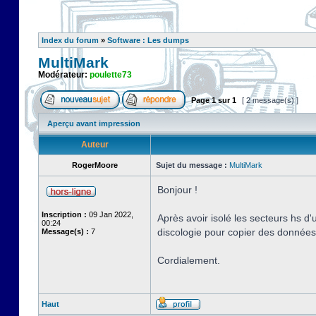
Index du forum
»
Software : Les dumps
MultiMark
Modérateur:
poulette73
Page
1
sur
1
[ 2 message(s) ]
Aperçu avant impression
Auteur
RogerMoore
Sujet du message :
MultiMark
Bonjour !
Inscription :
09 Jan 2022,
Après avoir isolé les secteurs hs d
00:24
discologie pour copier des données s
Message(s) :
7
Cordialement.
Haut