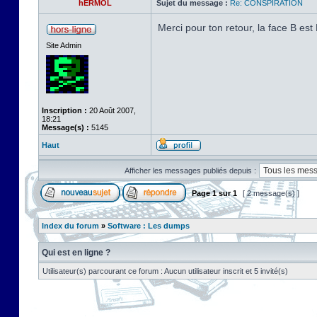
hERMOL
Sujet du message :
Re: CONSPIRATION
Merci pour ton retour, la face B est 
Site Admin
Inscription :
20 Août 2007,
18:21
Message(s) :
5145
Haut
Afficher les messages publiés depuis :
Page
1
sur
1
[ 2 message(s) ]
Index du forum
»
Software : Les dumps
Qui est en ligne ?
Utilisateur(s) parcourant ce forum : Aucun utilisateur inscrit et 5 invité(s)