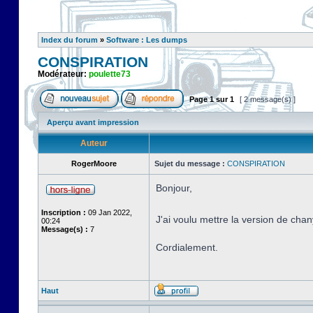
Index du forum
»
Software : Les dumps
CONSPIRATION
Modérateur:
poulette73
Page
1
sur
1
[ 2 message(s) ]
Aperçu avant impression
Auteur
RogerMoore
Sujet du message :
CONSPIRATION
Bonjour,
Inscription :
09 Jan 2022,
J'ai voulu mettre la version de cha
00:24
Message(s) :
7
Cordialement.
Haut