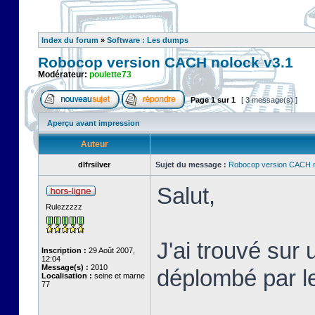
Index du forum
»
Software : Les dumps
Robocop version CACH nolock v3.1
Modérateur:
poulette73
Page
1
sur
1
[ 3 message(s) ]
Aperçu avant impression
Auteur
dlfrsilver
Sujet du message :
Robocop version CACH n
Salut,
Rulezzzzz
J'ai trouvé sur 
Inscription :
29 Août 2007,
12:04
Message(s) :
2010
déplombé par 
Localisation :
seine et marne
77