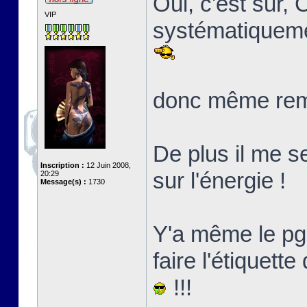
Oui, c'est sur, 
VIP
systématiquemen
donc même rem
De plus il me s
Inscription :
12 Juin 2008,
sur l'énergie !
20:29
Message(s) :
1730
Y'a même le p
faire l'étiquett
!!!