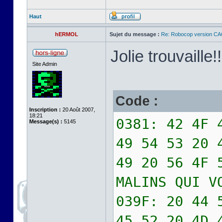
Haut
hERMOL
Sujet du message :
Re: Robocop version CA
Jolie trouvaille!
Site Admin
Code :
Inscription :
20 Août 2007,
18:21
0381: 42 4F 
Message(s) :
5145
49 54 53 20 
49 20 56 4F 
MALINS QUI V
039F: 20 44 
45 52 20 4D 