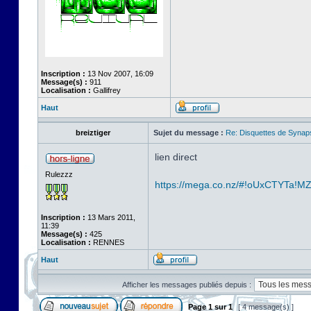
Inscription :
13 Nov 2007, 16:09
Message(s) :
911
Localisation :
Gallifrey
Haut
breiztiger
Sujet du message :
Re: Disquettes de Synap
lien direct
Rulezzz
https://mega.co.nz/#!oUxCTYTa!M
Inscription :
13 Mars 2011,
11:39
Message(s) :
425
Localisation :
RENNES
Haut
Afficher les messages publiés depuis :
Page
1
sur
1
[ 4 message(s) ]