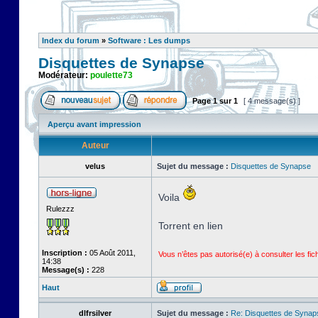
Index du forum
»
Software : Les dumps
Disquettes de Synapse
Modérateur:
poulette73
Page
1
sur
1
[ 4 message(s) ]
Aperçu avant impression
Auteur
velus
Sujet du message :
Disquettes de Synapse
Voila
Rulezzz
Torrent en lien
Inscription :
05 Août 2011,
Vous n’êtes pas autorisé(e) à consulter les fi
14:38
Message(s) :
228
Haut
dlfrsilver
Sujet du message :
Re: Disquettes de Synap