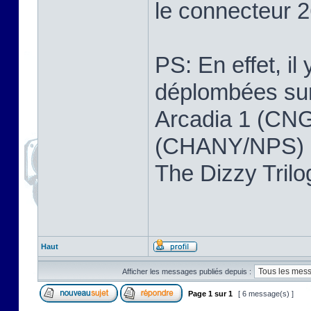
le connecteur 2
PS: En effet, il
déplombées sur 
Arcadia 1 (CNG
(CHANY/NPS) ,
The Dizzy Tri
Haut
Afficher les messages publiés depuis :
Page
1
sur
1
[ 6 message(s) ]