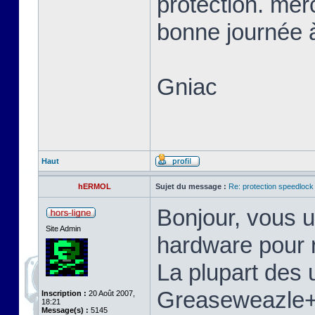
protection. mer
bonne journée à
Gniac
Haut
hERMOL
Sujet du message :
Re: protection speedlock 
Bonjour, vous u
Site Admin
hardware pour r
La plupart des u
Greaseweazle+S
Inscription :
20 Août 2007,
18:21
Message(s) :
5145