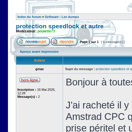
Index du forum
»
Software : Les dumps
protection speedlock et autre
Modérateur:
poulette73
Page
1
sur
1
[ 6 message(s) ]
Aperçu avant impression
Auteur
gniac
Sujet du message :
protection speedlock et a
Bonjour à toute
Inscription :
16 Mai 2026,
12:28
Message(s) :
2
J'ai racheté il 
Amstrad CPC que
prise péritel et