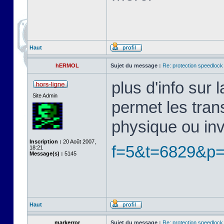
Haut
hERMOL
Sujet du message :
Re: protection speedlock 
plus d'info sur
Site Admin
permet les tran
physique ou in
Inscription :
20 Août 2007,
f=5&t=6829&p
18:21
Message(s) :
5145
Haut
markerror
Sujet du message :
Re: protection speedlock 