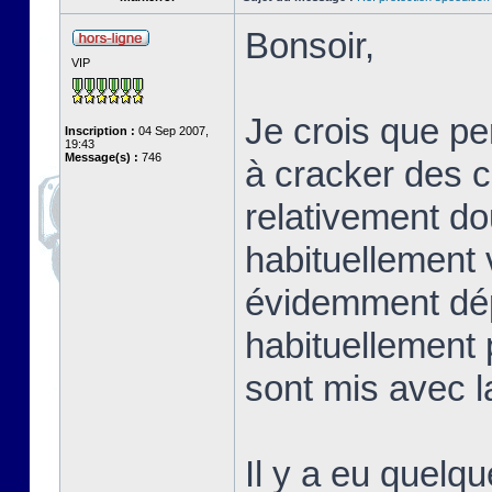
Bonsoir,
VIP
Je crois que p
Inscription :
04 Sep 2007,
19:43
Message(s) :
746
à cracker des co
relativement do
habituellement 
évidemment dép
habituellement 
sont mis avec la
Il y a eu quelqu