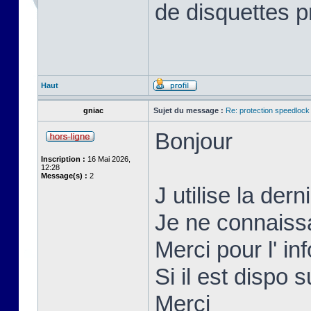
de disquettes p
Haut
gniac
Sujet du message :
Re: protection speedlock 
Bonjour
Inscription :
16 Mai 2026,
12:28
Message(s) :
2
J utilise la der
Je ne connaissai
Merci pour l' inf
Si il est dispo s
Merci