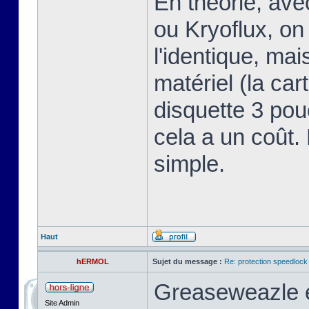
En théorie, av
ou Kryoflux, on 
l'identique, ma
matériel (la car
disquette 3 pou
cela a un coût.
simple.
Haut
hERMOL
Sujet du message :
Re: protection speedlock 
Greaseweazle e
Site Admin