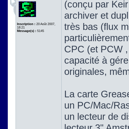
(conçu par Keir 
archiver et dup
très bas (flux m
Inscription :
20 Août 2007,
18:21
Message(s) :
5145
particulièreme
CPC (et PCW , 
capacité à gére
originales, mê
La carte Greas
un PC/Mac/Rasp
un lecteur de d
lecteur 3" Ams