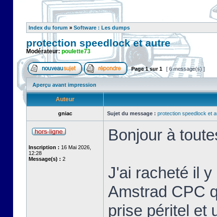
Index du forum
»
Software : Les dumps
protection speedlock et autre
Modérateur:
poulette73
Page
1
sur
1
[ 6 message(s) ]
Aperçu avant impression
Auteur
gniac
Sujet du message :
protection speedlock et a
Bonjour à toute
Inscription :
16 Mai 2026,
12:28
Message(s) :
2
J'ai racheté il 
Amstrad CPC que
prise péritel et