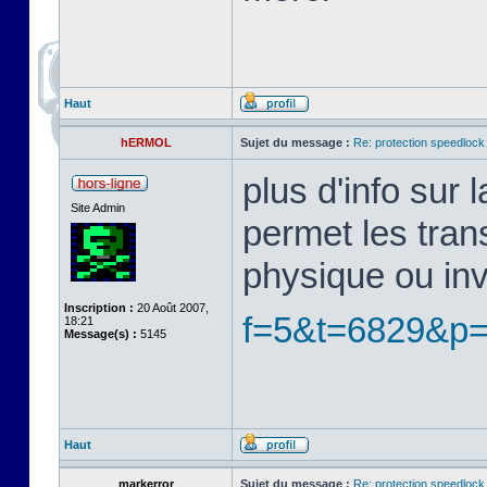
Haut
hERMOL
Sujet du message :
Re: protection speedlock 
plus d'info sur
Site Admin
permet les tran
physique ou in
Inscription :
20 Août 2007,
f=5&t=6829&p
18:21
Message(s) :
5145
Haut
markerror
Sujet du message :
Re: protection speedlock 