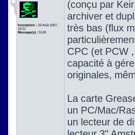
(conçu par Keir 
archiver et dup
très bas (flux m
Inscription :
20 Août 2007,
18:21
Message(s) :
5145
particulièreme
CPC (et PCW , 
capacité à gére
originales, mê
La carte Greas
un PC/Mac/Rasp
un lecteur de d
lecteur 3" Ams