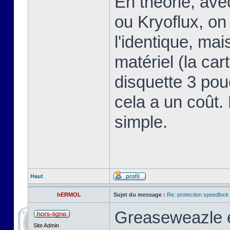
En théorie, av
ou Kryoflux, on 
l'identique, ma
matériel (la car
disquette 3 pou
cela a un coût.
simple.
Haut
hERMOL
Sujet du message :
Re: protection speedlock 
Greaseweazle e
Site Admin