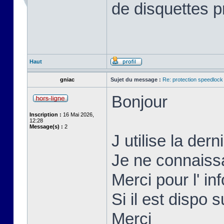
de disquettes p
Haut
gniac
Sujet du message :
Re: protection speedlock 
Bonjour
Inscription :
16 Mai 2026,
12:28
Message(s) :
2
J utilise la der
Je ne connaissai
Merci pour l' inf
Si il est dispo s
Merci