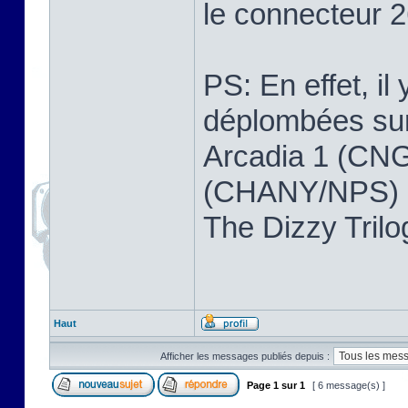
le connecteur 2
PS: En effet, il
déplombées sur 
Arcadia 1 (CNG
(CHANY/NPS) ,
The Dizzy Tri
Haut
Afficher les messages publiés depuis :
Page
1
sur
1
[ 6 message(s) ]