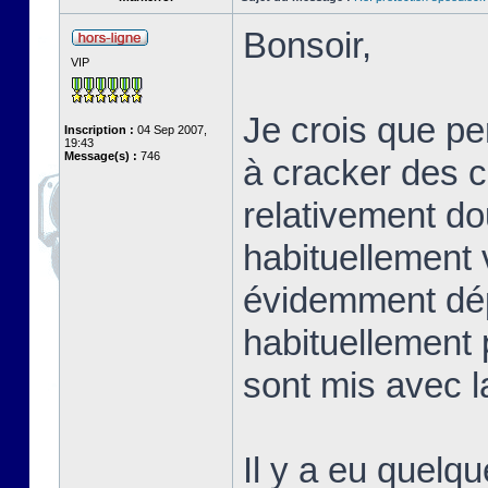
Bonsoir,
VIP
Je crois que p
Inscription :
04 Sep 2007,
19:43
Message(s) :
746
à cracker des co
relativement do
habituellement 
évidemment dép
habituellement 
sont mis avec la
Il y a eu quelqu