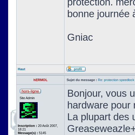
protection. mer
bonne journée à
Gniac
Haut
hERMOL
Sujet du message :
Re: protection speedlock 
Bonjour, vous u
Site Admin
hardware pour r
La plupart des u
Greaseweazle+S
Inscription :
20 Août 2007,
18:21
Message(s) :
5145