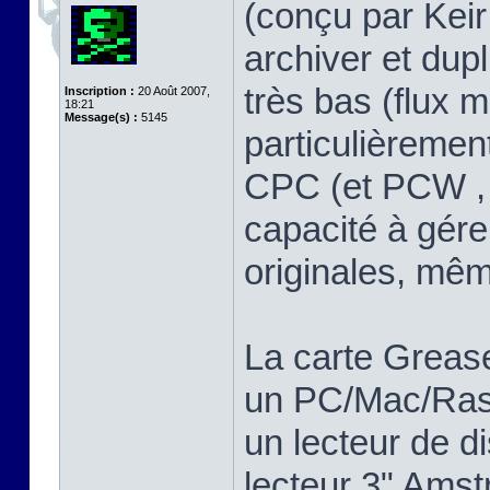
(conçu par Keir 
archiver et dup
très bas (flux m
Inscription :
20 Août 2007,
18:21
Message(s) :
5145
particulièreme
CPC (et PCW , 
capacité à gére
originales, mê
La carte Greas
un PC/Mac/Rasp
un lecteur de d
lecteur 3" Ams