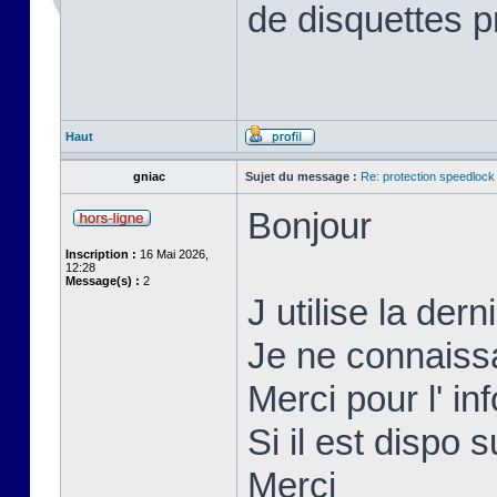
de disquettes p
Haut
gniac
Sujet du message :
Re: protection speedlock 
Bonjour
Inscription :
16 Mai 2026,
12:28
Message(s) :
2
J utilise la der
Je ne connaissai
Merci pour l' inf
Si il est dispo s
Merci