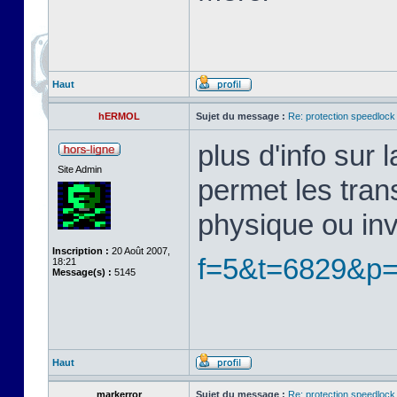
Haut
hERMOL
Sujet du message :
Re: protection speedlock 
plus d'info sur
Site Admin
permet les tran
physique ou in
Inscription :
20 Août 2007,
f=5&t=6829&p
18:21
Message(s) :
5145
Haut
markerror
Sujet du message :
Re: protection speedlock 