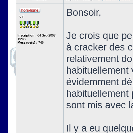
Bonsoir,
VIP
Je crois que p
Inscription :
04 Sep 2007,
19:43
Message(s) :
746
à cracker des co
relativement do
habituellement 
évidemment dép
habituellement 
sont mis avec la
Il y a eu quelqu