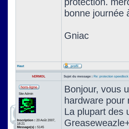
protection. mer
bonne journée à
Gniac
Haut
hERMOL
Sujet du message :
Re: protection speedlock 
Bonjour, vous u
Site Admin
hardware pour r
La plupart des u
Greaseweazle+S
Inscription :
20 Août 2007,
18:21
Message(s) :
5145