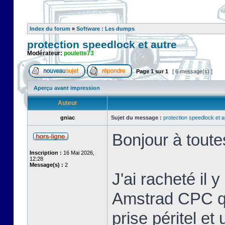
Index du forum
»
Software : Les dumps
protection speedlock et autre
Modérateur:
poulette73
Page
1
sur
1
[ 6 message(s) ]
Aperçu avant impression
Auteur
gniac
Sujet du message :
protection speedlock et a
Bonjour à toute
Inscription :
16 Mai 2026,
12:28
Message(s) :
2
J'ai racheté il 
Amstrad CPC que
prise péritel et