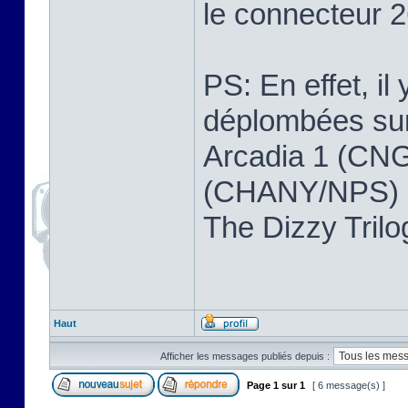
le connecteur 2
PS: En effet, il
déplombées sur 
Arcadia 1 (CNG
(CHANY/NPS) ,
The Dizzy Tri
Haut
Afficher les messages publiés depuis :
Page
1
sur
1
[ 6 message(s) ]