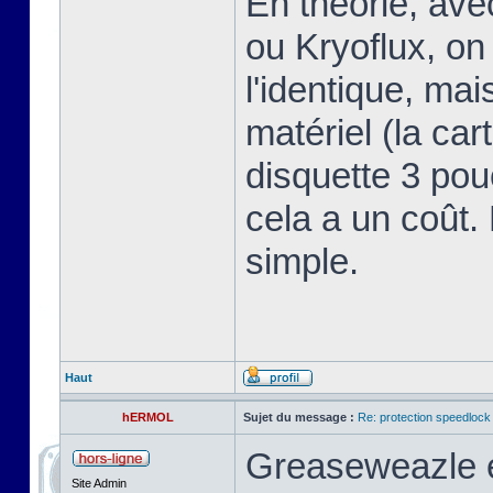
En théorie, av
ou Kryoflux, on 
l'identique, ma
matériel (la car
disquette 3 pou
cela a un coût.
simple.
Haut
hERMOL
Sujet du message :
Re: protection speedlock 
Greaseweazle e
Site Admin