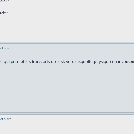
iel !
arder
et autre
le qui permet les transferts de .dsk vers disquette physique ou inverse
et autre