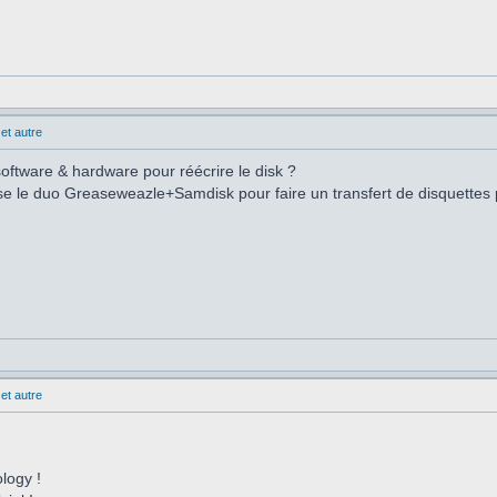
et autre
oftware & hardware pour réécrire le disk ?
lise le duo Greaseweazle+Samdisk pour faire un transfert de disquettes
et autre
ology !