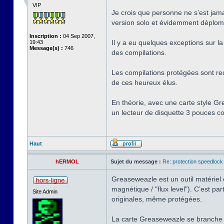
VIP
Je crois que personne ne s'est jama
version solo et évidemment déplombé
Inscription :
04 Sep 2007,
Il y a eu quelques exceptions sur la 
19:43
Message(s) :
746
des compilations.
Les compilations protégées sont red
de ces heureux élus.
En théorie, avec une carte style Gr
un lecteur de disquette 3 pouces co
Haut
hERMOL
Sujet du message :
Re: protection speedlock 
Greaseweazle est un outil matériel o
magnétique / "flux level"). C’est 
Site Admin
originales, même protégées.
La carte Greaseweazle se branche 