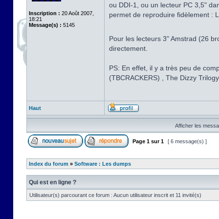
ou DDI-1, ou un lecteur PC 3,5" dan
Inscription :
20 Août 2007,
permet de reproduire fidèlement : L
18:21
Message(s) :
5145
Pour les lecteurs 3" Amstrad (26 br
directement.
PS: En effet, il y a très peu de c
(TBCRACKERS) , The Dizzy Trilo
Haut
Afficher les messa
Page
1
sur
1
[ 6 message(s) ]
Index du forum
»
Software : Les dumps
Qui est en ligne ?
Utilisateur(s) parcourant ce forum : Aucun utilisateur inscrit et 11 invité(s)