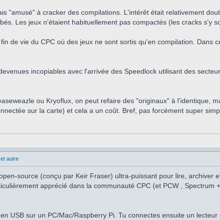
is "amusé" à cracker des compilations. L'intérêt était relativement dou
s. Les jeux n'étaient habituellement pas compactés (les cracks s'y son
fin de vie du CPC où des jeux ne sont sortis qu'en compilation. Dans ce c
evenues incopiables avec l'arrivée des Speedlock utilisant des secteurs 
easeweazle ou Kryoflux, on peut refaire des "originaux" à l'identique, 
nnectée sur la carte) et cela a un coût. Bref, pas forcément super simp
et autre
pen-source (conçu par Keir Fraser) ultra-puissant pour lire, archiver e
particulièrement apprécié dans la communauté CPC (et PCW , Spectrum +3
en USB sur un PC/Mac/Raspberry Pi. Tu connectes ensuite un lecteur d