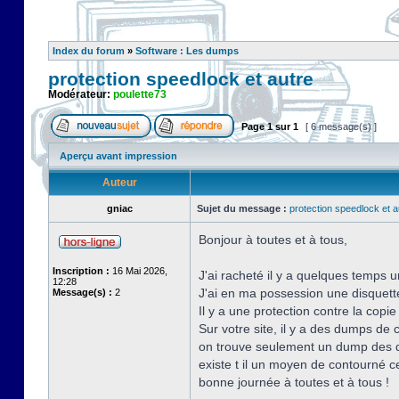
Index du forum
»
Software : Les dumps
protection speedlock et autre
Modérateur:
poulette73
Page
1
sur
1
[ 6 message(s) ]
Aperçu avant impression
Auteur
gniac
Sujet du message :
protection speedlock et a
Bonjour à toutes et à tous,
Inscription :
16 Mai 2026,
J'ai racheté il y a quelques temps u
12:28
J'ai en ma possession une disquette o
Message(s) :
2
Il y a une protection contre la copi
Sur votre site, il y a des dumps de
on trouve seulement un dump des d
existe t il un moyen de contourné ce
bonne journée à toutes et à tous !