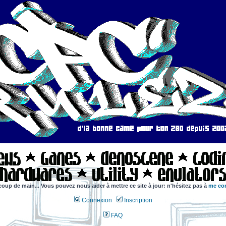
coup de main... Vous pouvez nous aider à mettre ce site à jour: n'hésitez pas à
me con
Connexion
Inscription
FAQ