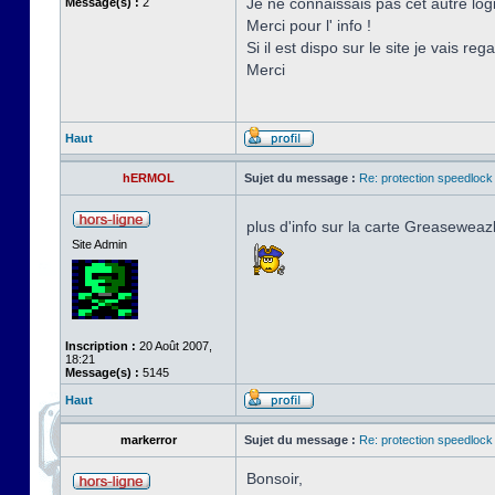
Je ne connaissais pas cet autre logic
Message(s) :
2
Merci pour l' info !
Si il est dispo sur le site je vais reg
Merci
Haut
hERMOL
Sujet du message :
Re: protection speedlock 
plus d'info sur la carte Greaseweaz
Site Admin
Inscription :
20 Août 2007,
18:21
Message(s) :
5145
Haut
markerror
Sujet du message :
Re: protection speedlock 
Bonsoir,