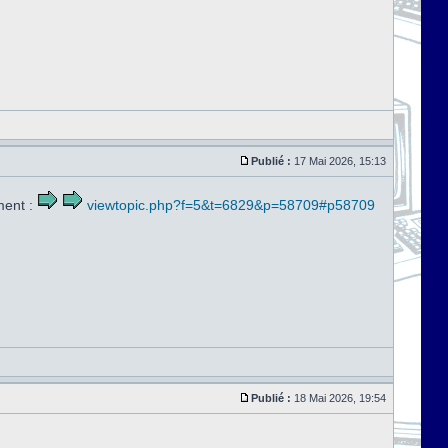
Publié :
17 Mai 2026, 15:13
ment :
viewtopic.php?f=5&t=6829&p=58709#p58709
Publié :
18 Mai 2026, 19:54