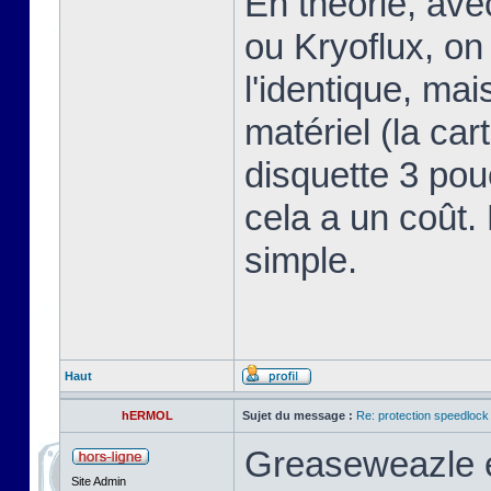
En théorie, av
ou Kryoflux, on 
l'identique, ma
matériel (la car
disquette 3 pou
cela a un coût.
simple.
Haut
hERMOL
Sujet du message :
Re: protection speedlock 
Greaseweazle e
Site Admin