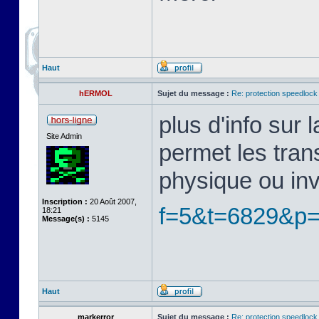
Haut
hERMOL
Sujet du message :
Re: protection speedlock 
plus d'info sur
Site Admin
permet les tran
physique ou in
Inscription :
20 Août 2007,
f=5&t=6829&p
18:21
Message(s) :
5145
Haut
markerror
Sujet du message :
Re: protection speedlock 