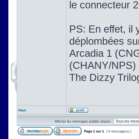
le connecteur 2
PS: En effet, il
déplombées sur 
Arcadia 1 (CNG
(CHANY/NPS) ,
The Dizzy Tri
Haut
Afficher les messages publiés depuis :
Page
1
sur
1
[ 6 message(s) ]