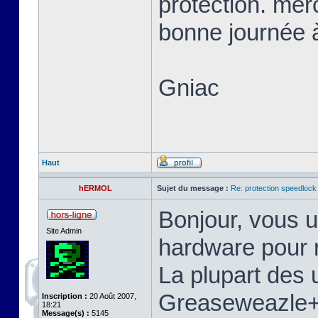
protection. mer
bonne journée à
Gniac
Haut
hERMOL
Sujet du message :
Re: protection speedlock 
Bonjour, vous u
Site Admin
hardware pour r
La plupart des u
Greaseweazle+S
Inscription :
20 Août 2007,
18:21
Message(s) :
5145