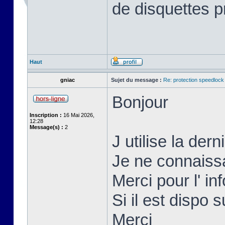
de disquettes p
Haut
gniac
Sujet du message :
Re: protection speedlock 
Bonjour
Inscription :
16 Mai 2026,
12:28
Message(s) :
2
J utilise la der
Je ne connaissai
Merci pour l' inf
Si il est dispo s
Merci