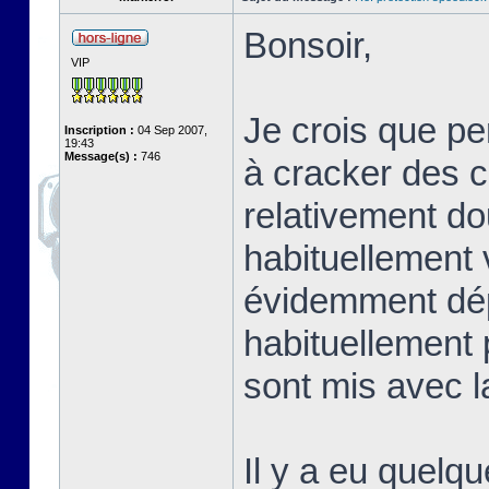
Bonsoir,
VIP
Je crois que p
Inscription :
04 Sep 2007,
19:43
Message(s) :
746
à cracker des co
relativement do
habituellement 
évidemment dép
habituellement 
sont mis avec la
Il y a eu quelqu