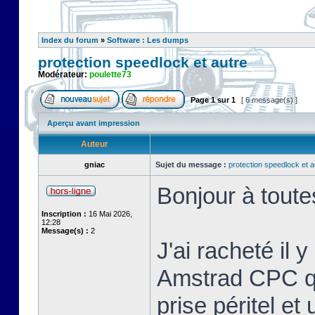
Index du forum
»
Software : Les dumps
protection speedlock et autre
Modérateur:
poulette73
Page
1
sur
1
[ 6 message(s) ]
Aperçu avant impression
Auteur
gniac
Sujet du message :
protection speedlock et a
Bonjour à toute
Inscription :
16 Mai 2026,
12:28
Message(s) :
2
J'ai racheté il 
Amstrad CPC que
prise péritel et