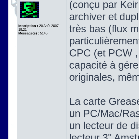
(conçu par Keir 
archiver et dup
très bas (flux m
Inscription :
20 Août 2007,
18:21
Message(s) :
5145
particulièreme
CPC (et PCW , 
capacité à gére
originales, mê
La carte Greas
un PC/Mac/Rasp
un lecteur de d
lecteur 3" Ams