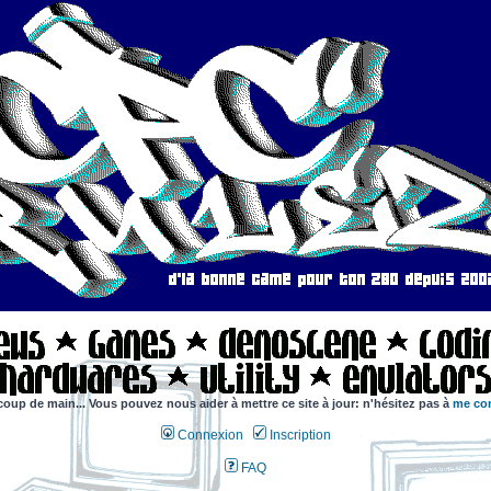
coup de main... Vous pouvez nous aider à mettre ce site à jour: n'hésitez pas à
me con
Connexion
Inscription
FAQ