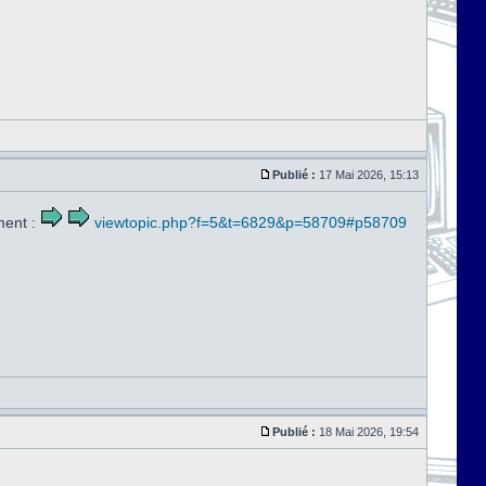
Publié :
17 Mai 2026, 15:13
ment :
viewtopic.php?f=5&t=6829&p=58709#p58709
Publié :
18 Mai 2026, 19:54