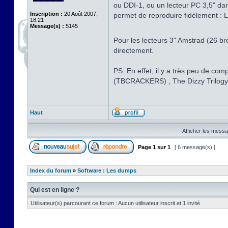
ou DDI-1, ou un lecteur PC 3,5" dan
Inscription :
20 Août 2007,
permet de reproduire fidèlement : L
18:21
Message(s) :
5145
Pour les lecteurs 3" Amstrad (26 br
directement.
PS: En effet, il y a très peu de c
(TBCRACKERS) , The Dizzy Trilo
Haut
Afficher les messa
Page
1
sur
1
[ 6 message(s) ]
Index du forum
»
Software : Les dumps
Qui est en ligne ?
Utilisateur(s) parcourant ce forum : Aucun utilisateur inscrit et 1 invité