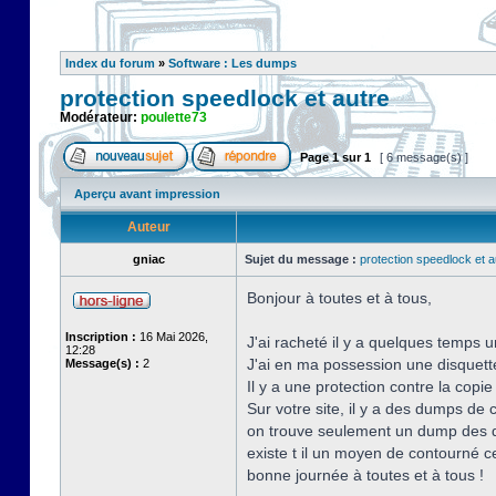
Index du forum
»
Software : Les dumps
protection speedlock et autre
Modérateur:
poulette73
Page
1
sur
1
[ 6 message(s) ]
Aperçu avant impression
Auteur
gniac
Sujet du message :
protection speedlock et a
Bonjour à toutes et à tous,
Inscription :
16 Mai 2026,
J'ai racheté il y a quelques temps u
12:28
J'ai en ma possession une disquette o
Message(s) :
2
Il y a une protection contre la copi
Sur votre site, il y a des dumps de
on trouve seulement un dump des d
existe t il un moyen de contourné ce
bonne journée à toutes et à tous !