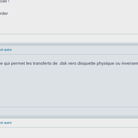
iel !
arder
et autre
le qui permet les transferts de .dsk vers disquette physique ou inverse
et autre