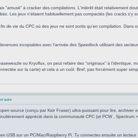
is "amusé" à cracker des compilations. L'intérêt était relativement dou
s. Les jeux n'étaient habituellement pas compactés (les cracks s'y son
fin de vie du CPC où des jeux ne sont sortis qu'en compilation. Dans ce c
evenues incopiables avec l'arrivée des Speedlock utilisant des secteurs 
easeweazle ou Kryoflux, on peut refaire des "originaux" à l'identique, 
nnectée sur la carte) et cela a un coût. Bref, pas forcément super simp
et autre
pen-source (conçu par Keir Fraser) ultra-puissant pour lire, archiver e
particulièrement apprécié dans la communauté CPC (et PCW , Spectrum +3
en USB sur un PC/Mac/Raspberry Pi. Tu connectes ensuite un lecteur d