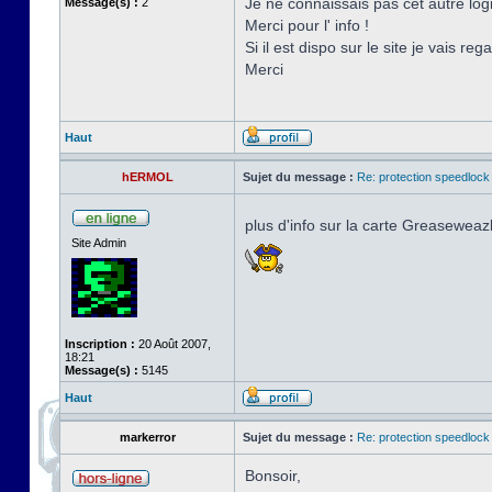
Je ne connaissais pas cet autre logic
Message(s) :
2
Merci pour l' info !
Si il est dispo sur le site je vais reg
Merci
Haut
hERMOL
Sujet du message :
Re: protection speedlock 
plus d'info sur la carte Greaseweaz
Site Admin
Inscription :
20 Août 2007,
18:21
Message(s) :
5145
Haut
markerror
Sujet du message :
Re: protection speedlock 
Bonsoir,