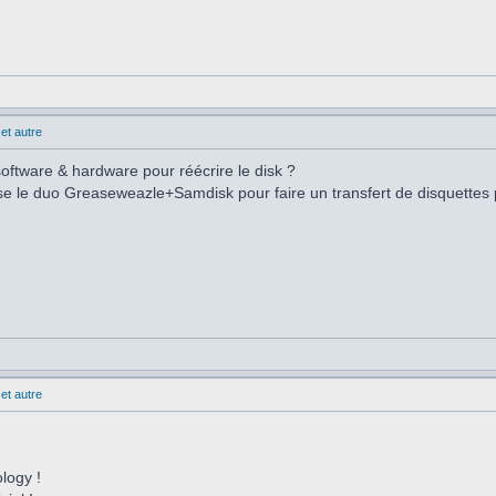
et autre
oftware & hardware pour réécrire le disk ?
lise le duo Greaseweazle+Samdisk pour faire un transfert de disquettes
et autre
ology !