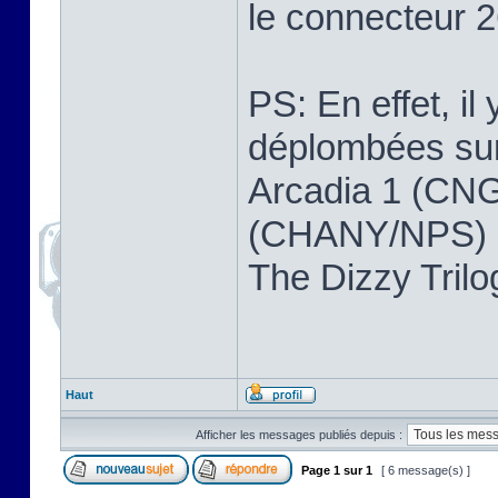
le connecteur 2
PS: En effet, il
déplombées sur 
Arcadia 1 (CNG
(CHANY/NPS) ,
The Dizzy Tri
Haut
Afficher les messages publiés depuis :
Page
1
sur
1
[ 6 message(s) ]