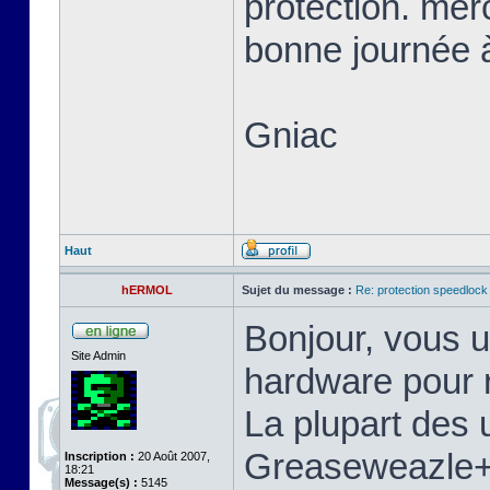
protection. mer
bonne journée à
Gniac
Haut
hERMOL
Sujet du message :
Re: protection speedlock 
Bonjour, vous u
Site Admin
hardware pour r
La plupart des u
Greaseweazle+S
Inscription :
20 Août 2007,
18:21
Message(s) :
5145