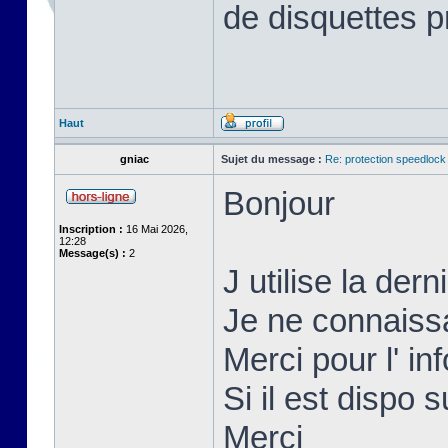
de disquettes p
Haut
gniac
Sujet du message :
Re: protection speedlock 
Bonjour
Inscription :
16 Mai 2026,
12:28
Message(s) :
2
J utilise la der
Je ne connaissai
Merci pour l' inf
Si il est dispo s
Merci