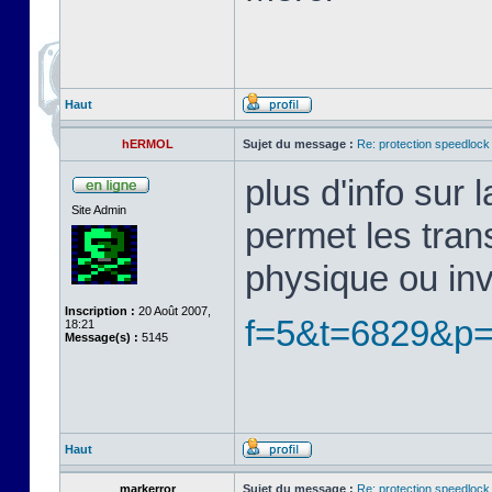
Haut
hERMOL
Sujet du message :
Re: protection speedlock 
plus d'info sur
Site Admin
permet les tran
physique ou in
Inscription :
20 Août 2007,
f=5&t=6829&p
18:21
Message(s) :
5145
Haut
markerror
Sujet du message :
Re: protection speedlock 