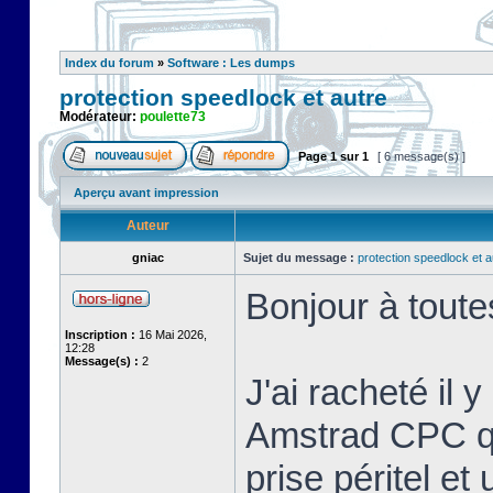
Index du forum
»
Software : Les dumps
protection speedlock et autre
Modérateur:
poulette73
Page
1
sur
1
[ 6 message(s) ]
Aperçu avant impression
Auteur
gniac
Sujet du message :
protection speedlock et a
Bonjour à toute
Inscription :
16 Mai 2026,
12:28
Message(s) :
2
J'ai racheté il 
Amstrad CPC que
prise péritel et