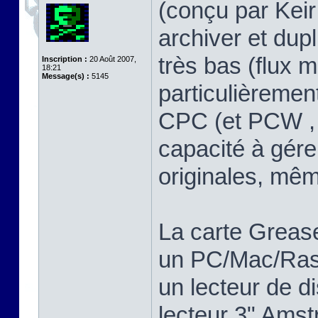
(conçu par Keir 
archiver et dup
très bas (flux m
Inscription :
20 Août 2007,
18:21
Message(s) :
5145
particulièreme
CPC (et PCW , 
capacité à gére
originales, mê
La carte Greas
un PC/Mac/Rasp
un lecteur de d
lecteur 3" Ams