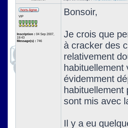
Bonsoir,
VIP
Je crois que p
Inscription :
04 Sep 2007,
19:43
Message(s) :
746
à cracker des co
relativement do
habituellement 
évidemment dép
habituellement 
sont mis avec la
Il y a eu quelqu