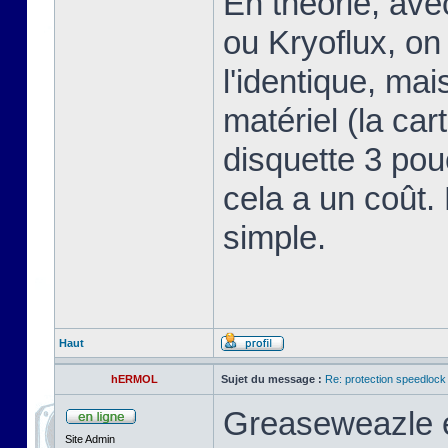
En théorie, av
ou Kryoflux, on 
l'identique, ma
matériel (la car
disquette 3 pou
cela a un coût.
simple.
Haut
hERMOL
Sujet du message :
Re: protection speedlock 
Greaseweazle e
Site Admin