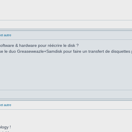
et autre
oftware & hardware pour réécrire le disk ?
lise le duo Greaseweazle+Samdisk pour faire un transfert de disquettes
et autre
ology !