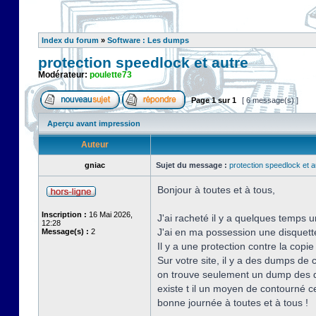
Index du forum
»
Software : Les dumps
protection speedlock et autre
Modérateur:
poulette73
Page
1
sur
1
[ 6 message(s) ]
Aperçu avant impression
Auteur
gniac
Sujet du message :
protection speedlock et a
Bonjour à toutes et à tous,
Inscription :
16 Mai 2026,
J'ai racheté il y a quelques temps u
12:28
J'ai en ma possession une disquette o
Message(s) :
2
Il y a une protection contre la copi
Sur votre site, il y a des dumps de
on trouve seulement un dump des d
existe t il un moyen de contourné ce
bonne journée à toutes et à tous !