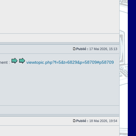
Publié :
17 Mai 2026, 15:13
ment :
viewtopic.php?f=5&t=6829&p=58709#p58709
Publié :
18 Mai 2026, 19:54