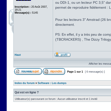
ou DDI-1, ou un lecteur PC 3,5" dan
Inscription :
20 Août 2007,
permet de reproduire fidèlement : L
18:21
Message(s) :
5145
Pour les lecteurs 3" Amstrad (26 br
directement.
PS: En effet, il y a très peu de c
(TBCRACKERS) , The Dizzy Trilo
Haut
Afficher les messa
Page
1
sur
1
[ 6 message(s) ]
Index du forum
»
Software : Les dumps
Qui est en ligne ?
Utilisateur(s) parcourant ce forum : Aucun utilisateur inscrit et 1 invité