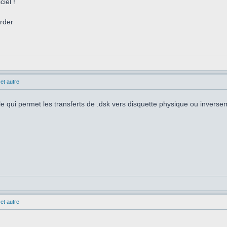
iel !
arder
et autre
le qui permet les transferts de .dsk vers disquette physique ou inverse
et autre