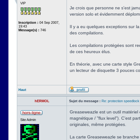
VIP
Je crois que personne ne s'est jama
version solo et évidemment déplombé
Inscription :
04 Sep 2007,
Il y a eu quelques exceptions sur la 
19:43
Message(s) :
746
des compilations.
Les compilations protégées sont red
de ces heureux élus.
En théorie, avec une carte style Gr
un lecteur de disquette 3 pouces co
Haut
hERMOL
Sujet du message :
Re: protection speedlock 
Greaseweazle est un outil matériel o
magnétique / "flux level"). C’est 
Site Admin
originales, même protégées.
La carte Greaseweazle se branche 