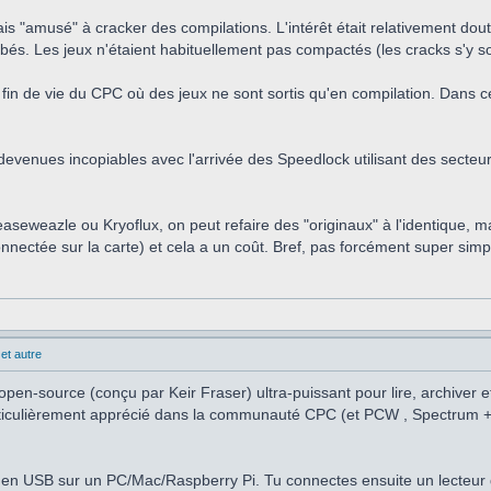
is "amusé" à cracker des compilations. L'intérêt était relativement dou
s. Les jeux n'étaient habituellement pas compactés (les cracks s'y son
fin de vie du CPC où des jeux ne sont sortis qu'en compilation. Dans ce c
evenues incopiables avec l'arrivée des Speedlock utilisant des secteurs 
easeweazle ou Kryoflux, on peut refaire des "originaux" à l'identique, 
nnectée sur la carte) et cela a un coût. Bref, pas forcément super simp
et autre
pen-source (conçu par Keir Fraser) ultra-puissant pour lire, archiver e
particulièrement apprécié dans la communauté CPC (et PCW , Spectrum +3
en USB sur un PC/Mac/Raspberry Pi. Tu connectes ensuite un lecteur d