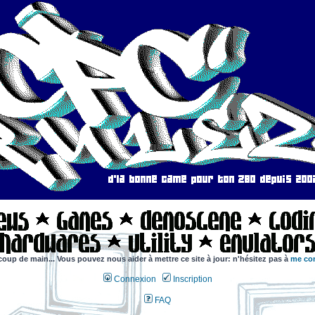
coup de main... Vous pouvez nous aider à mettre ce site à jour: n'hésitez pas à
me con
Connexion
Inscription
FAQ