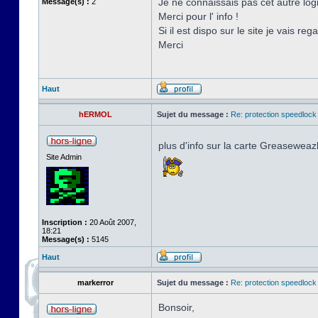
Je ne connaissais pas cet autre logic
Message(s) :
2
Merci pour l' info !
Si il est dispo sur le site je vais reg
Merci
Haut
hERMOL
Sujet du message :
Re: protection speedlock 
plus d'info sur la carte Greaseweaz
Site Admin
Inscription :
20 Août 2007,
18:21
Message(s) :
5145
Haut
markerror
Sujet du message :
Re: protection speedlock 
Bonsoir,