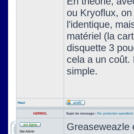
En théorie, av
ou Kryoflux, on 
l'identique, ma
matériel (la car
disquette 3 pou
cela a un coût.
simple.
Haut
hERMOL
Sujet du message :
Re: protection speedlock 
Greaseweazle e
Site Admin