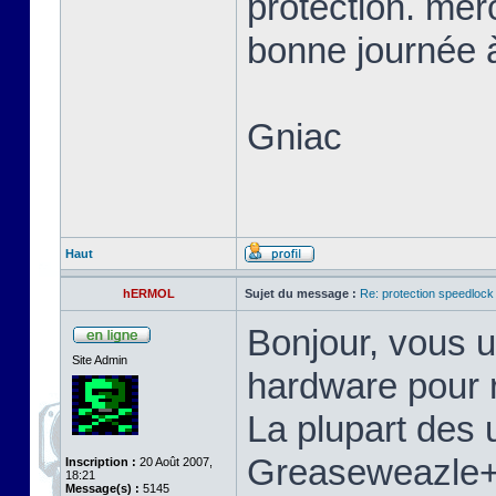
protection. mer
bonne journée à
Gniac
Haut
hERMOL
Sujet du message :
Re: protection speedlock 
Bonjour, vous u
Site Admin
hardware pour r
La plupart des u
Greaseweazle+S
Inscription :
20 Août 2007,
18:21
Message(s) :
5145