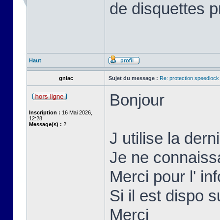
de disquettes p
Haut
gniac
Sujet du message :
Re: protection speedlock 
Bonjour
Inscription :
16 Mai 2026,
12:28
Message(s) :
2
J utilise la der
Je ne connaissai
Merci pour l' inf
Si il est dispo s
Merci