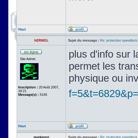
Haut
hERMOL
Sujet du message :
Re: protection speedlock 
plus d'info sur
Site Admin
permet les tran
physique ou in
Inscription :
20 Août 2007,
f=5&t=6829&p
18:21
Message(s) :
5145
Haut
markerror
Sujet du message :
Re: protection speedlock 