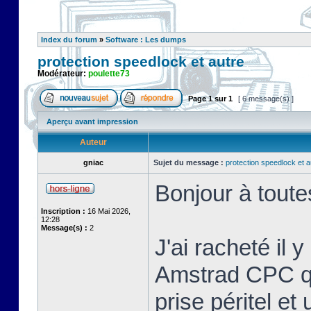
Index du forum
»
Software : Les dumps
protection speedlock et autre
Modérateur:
poulette73
Page
1
sur
1
[ 6 message(s) ]
Aperçu avant impression
Auteur
gniac
Sujet du message :
protection speedlock et a
Bonjour à toute
Inscription :
16 Mai 2026,
12:28
Message(s) :
2
J'ai racheté il 
Amstrad CPC que
prise péritel et