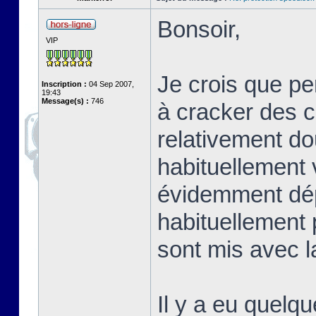
Bonsoir,
VIP
Je crois que p
Inscription :
04 Sep 2007,
19:43
Message(s) :
746
à cracker des co
relativement do
habituellement 
évidemment dép
habituellement 
sont mis avec la
Il y a eu quelqu