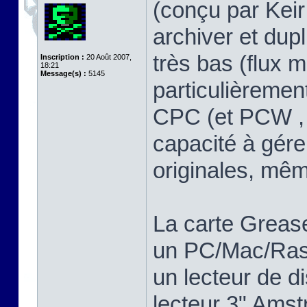
(conçu par Keir 
archiver et dup
très bas (flux m
Inscription :
20 Août 2007,
18:21
Message(s) :
5145
particulièreme
CPC (et PCW , 
capacité à gére
originales, mê
La carte Greas
un PC/Mac/Rasp
un lecteur de d
lecteur 3" Ams