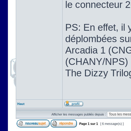
le connecteur 2
PS: En effet, il
déplombées sur 
Arcadia 1 (CNG
(CHANY/NPS) ,
The Dizzy Tri
Haut
Afficher les messages publiés depuis :
Page
1
sur
1
[ 6 message(s) ]