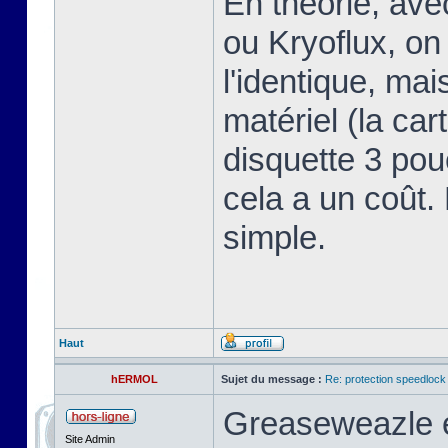
En théorie, av
ou Kryoflux, on 
l'identique, ma
matériel (la car
disquette 3 pou
cela a un coût.
simple.
Haut
hERMOL
Sujet du message :
Re: protection speedlock 
Greaseweazle e
Site Admin