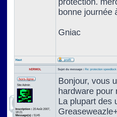
protection. mer
bonne journée à
Gniac
Haut
hERMOL
Sujet du message :
Re: protection speedlock 
Bonjour, vous u
Site Admin
hardware pour r
La plupart des u
Greaseweazle+S
Inscription :
20 Août 2007,
18:21
Message(s) :
5145