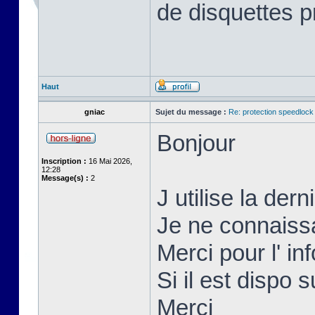
de disquettes p
Haut
gniac
Sujet du message :
Re: protection speedlock 
Bonjour
Inscription :
16 Mai 2026,
12:28
Message(s) :
2
J utilise la der
Je ne connaissai
Merci pour l' inf
Si il est dispo s
Merci