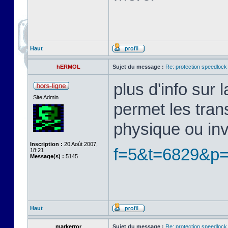
Haut
hERMOL
Sujet du message :
Re: protection speedlock 
plus d'info sur
Site Admin
permet les tran
physique ou in
Inscription :
20 Août 2007,
f=5&t=6829&p
18:21
Message(s) :
5145
Haut
markerror
Sujet du message :
Re: protection speedlock 