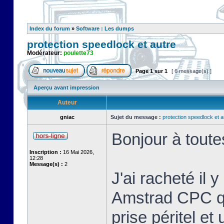
Index du forum
»
Software : Les dumps
protection speedlock et autre
Modérateur:
poulette73
Page
1
sur
1
[ 6 message(s) ]
Aperçu avant impression
Auteur
gniac
Sujet du message :
protection speedlock et a
Bonjour à toute
Inscription :
16 Mai 2026,
12:28
Message(s) :
2
J'ai racheté il 
Amstrad CPC que
prise péritel et