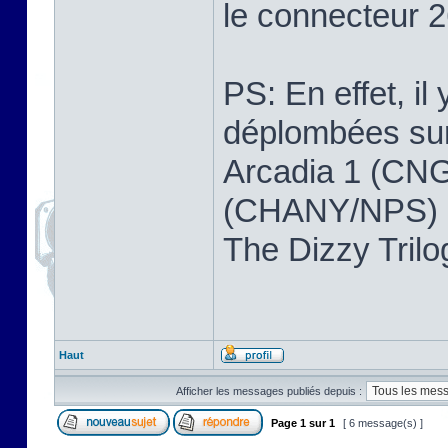
le connecteur 2
PS: En effet, il
déplombées sur 
Arcadia 1 (CNG
(CHANY/NPS) ,
The Dizzy Tri
Haut
Afficher les messages publiés depuis :
Page
1
sur
1
[ 6 message(s) ]