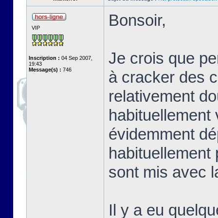
Bonsoir,
VIP
Je crois que p
Inscription :
04 Sep 2007,
19:43
Message(s) :
746
à cracker des co
relativement do
habituellement 
évidemment dép
habituellement 
sont mis avec la
Il y a eu quelqu