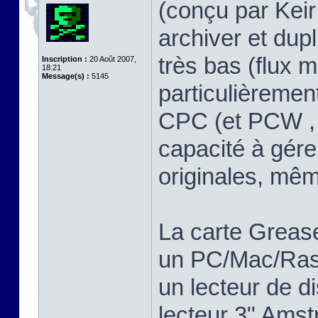
(conçu par Keir 
archiver et dup
très bas (flux m
Inscription :
20 Août 2007,
18:21
Message(s) :
5145
particulièreme
CPC (et PCW , 
capacité à gére
originales, mê
La carte Greas
un PC/Mac/Rasp
un lecteur de d
lecteur 3" Ams